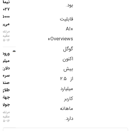
نیمهٔ
بود.
۲۰۲۷ به
۵۰۰۰ دلار
قابلیت
می‌رسد
«AI
مرتضی
عظیمی
Overviews»
۱۶-۰۵-۱۴۰۵
گوگل
ورود ۳
اکنون
میلیارد
دلاری
بیش
سرمایه به
از ۲.۵
صندوق‌های
میلیارد
طلای
جهانی در
کاربر
جولای
ماهانه
مرتضی
عظیمی
دارد.
۱۶-۰۵-۱۴۰۵