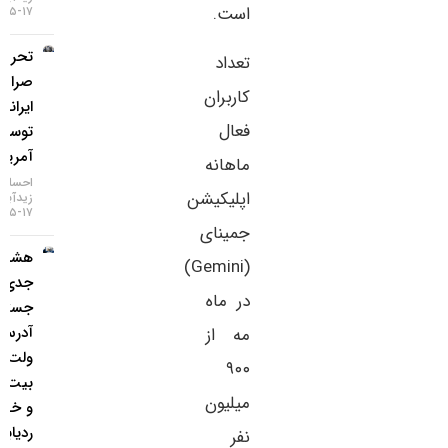
است.
۱۷-۰۵-۱۴۰۵
تحریم دو
تعداد
صرافی
کاربران
ایرانی
فعال
توسط
آمریکا
ماهانه
احسان
اپلیکیشن
زیدآبادی
۱۷-۰۵-۱۴۰۵
جمینای
هشدار
(Gemini)
جدی؛
در ماه
جستجوی
آدرس
مه از
ولت
۹۰۰
بیت‌کوین
میلیون
و خطر
ردیابی IP
نفر