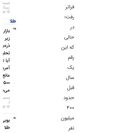
احسان
فراتر
زیدآبادی
۱۶-۰۵-۱۴۰۵
رفت؛
طلا
در
بازار طلا
حالی
زیر
ذره‌بین
که این
تحلیلگران؛
رقم
آیا تورم
یک
آمریکا
مانع فتح
سال
۴۵۰۰ دلار
قبل
می‌شود؟
حدود
محمد زمانی
۴۰۰
۱۷-۰۵-۱۴۰۵
میلیون
یو‌بی‌اس:
نفر
طلا تا