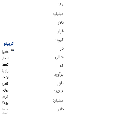
۱۹۰
میلیارد
دلار
قرار
گیرد؛
کریپتو
در
دلایل
حالی
اصلی
تعطیلی
که
رای‌گیری
برآورد
لایحه
بازار
کلاریتی
برای بازار
۱۸۶.۶
کریپتو چه
میلیارد
بود؟
دلار
احسان
زیدآبادی