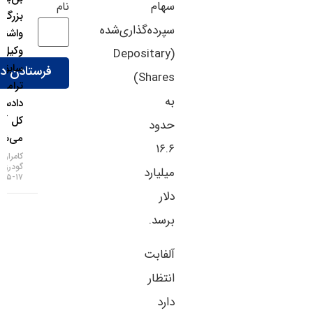
سهام
نام
بزرگ
سپرده‌گذاری‌شده
واشنگتن؛
وکیل
(Depositary
سابق
Shares)
ترامپ
به
دادستان
کل آمریکا
حدود
می‌شود!
۱۶.۶
کامران
گودرزی
میلیارد
۱۷-۰۵-۱۴۰۵
دلار
برسد.
آلفابت
انتظار
دارد