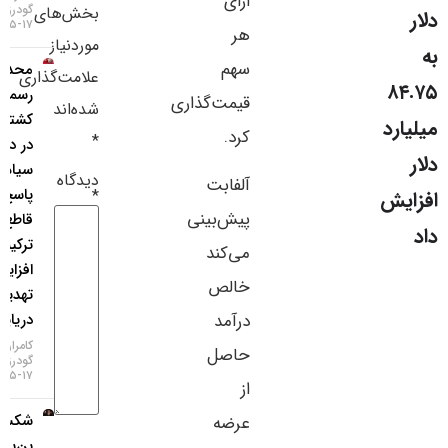
ازای
گودرزی
بخش‌های
سایر لینک‌ها
۱۷-۰۵-۱۴۰۵
هر
موردنیاز
سهم
محدودیت
پنل کاربری
علامت‌گذاری
رسمی
قیمت‌گذاری
شده‌اند
کشتی‌رانی
کرد.
*
در دریای
سیاه؛
دیدگاه
آلفابت
پاسخ
*
پیش‌بینی
قاطع
ترکیه به
می‌کند
افزایش
خالص
تهدیدات
دریایی!
درآمد
کامران
حاصل
گودرزی
۱۷-۰۵-۱۴۰۵
از
شکست
عرضه
بن‌بست