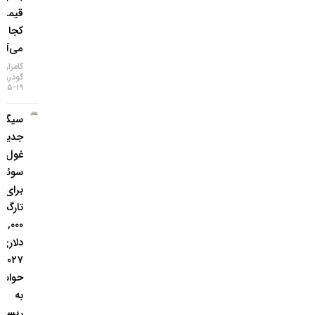
قیمت از
کجا
می‌آید؟
کامران
گودرزی
۱۹-۰۵-۱۴۰۵
سیگنال
جدید
غول
سوئیسی
برای طلا؛
تارگت
۵,۰۰۰
دلاری تا
۲۰۲۷، اما
حواستان
به
ریسک‌ها