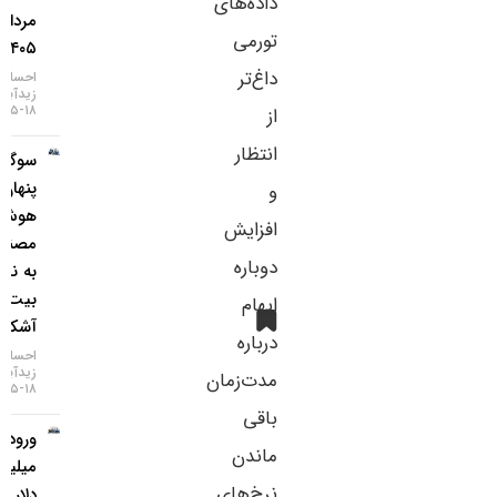
داده‌های
مرداد
تورمی
۱۴۰۵)
داغ‌تر
احسان
زیدآبادی
۱۸-۰۵-۱۴۰۵
از
انتظار
سوگیری
پنهان
و
هوش
افزایش
مصنوعی
دوباره
به نفع
بیت‌کوین
ابهام
آشکار شد
درباره
احسان
زیدآبادی
مدت‌زمان
۱۸-۰۵-۱۴۰۵
باقی
ورود ۸۵۳
ماندن
میلیون
نرخ‌های
دلار به