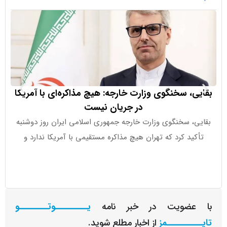
، سخنگوی وزارت خارجه: هیچ مذاکره‌ای با آمریکا
در جریان نیست
، سخنگوی وزارت خارجه جمهوری اسلامی ایران روز دوشنبه
گزارش ضعیف ا
ید کرد که تهران هیچ مذاکره مستقیمی با آمریکا ندارد و
مسیر پنج‌مرحله‌ای ING برای سنجش احتمال
عضویت در خبر نامه
یـــــــــوتــــــــو
ــــــــمز
از اخبار مطلع شوید.