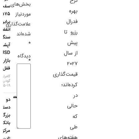
نرخ
بخش‌های
سفت
سایر لینک‌ها
بهره
موردنیاز
۱.۱۵۷۵ در
فدرال
برابر یورو؛
پنل کاربری
علامت‌گذاری
انقضای
رزرو تا
شده‌اند
سنگین
پیش
*
آپشن‌های
از سال
EURUSD
دیدگاه
بازار را
*
۲۰۲۷
قفل کرد!
قیمت‌گذاری
کامران
گودرزی
کرده‌اند؛
۱۹-۰۵-۱۴۰۵
در
دو
حالی
دستگی
بزرگ در
که
بانک
طی
مرکزی
هفته‌های
ژاپن؛