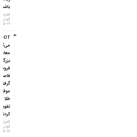
باشد!
کامران
گودرزی
۱۹-۰۵-۱۴۰۵
COT چه
می‌گوید؟
معامله‌گران
بزرگ از
فروش ین
فاصله
گرفتند و
موقعیت
طلا را
تقویت
کردند
کامران
گودرزی
۱۸-۰۵-۱۴۰۵