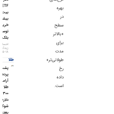
ETF
بهره
بیت‌کوین؛
در
بیشترین
خرید
سطح
توسط
«بالاتر
بلک‌راک
برای
احسان
زیدآبادی
مدت
۱۸-۰۵-۱۴۰۵
طلا
طولانی‌تر»
پشت
رخ
پرده
داده
آرامش
است.
طلا بالای
۴,۳۰۰
دلار؛
شوک
بعدی