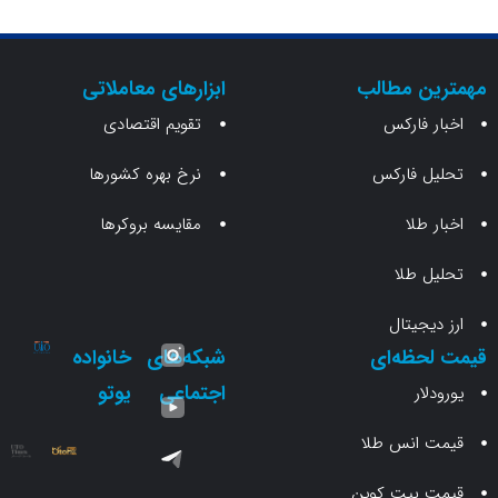
ن مطالب
ابزارهای معاملاتی
 فارکس
تقویم اقتصادی
 فارکس
نرخ بهره کشورها
طلا
مقایسه بروکرها
 طلا
جیتال
حظه‌ای
شبکه‌های
خانواده
اجتماعی
یوتو
ار
انس طلا
 بیت کوین