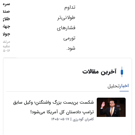
سرمایه به
تداوم
صندوق‌های
طولانی‌تر
طلای
جهانی در
فشارهای
جولای
تورمی
مرتضی
عظیمی
شود.
۱۶-۰۵-۱۴۰۵
خرین مقالات
لیل
شکست بن‌بست بزرگ واشنگتن؛ وکیل سابق
ترامپ دادستان کل آمریکا می‌شود!
کامران گودرزی
۱۷-۰۵-۱۴۰۵