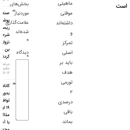
ماهیتی
بخش‌های
سایر لینک‌ها
موقتی
موردنیاز
صندوق‌های
پوشش
پنل کاربری
علامت‌گذاری
داشته‌اند
ریسک،
شده‌اند
و
شرط‌های
*
نزولی روی
تمرکز
ین را نصف
دیدگاه
اصلی
کردند
*
باید بر
مرتضی
عظیمی
هدف
۱۶-۰۵-۱۴۰۵
تورمی
کانادا:
۲
بدون
توافق تا
درصدی
۱۹ اوت،
باقی
مذاکرات
بماند.
با آمریکا
محدود