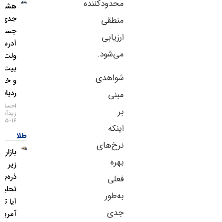
محدودکننده
هشدار
جدی؛
منطقی
جستجوی
ارزیابی
آدرس
می‌شود.
ولت
بیت‌کوین
شواهدی
و خطر
ردیابی IP
مبنی
احسان
بر
زیدآبادی
۱۶-۰۵-۱۴۰۵
اینکه
طلا
نرخ‌های
بازار طلا
بهره
زیر
ذره‌بین
فعلی
تحلیلگران؛
به‌طور
آیا تورم
جدی
آمریکا