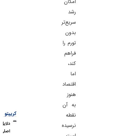
امکان
رشد
سریع‌تر
بدون
تورم را
فراهم
کند،
اما
اقتصاد
هنوز
به آن
کریپتو
نقطه
دلایل
نرسیده
اصلی
است.