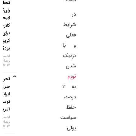
تعطیلی
رای‌گیری
در
لایحه
شرایط
کلاریتی
برای بازار
فعلی
کریپتو چه
و با
بود؟
نزدیک
احسان
زیدآبادی
شدن
۱۷-۰۵-۱۴۰۵
تورم
تحریم دو
به ۳
صرافی
ایرانی
درصد،
توسط
حفظ
آمریکا
سیاست
احسان
زیدآبادی
۱۷-۰۵-۱۴۰۵
پولی