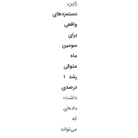
ژاپن،
دستمزدهای
واقعی
برای
سومین
ماه
متوالی
رشد ۱
درصدی
داشت؛
داده‌ای
که
می‌تواند