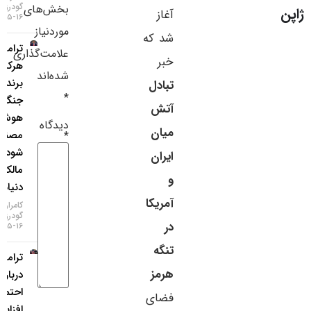
گودرزی
بخش‌های
آغاز
سایر لینک‌ها
۱۶-۰۵-۱۴۰۵
موردنیاز
شد که
ترامپ:
پنل کاربری
علامت‌گذاری
خبر
هرکس
شده‌اند
برنده
تبادل
*
جنگ
آتش
هوش
دیدگاه
میان
مصنوعی
*
شود،
ایران
مالک
و
دنیاست!
آمریکا
کامران
گودرزی
در
۱۶-۰۵-۱۴۰۵
تنگه
ترامپ
هرمز
درباره
احتمال
فضای
افزایش