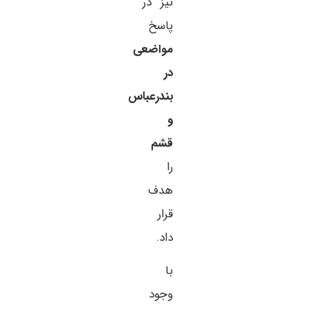
نیز در
پاسخ
مواضعی
در
بندرعباس
و
قشم
را
هدف
قرار
داد.
با
وجود