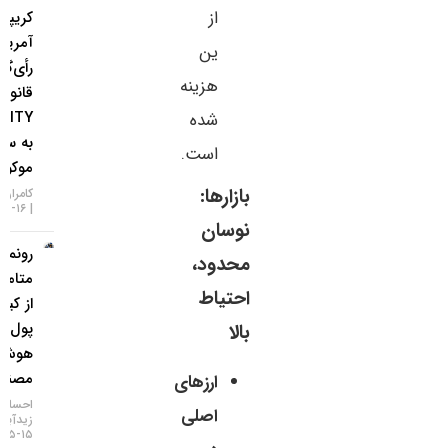
از
کریپتویی
آمریکا؛
ین
رأی‌گیری
هزینه
قانون
CLARITY
شده
به سپتامبر
است.
موکول شد!
بازارها:
کامران گودرزی
۱۶-۰۵-۱۴۰۵
نوسان
رونمایی
محدود،
متامسک
احتیاط
از کیف
پول
بالا
هوش
مصنوعی
ارزهای
احسان
اصلی
زیدآبادی
۱۵-۰۵-۱۴۰۵