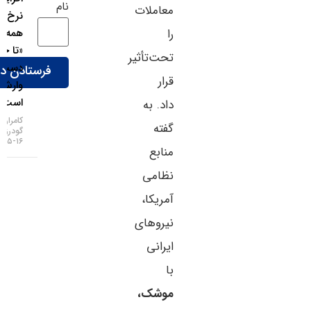
نام
معاملات
نرخ بهره:
را
همه چیز
«تا حدی»
تحت‌تأثیر
دست
قرار
وارش
است!
داد. به
کامران
گفته
گودرزی
۱۶-۰۵-۱۴۰۵
منابع
نظامی
آمریکا،
نیروهای
ایرانی
با
موشک،