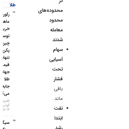
در
طلا
محدوده‌های
رکورد ۲۱
محدود
ماهه
خرید طلا
معامله
توسط
شدند
.
چین؛
سهام
پکن به
تنهایی
آسیایی
قیمت
تحت
جهانی
فشار
طلا را
جابه‌جا
باقی
می‌کند؟
ماند.
کامران
گودرزی
نفت
۱۶-۰۵-۱۴۰۵
ابتدا
سیگنال
رشد