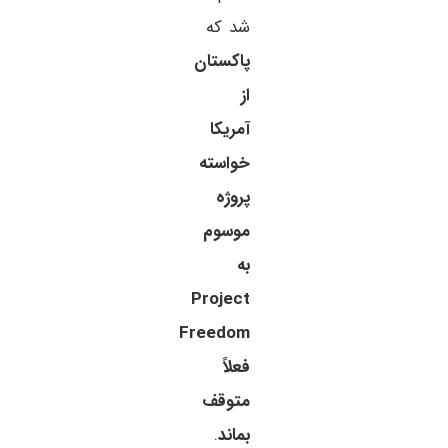
شد که
پاکستان
از
آمریکا
خواسته
پروژه
موسوم
به
Project
Freedom
فعلاً
متوقف
بماند
.