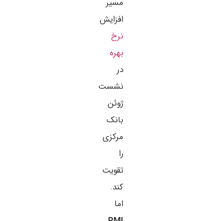
مسیر
افزایش
نرخ
بهره
در
نشست
ژوئن
بانک
مرکزی
را
تقویت
کند.
اما
PMI