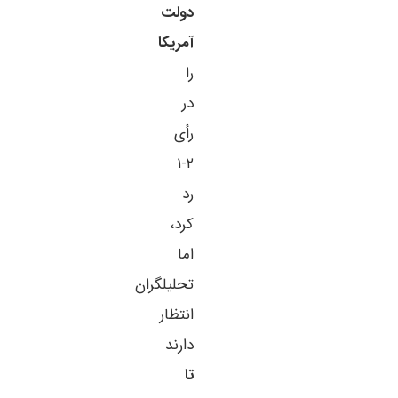
دولت
آمریکا
را
در
رأی
۲-۱
رد
کرد،
اما
تحلیلگران
انتظار
دارند
تا