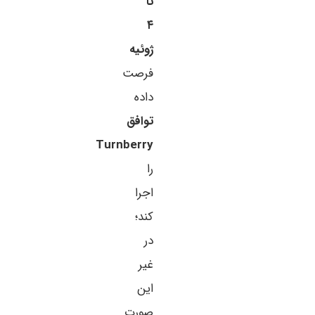
تا
۴
ژوئیه
فرصت
داده
توافق
Turnberry
را
اجرا
کند؛
در
غیر
این
صورت