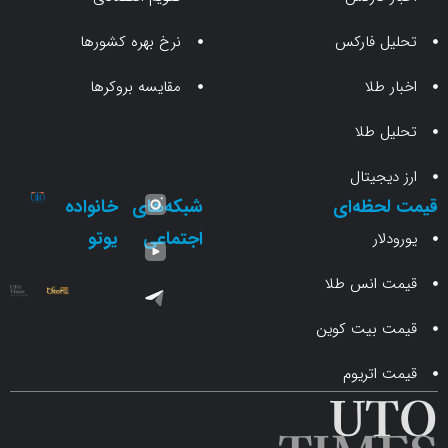
 فارکس
نرخ بهره کشورها
طلا
مقایسه بروکرها
 طلا
جیتال
حظه‌ای
شبکه‌های
خانواده
اجتماعی
یوتو
ار
انس طلا
 بیت کوین
اتریوم