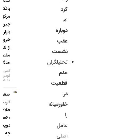
سنگین
بانک
کرد
مرکزی
اما
چین به
دوباره
بازار طلا /
خروج طلا
عقب
از لندن به
نشست
.
مقصد
تحلیلگران
هنگ‌کنگ
کامران
عدم
گودرزی
۱۶-۰۵-۱۴۰۵
قطعیت
در
صعود
تاریخی
خاورمیانه
طلا؛ گزارش
را
۶۰سالهٔ
عامل
دویچه‌بانک
چه
اصلی