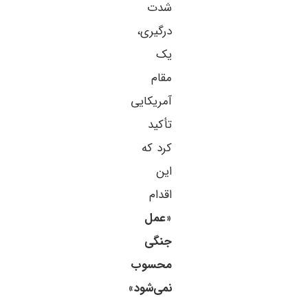
شدت
درگیری،
یک
مقام
آمریکایی
تأکید
کرد که
این
اقدام
«
عمل
جنگی
محسوب
نمی‌شود
»