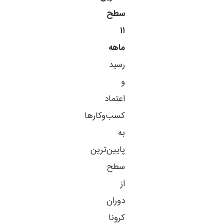
سطح
۱۱
ماهه
رسید
و
اعتماد
کسب‌وکارها
به
پایین‌ترین
سطح
از
دوران
کرونا