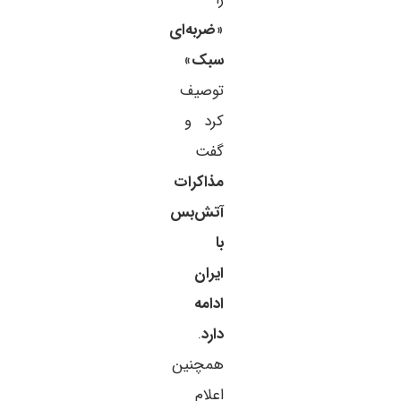
«
ضربه‌ای
سبک
»
توصیف
کرد و
گفت
مذاکرات
آتش‌بس
با
ایران
ادامه
دارد
.
همچنین
اعلام