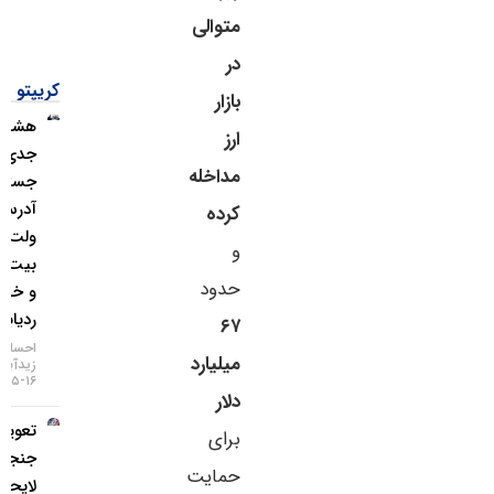
متوالی
در
کریپتو
بازار
هشدار
ارز
جدی؛
مداخله
جستجوی
آدرس
کرده
ولت
و
بیت‌کوین
حدود
و خطر
ردیابی IP
۶۷
احسان
میلیارد
زیدآبادی
۱۶-۰۵-۱۴۰۵
دلار
تعویق در
برای
جنجالی‌ترین
حمایت
لایحه