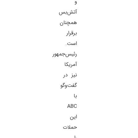
و
آتش‌بس
همچنان
برقرار
است.
رئیس‌جمهور
آمریکا
نیز در
گفت‌وگو
با
ABC
این
حملات
را