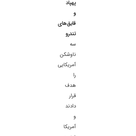
پهپاد
و
قایق‌های
تندرو
سه
ناوشکن
آمریکایی
را
هدف
قرار
دادند
و
آمریکا