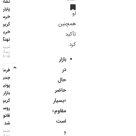
نشانه‌های
پایان بازار
او
خرسی
همچنین
کریپتو با
خرید
تأکید
نهنگ‌ها
کرد:
احسان
زیدآبادی
۱۵-۰۵-۱۴۰۵
بازار
در
فرمان
جدید
حال
پوتین؛
حاضر
بازار
«بسیار
کریپتو در
روسیه
مقاوم»
قانونی
است
شد
و
احسان
زیدآبادی