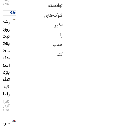
۱۵-۰۵-۱۴۰۵
توانسته
طلا
شوک‌های
رشد ۴
اخیر
روزه طلا و
را
ثبت
بالاترین
جذب
سطح ۷
کند.
هفته‌ای؛
امید به
بازگشایی
تنگه هرمز
قیمت‌ها
را بالا برد!
کامران
گودرزی
۱۵-۰۵-۱۴۰۵
سرمایه‌گذاران