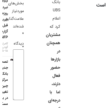
EURUSD؛
بانک
بخش‌های
سایر لینک‌ها
نبرد ۱۰۰
UBS
موردنیاز
روزه
پنل کاربری
اعلام
علامت‌گذاری
خریداران
قبل از
شده‌اند
کرد که
گزارش
*
مشتریان
NFP
همچنان
دیدگاه
کامران
*
گودرزی
در
۱۵-۰۵-۱۴۰۵
بازارها
تصمیمات
حضور
جدید
بانک
فعال
مرکزی
دارند،
چین؛ از
تغییر ریل
اما با
در بازار
درجه‌ای
مسکن تا