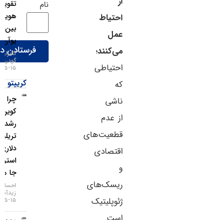
از
تقویت
نام
هویت
احتیاط
بین‌المللی
عمل
یوآن!
می‌کنند
؛
کامران
گودرزی
احتیاطی
۱۵-۰۵-۱۴۰۵
کریپتو
که
چرا بیت
ناشی
کوین از
از عدم
رشد ۲
قطعیت‌های
تریلیون
دلاری وال
اقتصادی
استریت
و
جا ماند؟
ریسک‌های
احسان
زیدآبادی
ژئوپلیتیک
۱۵-۰۵-۱۴۰۵
است.