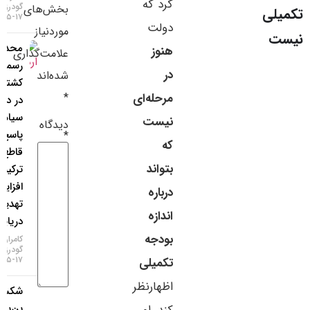
کرد که
گودرزی
بخش‌های
سایر لینک‌ها
۱۷-۰۵-۱۴۰۵
دولت
موردنیاز
محدودیت
پنل کاربری
هنوز
علامت‌گذاری
رسمی
در
شده‌اند
کشتی‌رانی
*
مرحله‌ای
در دریای
سیاه؛
نیست
دیدگاه
پاسخ
*
که
قاطع
بتواند
ترکیه به
افزایش
درباره
تهدیدات
اندازه
دریایی!
بودجه
کامران
گودرزی
۱۷-۰۵-۱۴۰۵
تکمیلی
اظهارنظر
شکست
بن‌بست