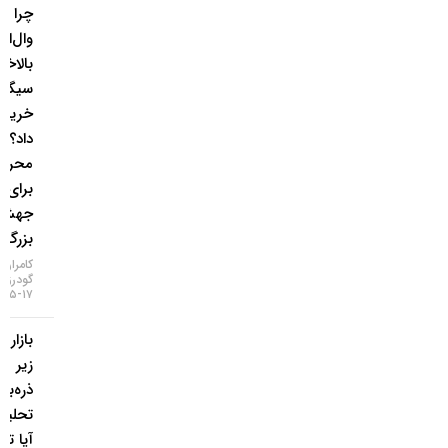
چرا غول
وال‌استریت
بالاخره
سیگنال
خرید طلا
داد؟ / ۵
محرک
برای یک
جهش
بزرگ
کامران
گودرزی
۱۷-۰۵-۱۴۰۵
بازار طلا
زیر
ذره‌بین
تحلیلگران؛
آیا تورم