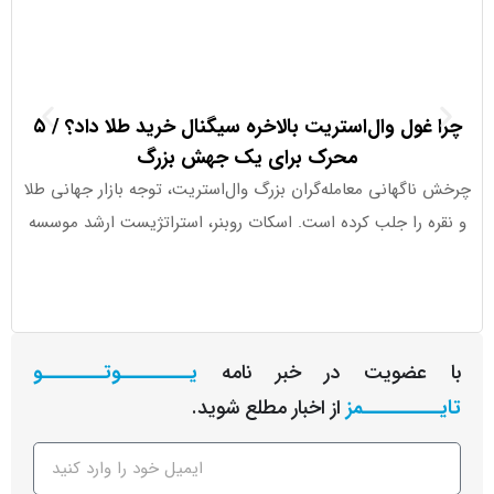
چرا غول وال‌استریت بالاخره سیگنال خرید طلا داد؟ / ۵
ورود ۱.۱ میلیارد دلار به ETFهای کریپتو در هفته اخیر
محرک برای یک جهش بزرگ
گهانی معامله‌گران بزرگ وال‌استریت، توجه بازار جهانی طلا
جذب سرما
 را جلب کرده است. اسکات روبنر، استراتژیست ارشد موسسه
عضویت در خبر نامه
یـــــــــوتــــــــو
ــــــــمز
از اخبار مطلع شوید.