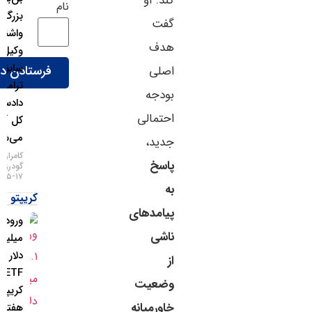
کند. او
نام
بزرگ
گفت
واشنگتن؛
هدف
وکیل
سابق
اصلی
ترامپ
بودجه
دادستان
احتمالی
کل آمریکا
می‌شود!
جدید،
کامران
پاسخ
گودرزی
۱۷-۰۵-۱۴۰۵
به
کریپتو
پیامدهای
ورود ۱.۱
ناشی
میلیارد
دلار به
از
ETFهای
وضعیت
کریپتو در
خاورمیانه
هفته اخیر