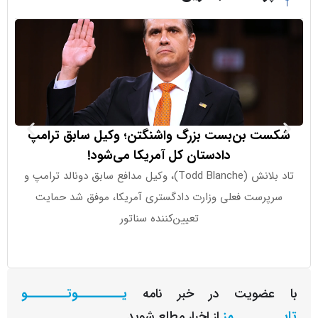
ت بن‌بست بزرگ واشنگتن؛ وکیل سابق ترامپ
بازار طلا زی
دادستان کل آمریکا می‌شود!
تاد بلانش (Todd Blanche)، وکیل مدافع سابق دونالد ترامپ و
پرست فعلی وزارت دادگستری آمریکا، موفق شد حمایت
تعیین‌کننده سناتور
عضویت در خبر نامه
یـــــــــوتــــــــو
ــــــــمز
از اخبار مطلع شوید.