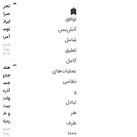
تحریم دو
🔹
صرافی
توافق
ایرانی
آتش‌بس
توسط
آمریکا
شامل
احسان
تعلیق
زیدآبادی
۱۷-۰۵-۱۴۰۵
کامل
هشدار
عملیات‌های
جدی؛
نظامی
جستجوی
آدرس
و
ولت
تبادل
بیت‌کوین
هر
و خطر
ردیابی IP
طرف
احسان
۱۰۰۰
زیدآبادی