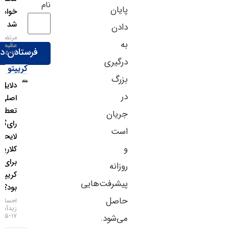
نام
پایان
خواهد
شد
دادن
مرتضی
به
عظیمی
۱۶-۰۵-۱۴۰۵
درگیری
کریپتو
بزرگ
دلایل
در
اصلی
تعطیلی
جریان
رای‌گیری
است
لایحه
و
کلاریتی
برای بازار
روزانه
کریپتو چه
پیشرفت‌هایی
بود؟
حاصل
احسان
زیدآبادی
۱۷-۰۵-۱۴۰۵
می‌شود.