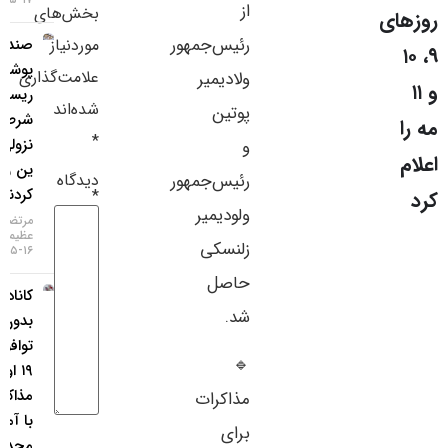
از
بخش‌های
سایر لینک‌ها
رئیس‌جمهور
موردنیاز
صندوق‌های
پوشش
پنل کاربری
علامت‌گذاری
ولادیمیر
ریسک،
شده‌اند
پوتین
شرط‌های
*
نزولی روی
و
ین را نصف
دیدگاه
رئیس‌جمهور
کردند
*
ولودیمیر
مرتضی
عظیمی
زلنسکی
۱۶-۰۵-۱۴۰۵
حاصل
کانادا:
شد.
بدون
توافق تا
🔹
۱۹ اوت،
مذاکرات
مذاکرات
با آمریکا
برای
محدود