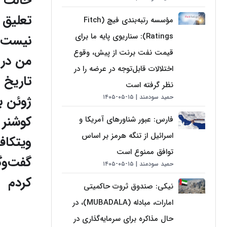
حالت
تعلیق
مؤسسه رتبه‌بندی فیچ (Fitch
Ratings): سناریوی پایه ما برای
نیست.
قیمت نفت برنت از پیش، وقوع
من در
اختلالات قابل‌توجه در عرضه را در
نظر گرفته است
ژوئن با
حمید سودمند
۱۵-۰۵-۱۴۰۵
کوشنر 
فارس: عبور شناورهای آمریکا و
اسرائیل از تنگه هرمز بر اساس
ویتکاف
توافق ممنوع است
گفت‌وگ
حمید سودمند
۱۵-۰۵-۱۴۰۵
کردم
نیکی: صندوق ثروت حاکمیتی
امارات، مبادله (MUBADALA)، در
حال مذاکره برای سرمایه‌گذاری در