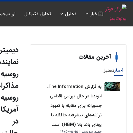
اخبار
تحلیل
تحلیل تکنیکال
ارز دیجیت
دیمیتر
آخرین مقالات
نماینده
اخبار
تحلیل
روسیه:
مذاکرا
به گزارش The Information،
روسیه 
انویدیا در حال بررسی اقدامی
جسورانه برای مقابله با کمبود
آمریکا
تراشه‌های پیشرفته حافظه با
در
پهنای باند بالا (HBM) است
حمید سودمند
۱۵-۰۵-۱۴۰۵