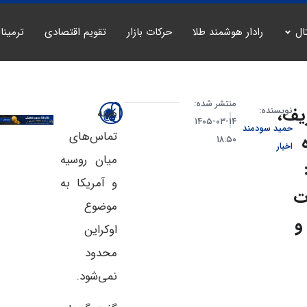
ال
رادار هوشمند طلا
حرکات بازار
تقویم اقتصادی
ترمینا
منتشر شده:
یف،
نویسنده:
همه
۱۴-۰۳-۱۴۰۵
حمید سودمند
تماس‌های
۱۸:۵۰
اخبار
میان روسیه
و آمریکا به
ت
موضوع
و
اوکراین
محدود
نمی‌شود.