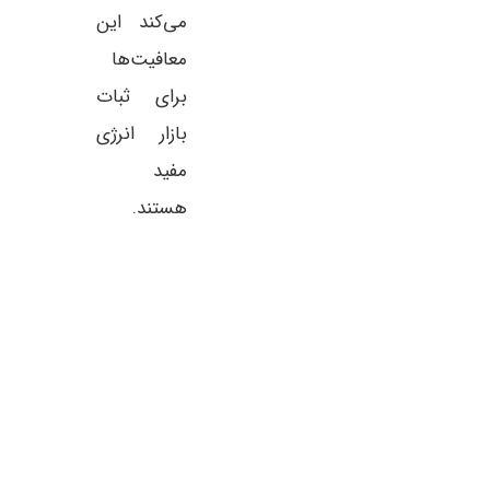
می‌کند این
معافیت‌ها
برای ثبات
بازار انرژی
مفید
هستند.
یکا زیر فشار تورم و هوش
به گزارش nformation
مچنان پایدار ماند
حال بررسی اقدامی جسورانه برای مقاب
کمبود تراشه‌های پیشرفته حافظه با 
اقتصاد آمریکا در نیمه دوم سال ۲۰۲۶ نشانه‌هایی از
باند بالا (HBM) است
قتصادی، بازار کار و فشارهای
انویدیا در حال آزمایش
تورمی را به
پردازنده گرافیکی Rubin Ultra است