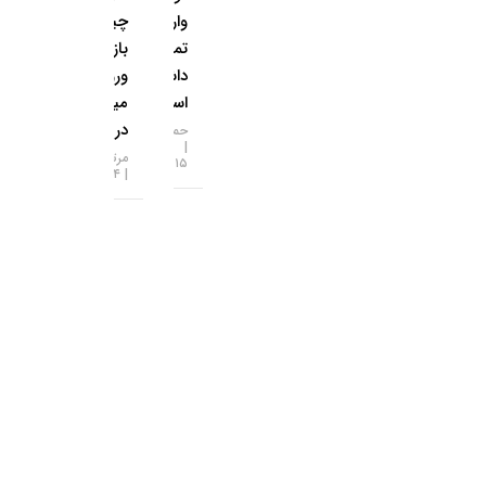
وارش
چینی به طلا
تماس‌هایی
بازگشتند؛
داشته
ورود ۱.۲
است
میلیارد دلار
در ۱۴ روز
حمید سودمند
مرتضی عظیمی
۱۵-۰۵-۱۴۰۵
۱۴-۰۵-۱۴۰۵