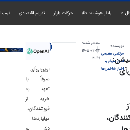
ال
رادار هوشمند طلا
حرکات بازار
تقویم اقتصادی
ترمینا
منتشر شده:
نویسنده:
۲۲-۰۲-۱۴۰۵
مرتضی عظیمی
میشن:
۲۱:۴۹
اخبار سهام و
اوپن‌ای‌آی
‌آی
اخبار شاخص‌ها
صرفاً با
تعهد به
خرید از
ز
فروشندگان،
نندگان،
میلیاردها
ها
دلار به