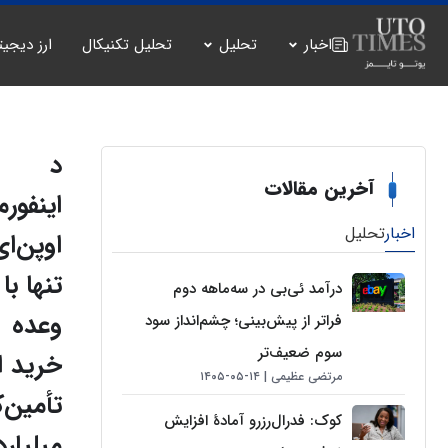
اخبار
تحلیل
تحلیل تکنیکال
ارز دیجیت
د
آخرین مقالات
اینفور
اخبار
تحلیل
اوپن‌ای
تنها با
درآمد ئی‌بی در سه‌ماهه دوم
وعده
فراتر از پیش‌بینی؛ چشم‌انداز سود
سوم ضعیف‌تر
خرید ا
مرتضی عظیمی
۱۴-۰۵-۱۴۰۵
تأمین‌ک
کوک: فدرال‌رزرو آمادهٔ افزایش
میلیارد