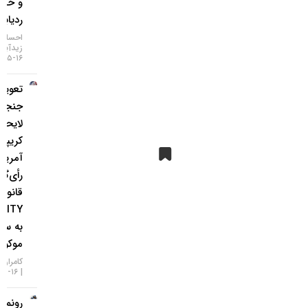
و خطر
ردیابی IP
احسان
زیدآبادی
۱۶-۰۵-۱۴۰۵
تعویق در
جنجالی‌ترین
لایحه
کریپتویی
آمریکا؛
رأی‌گیری
قانون
CLARITY
به سپتامبر
موکول شد!
کامران گودرزی
۱۶-۰۵-۱۴۰۵
رونمایی