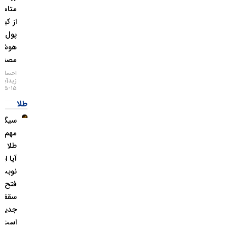
متامسک
از کیف
پول
هوش
مصنوعی
احسان
زیدآبادی
۱۵-۰۵-۱۴۰۵
طلا
سیگنال
مهم برای
طلا رسید؛
آیا این بار
نوبت
فتح
سقف‌های
جدید
است؟