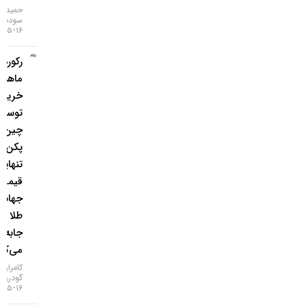
حمید
سودمند
۱۶-۰۵-۱۴۰۵
رکورد ۲۱
ماهه
خرید طلا
توسط
چین؛
پکن به
تنهایی
قیمت
جهانی
طلا را
جابه‌جا
می‌کند؟
کامران
گودرزی
۱۶-۰۵-۱۴۰۵