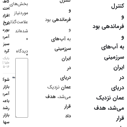
کنترل
کاهش
بخش‌های
سایر لینک‌ها
احتمال
و
موردنیاز
افزایش
فرماندهی
بود
پنل کاربری
علامت‌گذاری
نرخ بهره،
هی بود
و
بورس
شده‌اند
آمریکا را
به
آب‌های
*
سبزپوش
های
سرزمینی
دیدگاه
کرد
*
ی
ایران
بابک شیری
علیا
در
۱۶-۰۵-۱۴۰۵
دریای
شوک
عمان
نزدیک
بازار کار
آمریکا
می‌شد،
هدف
زدیک
باعث
قرار
، هدف
رشد
بازارهای
داد
سهام