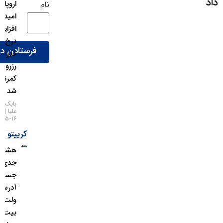
اروپا شد:
نام
امید به
افزایش
نرخ بهره
فدرال
رزرو
کمرنگ
شد
بابک شیری
علیا
۱۶-۰۵-۱۴۰۵
کریپتو
هشدار
جدی؛
جستجوی
آدرس
ولت
بیت‌کوین