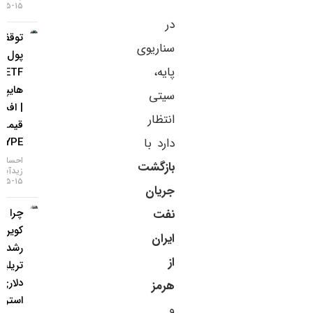
۱۵-۰۵-۱۴۰۵
در
توقف ورود
سناریوی
پول به
پایه،
ETFهای
هایپرلیکوئید
سیتی
| افت
انتظار
قیمت
HYPE
دارد با
احسان
بازگشت
زیدآبادی
۱۵-۰۵-۱۴۰۵
جریان
چرا بیت
نفت
کوین از
ایران
رشد ۲
از
تریلیون
دلاری وال
هرمز
استریت
و