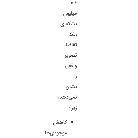
۰.۶
میلیون
بشکه‌ای
رشد
تقاضا،
تصویر
واقعی
را
نشان
نمی‌دهد؛
زیرا:
کاهش
موجودی‌ها