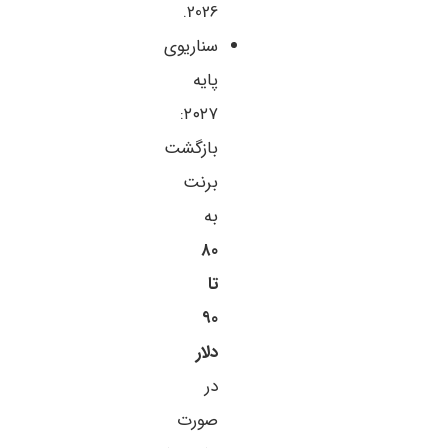
2026.
سناریوی
پایه
۲۰۲۷:
بازگشت
برنت
به
۸۰
تا
۹۰
دلار
در
صورت