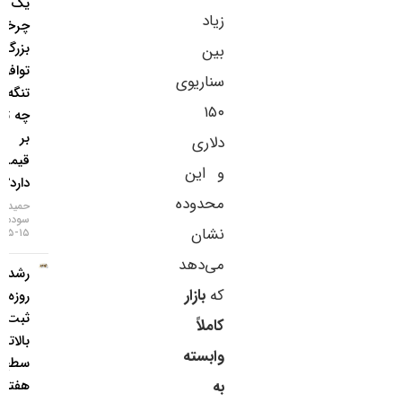
یک
زیاد
چرخش
بزرگ؛
بین
توافق
سناریوی
تنگه هرمز
۱۵۰
چه تاثیری
بر
دلاری
قیمت‌ها
و این
دارد؟
محدوده
حمید
سودمند
نشان
۱۵-۰۵-۱۴۰۵
می‌دهد
رشد ۴
که
بازار
روزه طلا و
ثبت
کاملاً
بالاترین
وابسته
سطح ۷
هفته‌ای؛
به