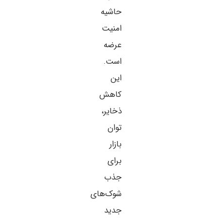
حاشیه
امنیت
عرضه
است.
این
کاهش
ذخایر،
توان
بازار
برای
جذب
شوک‌های
جدید