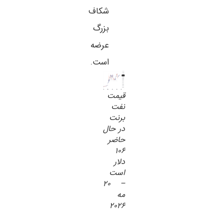
شکاف
بزرگ
عرضه
است.
قیمت
نفت
برنت
در حال
حاضر
۱۰۶
دلار
است
– ۲۰
مه
۲۰۲۶