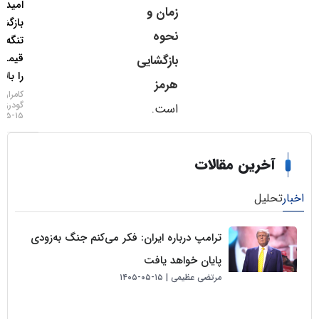
امید به
زمان و
بازگشایی
نحوه
تنگه هرمز
قیمت‌ها
بازگشایی
را بالا برد!
هرمز
کامران
گودرزی
است.
۱۵-۰۵-۱۴۰۵
خرین مقالات
لیل
ترامپ درباره ایران: فکر می‌کنم جنگ به‌زودی
پایان خواهد یافت
مرتضی عظیمی
۱۵-۰۵-۱۴۰۵