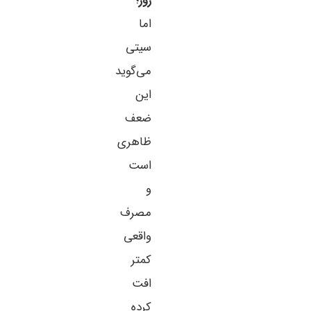
روز
؛
اما
سیتی
می‌گوید
این
ضعف
ظاهری
است
و
مصرف
واقعی
کمتر
افت
کرده