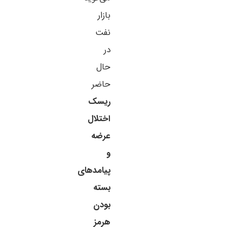
بازار
نفت
در
حال
حاضر
ریسک
اختلال
عرضه
و
پیامدهای
بسته
بودن
هرمز