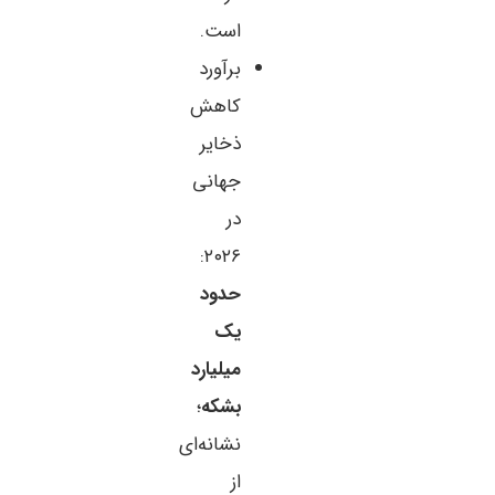
است.
برآورد
کاهش
ذخایر
جهانی
در
۲۰۲۶:
حدود
یک
میلیارد
بشکه
؛
نشانه‌ای
از