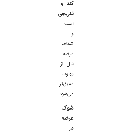
کند و
تدریجی
است
و
شکاف
عرضه
قبل از
بهبود،
عمیق‌تر
می‌شود.
شوک
عرضه
در