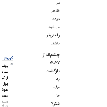
در
ظاهر
دیده
می‌شود
رقابتی‌تر
باشد.
چشم‌انداز
کریپتو
۲۰۲۷:
رونمایی
بازگشت
متامسک
از کیف
به
پول
۸۰–
هوش
۹۰
مصنوعی
احسان
دلار؟
زیدآبادی