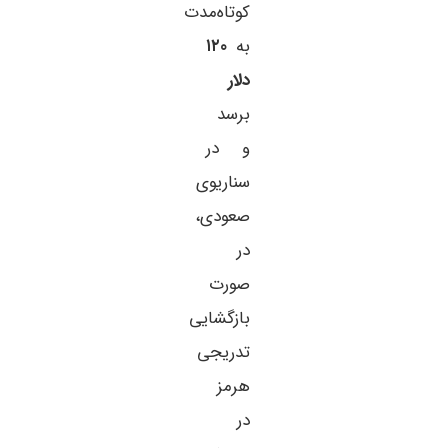
کوتاه‌مدت
به
۱۲۰
دلار
برسد
و در
سناریوی
صعودی،
در
صورت
بازگشایی
تدریجی
هرمز
در