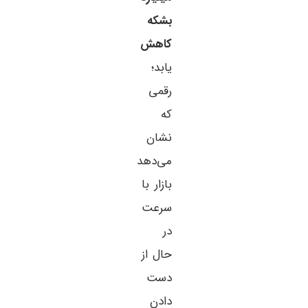
بشکه
کاهش
یابد؛
رقمی
که
نشان
می‌دهد
بازار با
سرعت
در
حال از
دست
دادن