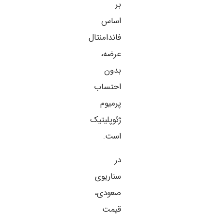
بر
اساس
فاندامنتال
عرضه،
بدون
احتساب
پرمیوم
ژئوپلیتیک
است.
در
سناریوی
صعودی،
قیمت