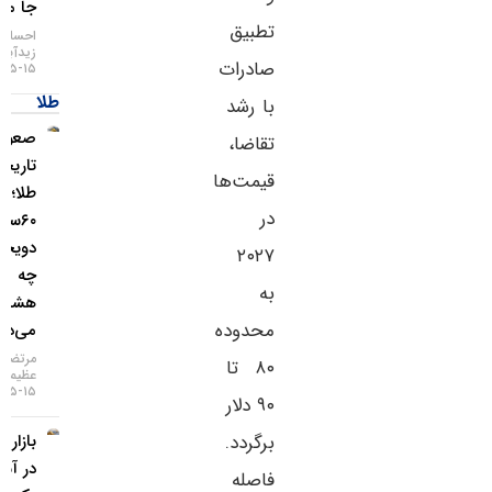
جا ماند؟
تطبیق
احسان
زیدآبادی
صادرات
۱۵-۰۵-۱۴۰۵
طلا
با رشد
صعود
تقاضا،
تاریخی
قیمت‌ها
طلا؛ گزارش
در
۶۰سالهٔ
دویچه‌بانک
۲۰۲۷
چه
به
هشداری
محدوده
می‌دهد؟
مرتضی
۸۰ تا
عظیمی
۱۵-۰۵-۱۴۰۵
۹۰ دلار
بازار طلا
برگردد.
در آستانه
فاصله