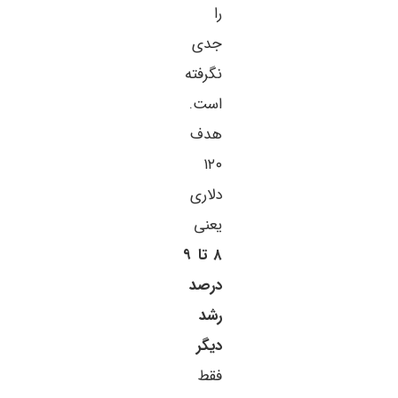
را
جدی
نگرفته
است.
هدف
۱۲۰
دلاری
یعنی
۸ تا ۹
درصد
رشد
دیگر
فقط