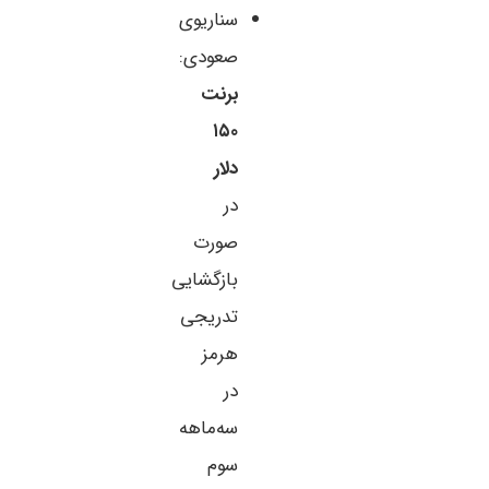
سناریوی
صعودی:
برنت
۱۵۰
دلار
در
صورت
بازگشایی
تدریجی
هرمز
در
سه‌ماهه
سوم