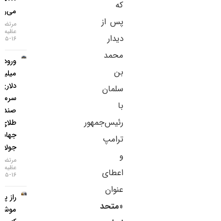
که
می‌رسد
پس از
مرتضی
عظیمی
دیدار
۱۶-۰۵-۱۴۰۵
محمد
ورود ۳
بن
میلیارد
دلاری
سلمان
سرمایه به
با
صندوق‌های
رئیس‌جمهور
طلای
جهانی در
ترامپ
جولای
و
مرتضی
عظیمی
اعطای
۱۶-۰۵-۱۴۰۵
عنوان
راز پنهان
«
متحد
موشک‌ها