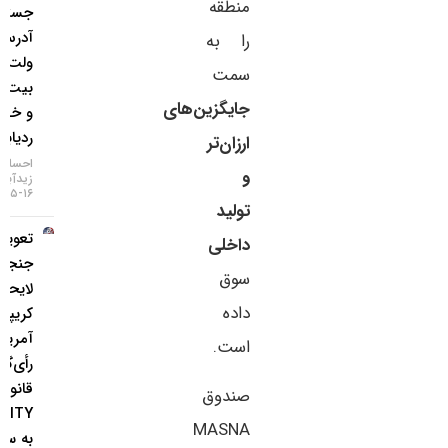
منطقه
جستجوی
آدرس
را به
ولت
سمت
بیت‌کوین
جایگزین‌های
و خطر
ردیابی IP
ارزان‌تر
احسان
و
زیدآبادی
۱۶-۰۵-۱۴۰۵
تولید
تعویق در
داخلی
جنجالی‌ترین
سوق
لایحه
داده
کریپتویی
آمریکا؛
است.
رأی‌گیری
قانون
صندوق
CLARITY
MASNA
به سپتامبر