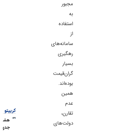
مجبور
به
استفاده
از
سامانه‌های
رهگیری
بسیار
گران‌قیمت
بوده‌اند.
همین
عدم
کریپتو
تقارن،
هشدار
دولت‌های
جدی؛