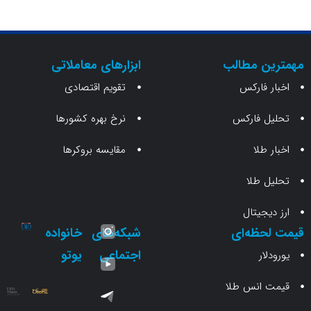
ن مطالب
ابزارهای معاملاتی
 فارکس
تقویم اقتصادی
 فارکس
نرخ بهره کشورها
طلا
مقایسه بروکرها
 طلا
جیتال
حظه‌ای
شبکه‌های
خانواده
اجتماعی
یوتو
ار
انس طلا