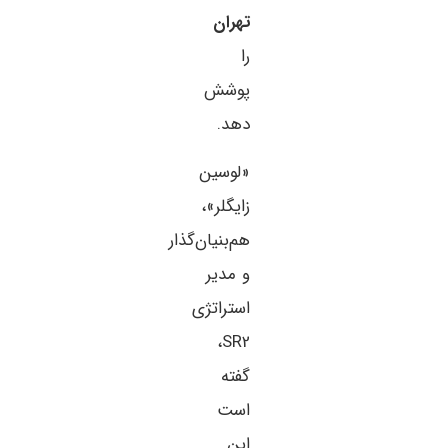
تهران
را
پوشش
دهد.
«لوسین
زایگلر»،
هم‌بنیان‌گذار
و مدیر
استراتژی
SR2،
گفته
است
این