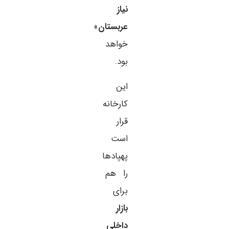
نیاز
عربستان
»
خواهد
بود.
این
کارخانه
قرار
است
پهپادها
را هم
برای
بازار
داخلی