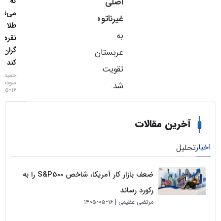
که
اصلی
می‌تواند
غیرناتو
»
طلا و
به
نقره را
گران‌تر
عربستان
کند
تقویت
حمید
سودمند
شد.
۱۶-۰۵-۱۴۰۵
خرین مقالات
لیل
ضعف بازار کار آمریکا، شاخص S&P500 را به
رکورد رساند
مرتضی عظیمی
۱۶-۰۵-۱۴۰۵