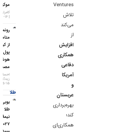
Ventures
موکول شد!
کامران گودرزی
تلاش
۱۶-۰۵-۱۴۰۵
می‌کند
رونمایی
از
متامسک
افزایش
از کیف
پول
همکاری
هوش
دفاعی
مصنوعی
آمریکا
احسان
زیدآبادی
۱۵-۰۵-۱۴۰۵
و
طلا
عربستان
یو‌بی‌اس:
بهره‌برداری
طلا تا
کند؛
نیمهٔ
۲۰۲۷ به
همکاری‌ای
۵۰۰۰ دلار