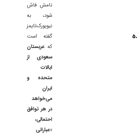
نامش فاش
شود، به
نیویورک‌تایمز
ه
گفته است
که
عربستان
سعودی از
ایالات
متحده و
ایران
می‌خواهد
در هر توافق
احتمالی،
«عباراتی