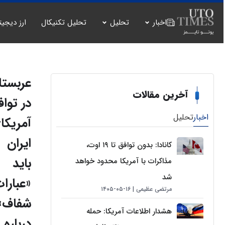
اخبار
تحلیل
تحلیل تکنیکال
ارز دیجیت
عربستا
آخرین مقالات
در تواف
اخبار
تحلیل
آمریکا
ایران
کانادا: بدون توافق تا ۱۹ اوت،
باید
مذاکرات با آمریکا محدود خواهد
شد
«عبارات
مرتضی عظیمی
۱۶-۰۵-۱۴۰۵
شفاف»
هشدار اطلاعات آمریکا: حمله
درباره