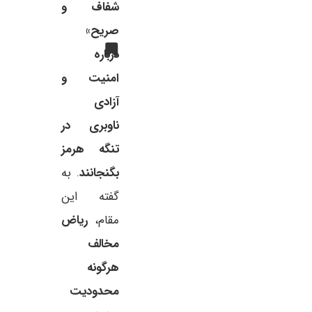
شفاف و
صریح»
درباره
امنیت و
آزادی
ناوبری در
تنگه هرمز
بگنجانند
. به
گفته این
مقام،
ریاض
مخالف
هرگونه
محدودیت