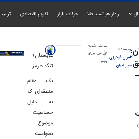
ال
رادار هوشمند طلا
حرکات بازار
تقویم اقتصادی
ترمینا
منتشر شده:
ن:
نویسنده:
۰۴-۰۳-۱۴۰۵
کامران گودرزی
ق
۱۳:۱۹
اخبار ایران
–
یک مقام
منطقه‌ای که
به دلیل
حساسیت
موضوع
نخواست