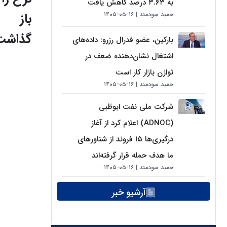
به ۳.۶۳ درصد کاهش یافت
باز
حمید سودمند
۱۶-۰۵-۱۴۰۵
گذاشت
بارکین، عضو فدرال رزرو: داده‌های
اشتغال نشان‌دهنده ضعف در
توازن بازار کار است
حمید سودمند
۱۶-۰۵-۱۴۰۵
شرکت ملی نفت ابوظبی
(ADNOC) اعلام کرد از آغاز
درگیری‌ها ۱۵ فروند از شناورهای
ما هدف حمله قرار گرفته‌اند
حمید سودمند
۱۶-۰۵-۱۴۰۵
آرشیو خبر