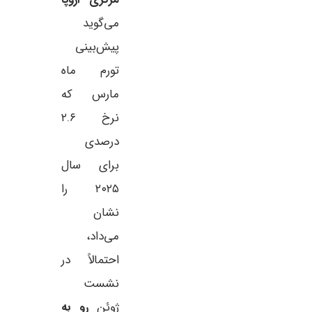
می‌گوید
پیش‌بینی
تورم ماه
مارس که
نرخ ۲.۶
درصدی
برای سال
۲۰۲۵ را
نشان
می‌داد،
احتمالاً در
نشست
ژوئن
رو به