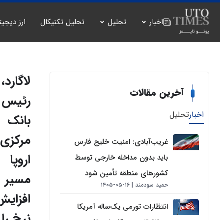
اخبار
تحلیل
تحلیل تکنیکال
ارز دیجیت
لاگارد،
آخرین مقالات
رئيس
اخبار
تحلیل
بانک
مرکزی
غریب‌آبادی: امنیت خلیج فارس
اروپا
باید بدون مداخله خارجی توسط
کشورهای منطقه تأمین شود
مسیر
حمید سودمند
۱۶-۰۵-۱۴۰۵
افزایش
انتظارات تورمی یک‌ساله آمریکا
نرخ را