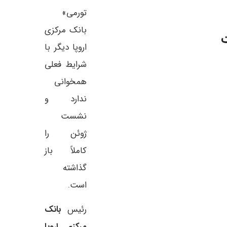
تورمی»
بانک مرکزی
اروپا دیگر با
شرایط فعلی
همخوانی
ندارد و
نشست
ژوئن را
کاملاً باز
گذاشته
است.
رئیس
بانک
مرکزی اروپا