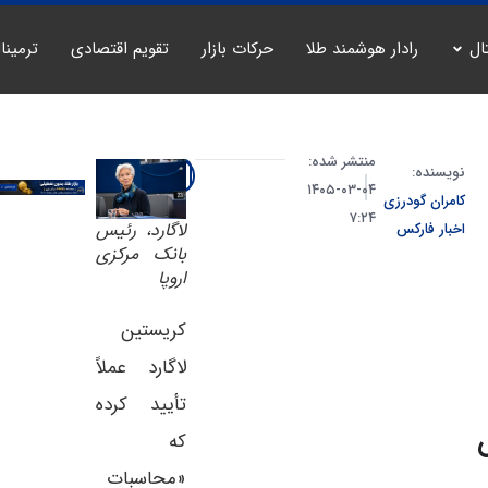
ال
رادار هوشمند طلا
حرکات بازار
تقویم اقتصادی
ترمینا
منتشر شده:
نویسنده:
۰۴-۰۳-۱۴۰۵
کامران گودرزی
۷:۲۴
لاگارد، رئيس
اخبار فارکس
بانک مرکزی
اروپا
کریستین
لاگارد عملاً
تأیید کرده
که
«محاسبات