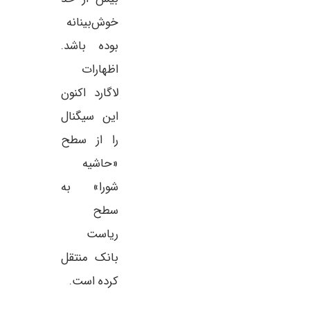
خوش‌بینانه
بوده باشد.
اظهارات
لاگارد اکنون
این سیگنال
را از سطح
«حاشیه
شورا» به
سطح
ریاست
بانک منتقل
کرده است.