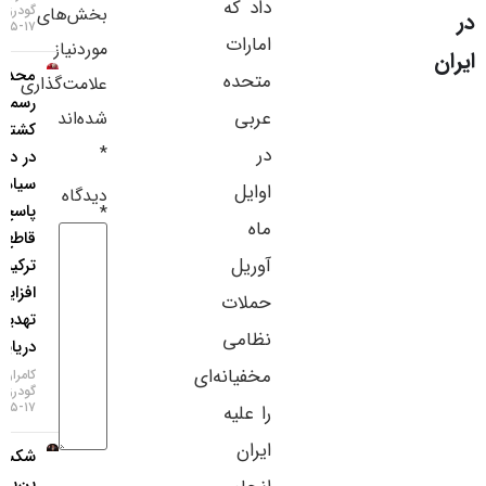
داد که
گودرزی
بخش‌های
سایر لینک‌ها
۱۷-۰۵-۱۴۰۵
امارات
موردنیاز
محدودیت
پنل کاربری
متحده
علامت‌گذاری
رسمی
عربی
شده‌اند
کشتی‌رانی
*
در
در دریای
سیاه؛
اوایل
دیدگاه
پاسخ
*
ماه
قاطع
آوریل
ترکیه به
افزایش
حملات
تهدیدات
نظامی
دریایی!
مخفیانه‌ای
کامران
گودرزی
۱۷-۰۵-۱۴۰۵
را علیه
ایران
شکست
بن‌بست