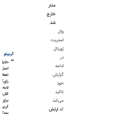
مدار
خارج
شد
.
وال
استریت
ژورنال
کریپتو
در
دلایل
ادامه
اصلی
گزارش
تعطیلی
رای‌گیری
خود
لایحه
تاکید
کلاریتی
می‌کند
برای بازار
کریپتو چه
که
ارتش
بود؟