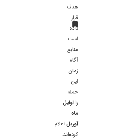
هدف
قرار
داده
است.
منابع
آگاه
زمان
این
حمله
را
اوایل
ماه
آوریل
اعلام
کرده‌اند.