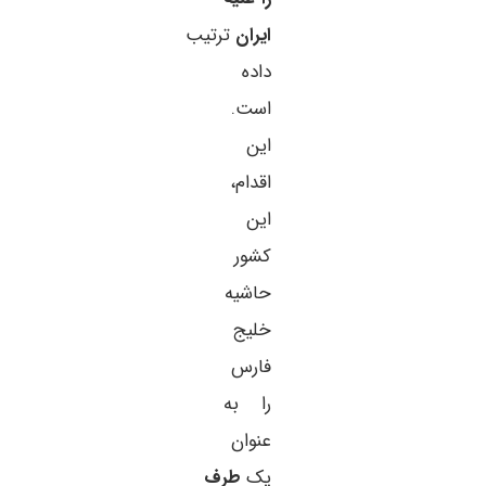
ایران
ترتیب
داده
است.
این
اقدام،
این
کشور
حاشیه
خلیج
فارس
را به
عنوان
یک
طرف