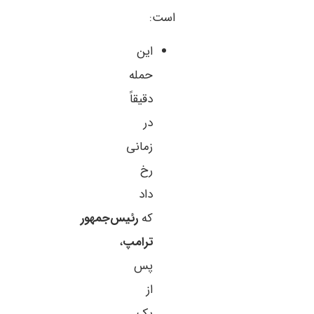
است:
این
حمله
دقیقاً
در
زمانی
رخ
داد
که
رئیس‌جمهور
ترامپ
،
پس
از
یک