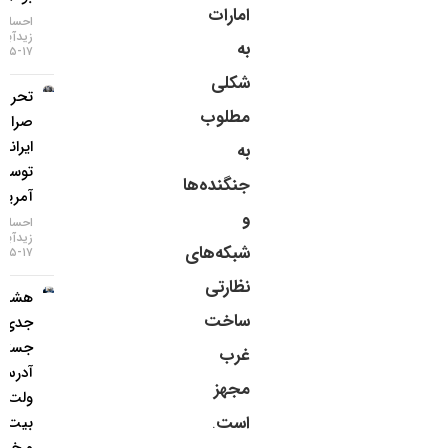
امارات
احسان
زیدآبادی
به
۱۷-۰۵-۱۴۰۵
شکلی
تحریم دو
مطلوب
صرافی
ایرانی
به
توسط
جنگنده‌ها
آمریکا
و
احسان
زیدآبادی
شبکه‌های
۱۷-۰۵-۱۴۰۵
نظارتی
هشدار
ساخت
جدی؛
جستجوی
غرب
آدرس
مجهز
ولت
است
.
بیت‌کوین