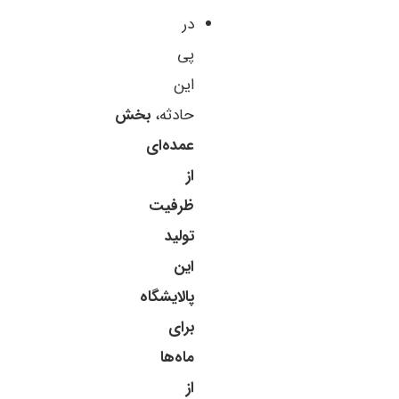
در
پی
این
حادثه،
بخش
عمده‌ای
از
ظرفیت
تولید
این
پالایشگاه
برای
ماه‌ها
از