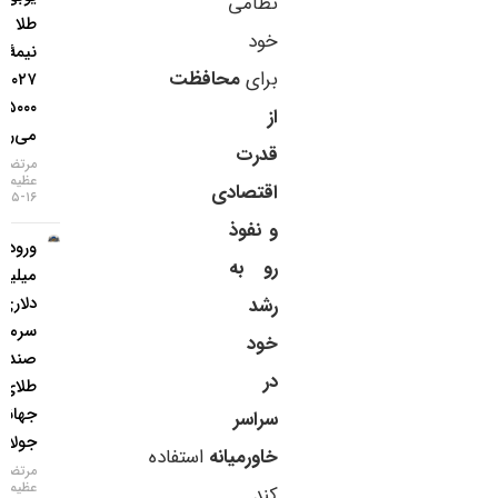
نظامی
طلا تا
خود
نیمهٔ
برای
محافظت
۲۰۲۷ به
۵۰۰۰ دلار
از
می‌رسد
قدرت
مرتضی
عظیمی
اقتصادی
۱۶-۰۵-۱۴۰۵
و نفوذ
ورود ۳
رو به
میلیارد
دلاری
رشد
سرمایه به
خود
صندوق‌های
در
طلای
جهانی در
سراسر
جولای
خاورمیانه
استفاده
مرتضی
عظیمی
کند.