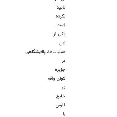
تایید
نکرده
است
،
یکی از
این
عملیات‌ها،
پالایشگاهی
در
جزیره
لاوان
واقع
در
خلیج
فارس
را