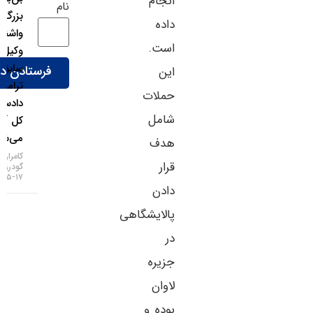
انجام
نام
بزرگ
داده
واشنگتن؛
است.
وکیل
سابق
این
ترامپ
حملات
دادستان
شامل
کل آمریکا
می‌شود!
هدف
کامران
قرار
گودرزی
۱۷-۰۵-۱۴۰۵
دادن
پالایشگاهی
در
جزیره
لاوان
بوده و