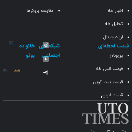
طلا
مقایسه بروکرها
 طلا
جیتال
حظه‌ای
شبکه‌های
خانواده
اجتماعی
یوتو
ار
انس طلا
 بیت کوین
اتریوم