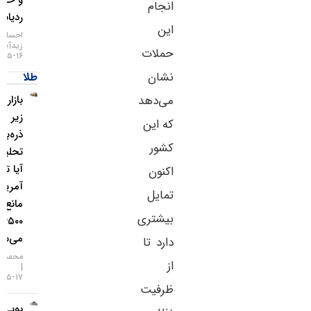
و خطر
انجام
ردیابی IP
این
احسان
زیدآبادی
حملات
۱۶-۰۵-۱۴۰۵
نشان
طلا
می‌دهد
بازار طلا
زیر
که این
ذره‌بین
کشور
تحلیلگران؛
آیا تورم
اکنون
آمریکا
تمایل
مانع فتح
بیشتری
۴۵۰۰ دلار
می‌شود؟
دارد تا
محمد زمانی
از
۱۷-۰۵-۱۴۰۵
ظرفیت
یو‌بی‌اس: