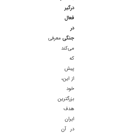
درگیر
فعال
در
جنگی
معرفی
می‌کند
که
پیش
از این،
خود
بزرگترین
هدف
ایران
در آن