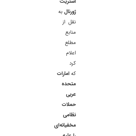
استریت
ژورنال
به
نقل از
منابع
مطلع
اعلام
کرد
که
امارات
متحده
عربی
حملات
نظامی
مخفیانه‌ای
را علیه