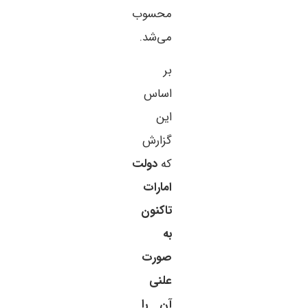
محسوب
می‌شد.
بر
اساس
این
گزارش
که
دولت
امارات
تاکنون
به
صورت
علنی
آن را