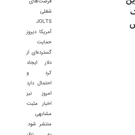
ین
فرصت‌های
ک
شغلی
JOLTS
س
آمریکا دیروز
حمایت
گسترده‌ای از
دلار ایجاد
کرد و
احتمال دارد
امروز نیز
اخبار مثبت
مشابهی
منتشر شود.
به نظر