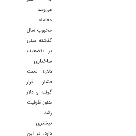
می‌رسد
معامله
محبوب سال
گذشته مبنی
بر «تضعیف
ساختاری
دلار» تحت
فشار قرار
گرفته و دلار
هنوز ظرفیت
رشد
بیشتری
دارد. در این