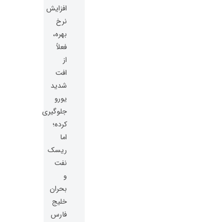
افزایش
نرخ
بهره،
فعلاً
از
افت
شدید
یورو
جلوگیری
کرده؛
اما
ریسک
نفت
و
بحران
خلیج
فارس