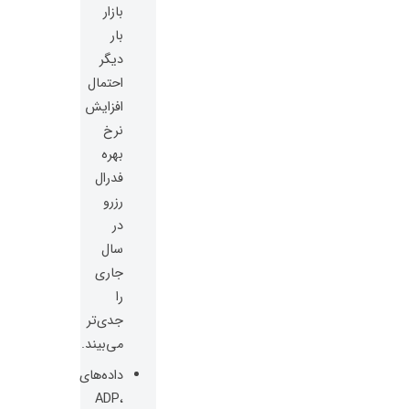
بازار
بار
دیگر
احتمال
افزایش
نرخ
بهره
فدرال
رزرو
در
سال
جاری
را
جدی‌تر
می‌بیند.
داده‌های
ADP،