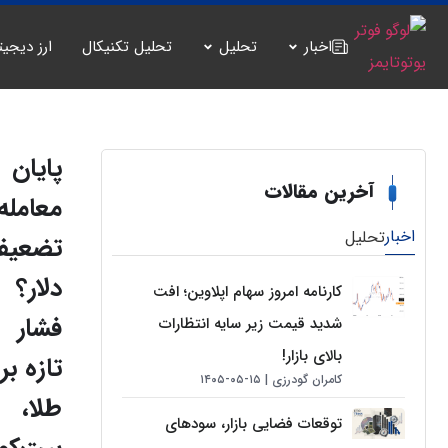
اخبار
تحلیل
تحلیل تکنیکال
ارز دیجیت
پایان
آخرین مقالات
معامله
اخبار
تحلیل
تضعیف
دلار؟
کارنامه امروز سهام اپلاوین؛ افت
فشار
شدید قیمت زیر سایه انتظارات
بالای بازار!
تازه بر
کامران گودرزی
۱۵-۰۵-۱۴۰۵
طلا،
توقعات فضایی بازار، سودهای