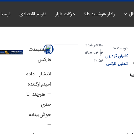
ال
رادار هوشمند طلا
حرکات بازار
تقویم اقتصادی
ترمینا
منتشر شده:
نویسنده:
۱۳-۰۳-۱۴۰۵
کامران گودرزی
۱۲:۵۶
تحلیل فارکس
انتشار داده
امیدوارکننده
— هرچند تا
حدی
خوش‌بینانه
—