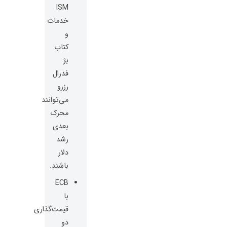
ISM
خدمات
و
کتاب
بژ
فدرال
رزرو
می‌توانند
محرک
بعدی
رشد
دلار
باشند.
ECB
با
قیمت‌گذاری
دو