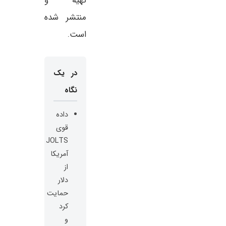
تهیه و
منتشر شده
است.
در یک
نگاه
داده
قوی
JOLTS
آمریکا
از
دلار
حمایت
کرد
و