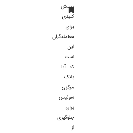
پرسش
کلیدی
برای
معامله‌گران
این
است
که آیا
بانک
مرکزی
سوئیس
برای
جلوگیری
از