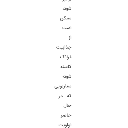
شود،
ممکن
است
از
جذابیت
فرانک
کاسته
شود؛
سناریویی
که در
حال
حاضر
اولویت