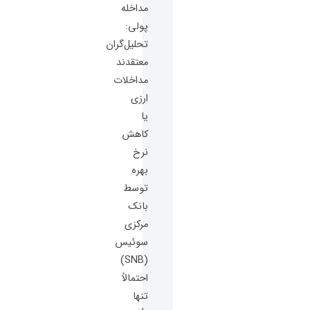
مداخله
پولی:
تحلیل‌گران
معتقدند
مداخلات
ارزی
یا
کاهش
نرخ
بهره
توسط
بانک
مرکزی
سوئیس
(SNB)
احتمالاً
تنها