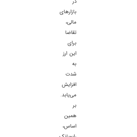
در
بازارهای
مالی،
تقاضا
برای
این ارز
به
شدت
افزایش
می‌یابد.
بر
همین
اساس،
رابوبانک