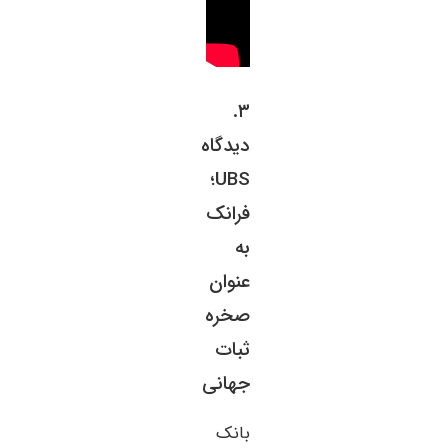
۳.
دیدگاه
UBS؛
فرانک
به
عنوان
صخره
ثبات
جهانی
بانک