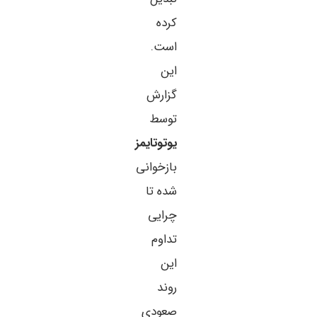
کرده
است.
این
گزارش
توسط
یوتوتایمز
بازخوانی
شده تا
چرایی
تداوم
این
روند
صعودی