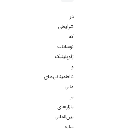
در
شرایطی
که
نوسانات
ژئوپلیتیک
و
نااطمینانی‌های
مالی
بر
بازارهای
بین‌المللی
سایه