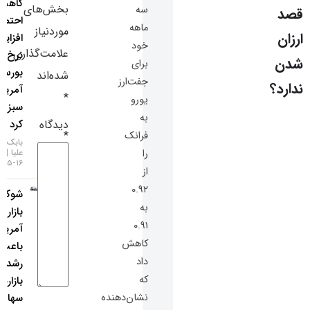
کاهش
بخش‌های
سه
سایر لینک‌ها
احتمال
ماهه
موردنیاز
افزایش
خود
پنل کاربری
علامت‌گذاری
نرخ بهره،
برای
بورس
شده‌اند
جفت‌ارز
آمریکا را
*
یورو
سبزپوش
به
دیدگاه
کرد
*
فرانک
بابک شیری
را
علیا
۱۶-۰۵-۱۴۰۵
از
۰.۹۲
شوک
به
بازار کار
۰.۹۱
آمریکا
کاهش
باعث
داد
رشد
که
بازارهای
نشان‌دهنده
سهام