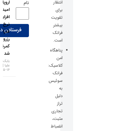
اروپا شد:
انتظار
نام
امید به
برای
افزایش
تقویت
نرخ بهره
بیشتر
فدرال
فرانک
رزرو
است.
کمرنگ
پناهگاه
شد
امن
بابک شیری
کلاسیک:
علیا
۱۶-۰۵-۱۴۰۵
فرانک
سوئیس
به
دلیل
تراز
تجاری
مثبت،
انضباط