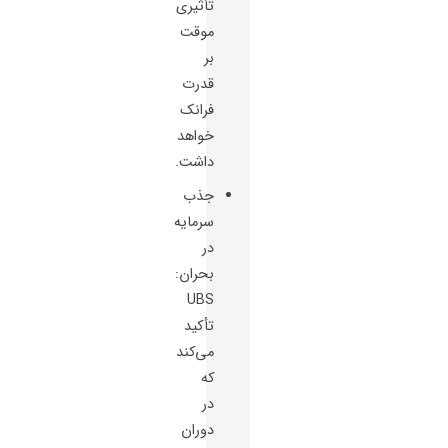
تأثیری
موقت
بر
قدرت
فرانک
خواهد
داشت.
جذب
سرمایه
در
بحران:
UBS
تأکید
می‌کند
که
در
دوران