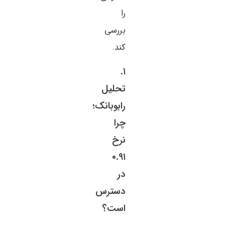
را
بررسی
کند.
۱.
تحلیل
رابوبانک؛
چرا
نرخ
۰.۹۱
در
دسترس
است؟