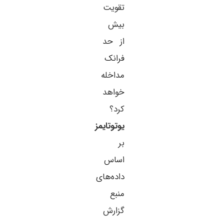
تقویت
بیش
از حد
فرانک
مداخله
خواهد
کرد؟
یوتوتایمز
بر
اساس
داده‌های
منبع
گزارش