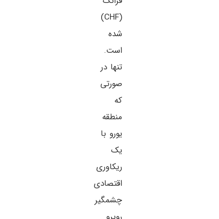
فرانک
(CHF)
شده
است.
تنها در
صورتی
که
منطقه
یورو با
یک
ریکاوری
اقتصادی
چشمگیر
روبرو