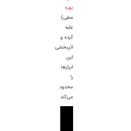
بهره
منفی)
غلبه
کرده و
اثربخشی
این
ابزارها
را
محدود
می‌کند.