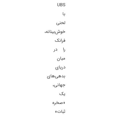
UBS
با
لحنی
خوش‌بینانه،
فرانک
را در
میان
دریای
بدهی‌های
جهانی،
یک
«صخره
ثبات»