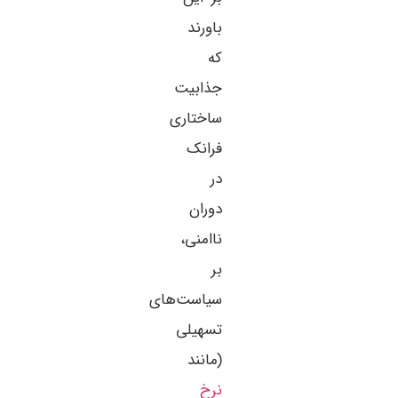
باورند
که
جذابیت
ساختاری
فرانک
در
دوران
ناامنی،
بر
سیاست‌های
تسهیلی
(مانند
نرخ