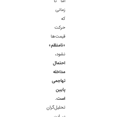
اما تا
زمانی
که
حرکت
قیمت‌ها
«
نامنظم
»
نشود،
احتمال
مداخله
تهاجمی
پایین
است.
تحلیل‌گران
بر این