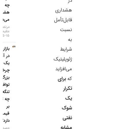
در
چه
هشداری
هشداری
قابل‌تأمل
می‌دهد؟
مرتضی
نسبت
عظیمی
۱۵-۰۵-۱۴۰۵
به
بازار طلا
شرایط
در آستانه
ژئوپلیتیک
یک
می‌افزاید
چرخش
بزرگ؛
که
برای
توافق
تکرار
تنگه هرمز
یک
چه تاثیری
بر
شوک
قیمت‌ها
نفتی
دارد؟
مشابه
حمید