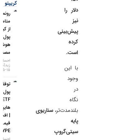
کریپتو
دلار را
رونمایی
نیز
متامسک
از کیف
پیش‌بینی
پول
کرده
هوش
است.
مصنوعی
احسان
زیدآبادی
با این
۱۵-۰۵-۱۴۰۵
وجود
توقف ورود
در
پول به
نگاه
ETFهای
هایپرلیکوئید
بلندمدت‌تر،
سناریوی
| افت
پایه
قیمت
HYPE
سیتی‌گروپ
احسان