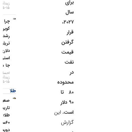
برای
زیدآبادی
۱۵-۰۵-۱۴۰۵
سال
چرا بیت
۲۰۲۷،
کوین از
قرار
رشد ۲
گرفتن
تریلیون
دلاری وال
قیمت
استریت
نفت
جا ماند؟
در
احسان
زیدآبادی
محدوده
۱۵-۰۵-۱۴۰۵
طلا
۸۰ تا
صعود
۹۰ دلار
تاریخی
است.
این
طلا؛ گزارش
گزارش
۶۰سالهٔ
دویچه‌بانک