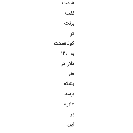
قیمت
نفت
برنت
در
کوتاه‌مدت
به ۱۲۰
دلار در
هر
بشکه
برسد.
علاوه
بر
این،