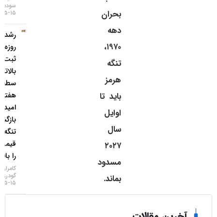
سودمند
بحران
۱۵-۰۵-۱۴۰۵
دهه
رشد ۴
۱۹۷۰،
روزه طلا و
ثبت
تنگه
بالاترین
هرمز
سطح ۷
هفته‌ای؛
باید تا
امید به
اوایل
بازگشایی
سال
تنگه هرمز
قیمت‌ها
۲۰۲۷
را بالا برد!
مسدود
کامران
گودرزی
بماند.
۱۵-۰۵-۱۴۰۵
خرین مقالات