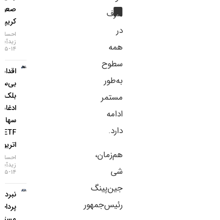
صعود
طرف
کریپتو
در
احسان
زیدآبادی
همه
۱۴-۰۵-۱۴۰۵
سطوح
اقدام
به‌طور
بی‌سابقه
بلک‌راک؛
مستمر
ادغام
ادامه
سهام
دارد.
ETF
اتریوم
هم‌زمان،
احسان
زیدآبادی
شی
۱۴-۰۵-۱۴۰۵
جین‌پینگ
نبرد غول‌های
رئیس‌جمهور
پرداخت؛ ورود
مسترکارت و