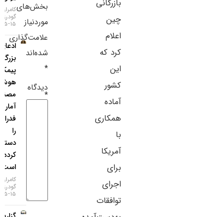
بازرگانی
بخش‌های
سایر لینک‌ها
کامران
گودرزی
چین
موردنیاز
۱۵-۰۵-۱۴۰۵
پنل کاربری
اعلام
علامت‌گذاری
ادعای
کرد که
شده‌اند
بزرگ
*
این
پیمکو؛
هوش
کشور
دیدگاه
مصنوعی
*
آماده
آمار تورم
همکاری
فدرال رزرو
را
با
دستکاری
آمریکا
کرده
است!
برای
کامران
اجرای
گودرزی
۱۵-۰۵-۱۴۰۵
توافقات
گزارش