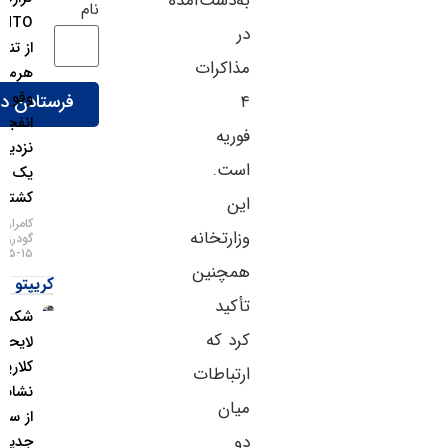
به‌دست‌آمده
نام
UKMTO
در
از تنگه
مذاکرات
هرمز؛
وقوع ۲
۴
انفجار در
فوریه
نزدیکی
است.
یک
کشتی!
این
کامران
وزارتخانه
گودرزی
۱۵-۰۵-۱۴۰۵
همچنین
کریپتو
تأکید
شکست
کرد که
لایحه
کلاریتی؛
ارتباطات
نشانه‌هایی
میان
از سوخت
دو
جدید برای