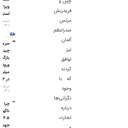
چین و
ویزا به
فریدریش
استیبل‌کوین‌ها
مرتس
احسان زیدآبادی
۱۴-۰۵-۱۴۰۵
صدراعظم
طلا
آلمان
سرمایه‌گذاران
نیز
چینی به طلا
بازگشتند؛
توافق
ورود ۱.۲
کردند
میلیارد دلار
که با
در ۱۴ روز
مرتضی عظیمی
وجود
۱۴-۰۵-۱۴۰۵
نگرانی‌ها
چرا طلا
درباره
ناگهان
تجارت
۴.۵ درصد
جهش
و