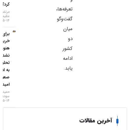
کرد؟
تعرفه‌ها،
مرتضی
عظیمی
گفت‌وگو
۱۴-۰۵-۱۴۰۵
میان
برای
دو
خرید طلا
کشور
هنوز دیر
نشده؛ چرا
ادامه
تحلیلگران
یابد.
به ادامه
صعود
امیدوارند؟
حمید
سودمند
۱۴-۰۵-۱۴۰۵
خرین مقالات