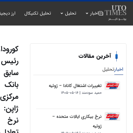
اخبار
تحلیل
تحلیل تکنیکال
ارز دیجیت
کورودا،
آخرین مقالات
رئيس
اخبار
تحلیل
سابق
بانک
تغییرات اشتغال کانادا – ژوئیه
حمید سودمند
۱۶-۰۵-۱۴۰۵
مرکزی
ژاپن:
نرخ بیکاری ایالات متحده –
نرخ
ژوئیه
تعادلی