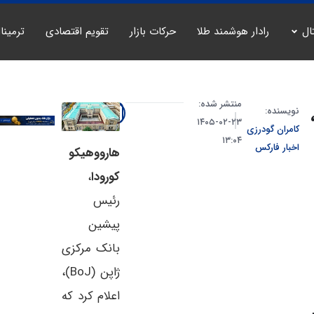
ال
رادار هوشمند طلا
حرکات بازار
تقویم اقتصادی
ترمینا
منتشر شده:
نویسنده:
۲۳-۰۲-۱۴۰۵
کامران گودرزی
۱۳:۰۴
اخبار فارکس
هارووهیکو
کورودا
،
رئیس
پیشین
بانک مرکزی
ژاپن (BoJ)،
اعلام کرد که