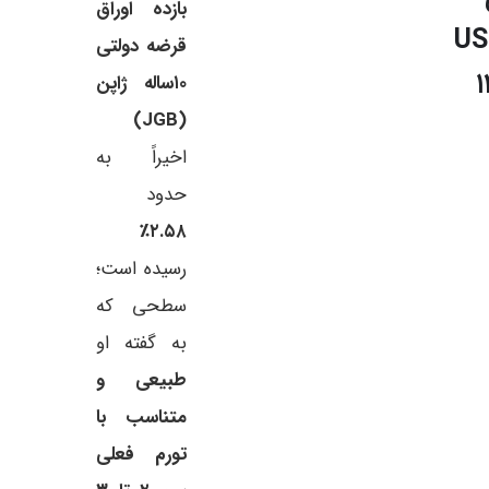
بازده اوراق
US
قرضه دولتی
۱۲
۱۰‌ساله ژاپن
(JGB)
اخیراً به
حدود
۲.۵۸٪
رسیده است؛
سطحی که
به گفته او
طبیعی و
متناسب با
تورم فعلی