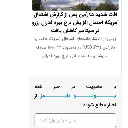
افت شدید دلار/ین پس از گزارش اشتغال
تغییرات اش
آمریکا؛ احتمال افزایش نرخ بهره فدرال رزرو
در سپتامبر کاهش یافت
پیش از انتشار داده‌های اشتغال آمریکا، جفت‌ارز
……….. 17.8 هزار نفر قبلی ………………. 18.2
دلار/ین (USDJPY) در محدوده ۱۵۸.۳۳ معامله
می‌شد و معاملات آتی نرخ بهره فدرال
با عضویت در خبر نامه
یـــــــــوتــــــــو تایــــــــــمز
از
اخبار مطلع شوید.