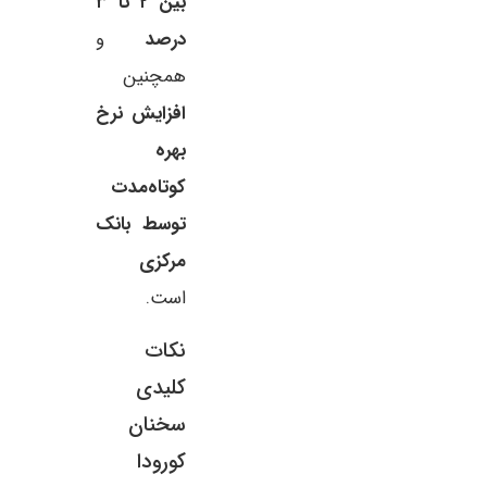
بین ۲ تا ۳
درصد
و
همچنین
افزایش نرخ
بهره
کوتاه‌مدت
توسط بانک
مرکزی
است.
نکات
کلیدی
سخنان
کورودا