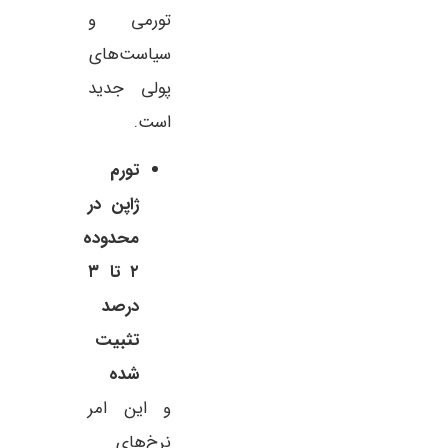
تورمی و
سیاست‌های
پولی جدید
است.
تورم
ژاپن در
محدوده
۲ تا ۳
درصد
تثبیت
شده
و این امر
نرخ‌های