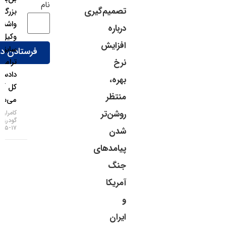
نام
تصمیم‌گیری
بزرگ
واشنگتن؛
درباره
وکیل
افزایش
سابق
ترامپ
نرخ
دادستان
بهره،
کل آمریکا
منتظر
می‌شود!
روشن‌تر
کامران
گودرزی
۱۷-۰۵-۱۴۰۵
شدن
پیامدهای
جنگ
آمریکا
و
ایران