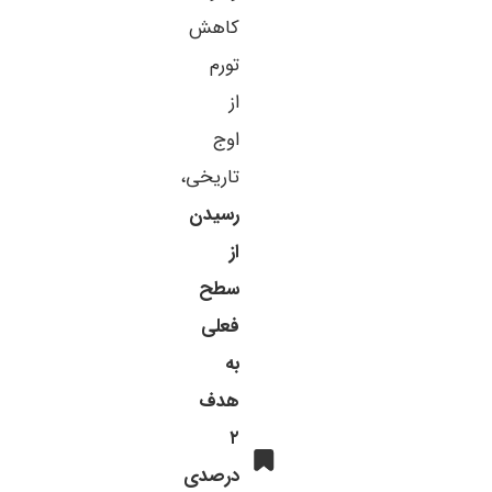
کاهش
تورم
از
اوج
تاریخی،
رسیدن
از
سطح
فعلی
به
هدف
۲
درصدی