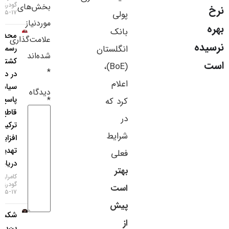
گودرزی
بخش‌های
سایر لینک‌ها
۱۷-۰۵-۱۴۰۵
پولی
موردنیاز
بانک
محدودیت
پنل کاربری
علامت‌گذاری
رسمی
انگلستان
شده‌اند
کشتی‌رانی
(BoE)،
*
در دریای
اعلام
سیاه؛
دیدگاه
پاسخ
*
کرد که
قاطع
در
ترکیه به
شرایط
افزایش
تهدیدات
فعلی
دریایی!
بهتر
کامران
گودرزی
است
۱۷-۰۵-۱۴۰۵
پیش
شکست
از
بن‌بست