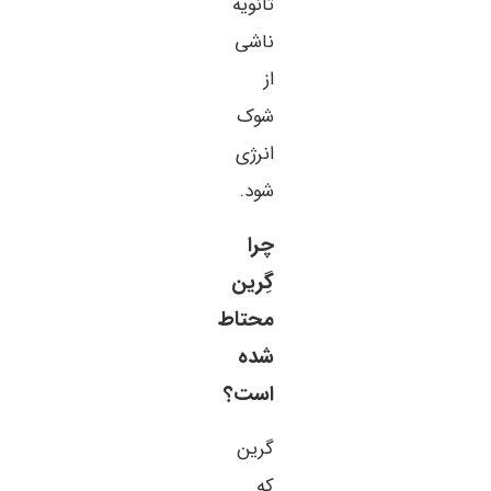
ثانویه
ناشی
از
شوک
انرژی
شود.
چرا
گِرین
محتاط
شده
است؟
گرین
که