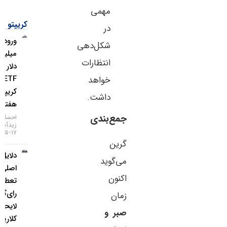
مهمی
کریپتو
در
ورود ۱.۱
شکل‌دهی
میلیارد
انتظارات
دلار به
ETFهای
خواهد
کریپتو در
داشت.
هفته اخیر
جمع‌بندی
احسان
زیدآبادی
۱۷-۰۵-۱۴۰۵
گرین
دلایل
می‌گوید
اصلی
اکنون
تعطیلی
رای‌گیری
زمان
لایحه
صبر و
کلاریتی