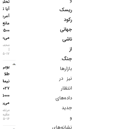
و
تحلیلگران؛
آیا تورم
ریسک
آمریکا
رکود
مانع فتح
جهانی
۴۵۰۰ دلار
می‌شود؟
ناشی
محمد زمانی
از
۱۷-۰۵-۱۴۰۵
جنگ
.
یو‌بی‌اس:
بازارها
طلا تا
نیز در
نیمهٔ
انتظار
۲۰۲۷ به
۵۰۰۰ دلار
داده‌های
می‌رسد
جدید
مرتضی
عظیمی
و
۱۶-۰۵-۱۴۰۵
نشانه‌های