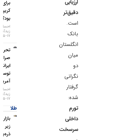
ارزیابی
برای بازار
کریپتو چه
دقیق‌تر
بود؟
است.
احسان
زیدآبادی
بانک
۱۷-۰۵-۱۴۰۵
انگلستان
تحریم دو
میان
صرافی
دو
ایرانی
توسط
نگرانی
آمریکا
گرفتار
احسان
زیدآبادی
شده:
۱۷-۰۵-۱۴۰۵
تورم
طلا
داخلی
بازار طلا
زیر
سرسخت
ذره‌بین