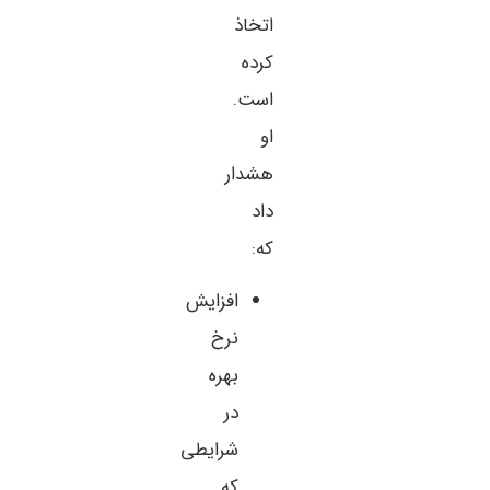
اتخاذ
کرده
است.
او
هشدار
داد
که:
افزایش
نرخ
بهره
در
شرایطی
که