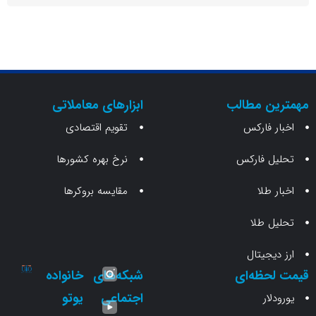
ن مطالب
ابزارهای معاملاتی
 فارکس
تقویم اقتصادی
 فارکس
نرخ بهره کشورها
طلا
مقایسه بروکرها
 طلا
جیتال
حظه‌ای
شبکه‌های
خانواده
اجتماعی
یوتو
ار