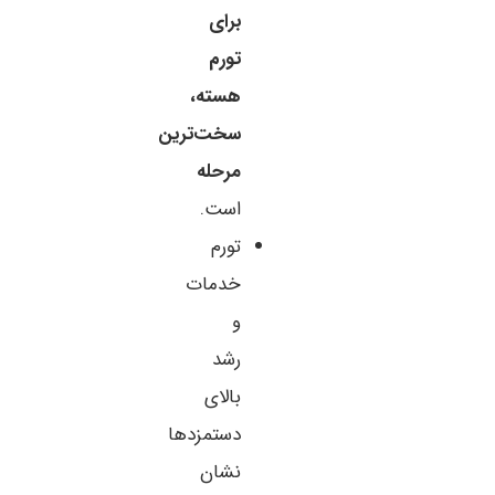
برای
تورم
هسته،
سخت‌ترین
مرحله
است.
تورم
خدمات
و
رشد
بالای
دستمزدها
نشان