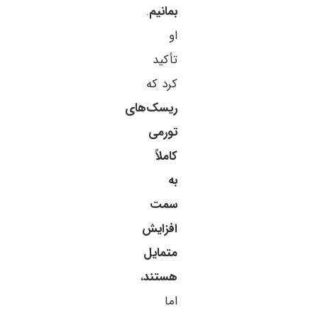
بمانیم
.
او
تأکید
کرد که
ریسک‌های
تورمی
کاملاً
به
سمت
افزایش
متمایل
هستند
،
اما