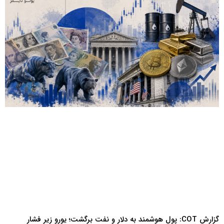
گزارش COT: پول هوشمند به دلار و نفت برگشت؛ یورو زیر فشار