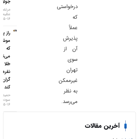
جولای
درخواستی
مرتضی
عظیمی
که
۱۶-۰۵-۱۴۰۵
عملاً
راز پنهان
پذیرش
موشک‌ها
که
آن از
می‌تواند
سوی
طلا و
تهران
نقره را
گران‌تر
غیرممکن
کند
به نظر
حمید
سودمند
می‌رسد.
۱۶-۰۵-۱۴۰۵
خرین مقالات