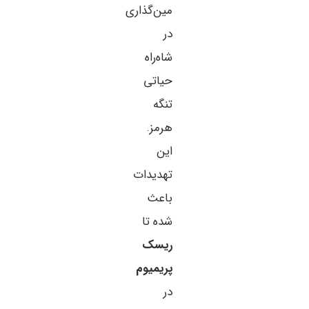
مین‌گذاری
در
شاه‌راه
حیاتی
تنگه
هرمز.
این
تهدیدات
باعث
شده تا
ریسک
پریمیوم
در