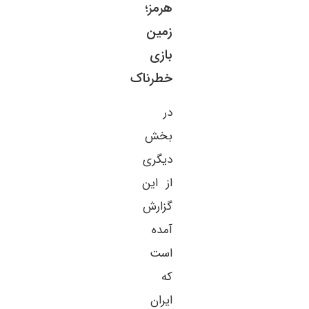
هرمز؛
زمین
بازی
خطرناک
در
بخش
دیگری
از این
گزارش
آمده
است
که
ایران