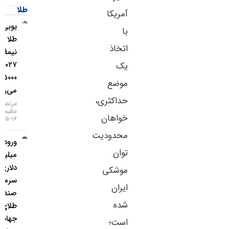
طلا
آمریکا
یو‌بی‌اس:
با
طلا تا
اتخاذ
نیمهٔ
۲۰۲۷ به
یک
۵۰۰۰ دلار
موضع
می‌رسد
حداکثری،
مرتضی
عظیمی
خواهان
۱۶-۰۵-۱۴۰۵
محدودیت
ورود ۳
توان
میلیارد
دلاری
موشکی
سرمایه به
ایران
صندوق‌های
شده
طلای
جهانی در
است؛