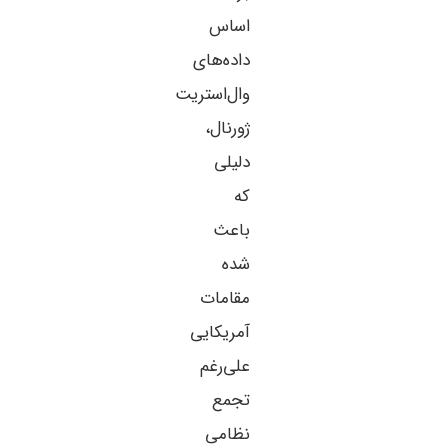
اساس
داده‌های
وال‌استریت
ژورنال،
دلیلی
که
باعث
شده
مقامات
آمریکایی
علی‌رغم
تجمع
نظامی