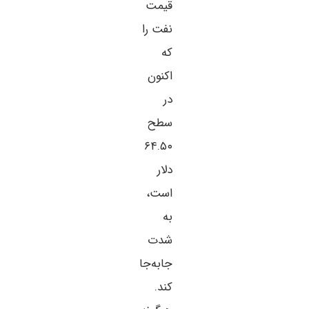
قیمت
نفت را
که
اکنون
در
سطح
۶۴.۵۰
دلار
است،
به
شدت
جابه‌جا
کند.