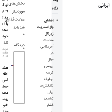
بخش‌های
توافق تا
سایر لینک‌ها
نگاه
موردنیاز
۱۹ اوت،
مذاکرات
پنل کاربری
علامت‌گذاری
افشای
با آمریکا
وال‌استریت
شده‌اند
محدود
ژورنال:
*
خواهد
مقامات
شد
دیدگاه
آمریکایی
*
مرتضی
در
عظیمی
۱۶-۰۵-۱۴۰۵
حال
بررسی
هشدار
گزینه
اطلاعات
توقیف
آمریکا:
نفتکش‌ها
حمله
برای
محدود
تشدید
روسیه به
فشار
ناتو ظرف
چند سال
بر