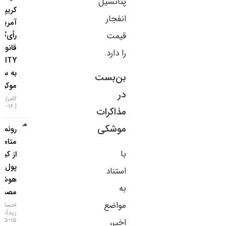
پتانسیل
کریپتویی
انفجار
آمریکا؛
رأی‌گیری
قیمت
قانون
را دارد.
CLARITY
به سپتامبر
بن‌بست
موکول شد!
در
کامران گودرزی
۱۶-۰۵-۱۴۰۵
مذاکرات
موشکی
رونمایی
متامسک
با
از کیف
پول
استناد
هوش
به
مصنوعی
مواضع
احسان
زیدآبادی
۱۵-۰۵-۱۴۰۵
اخیر،