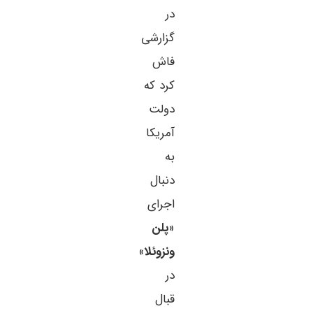
در
گزارشی
فاش
کرد که
دولت
آمریکا
به
دنبال
اجرای
«
پلن
ونزوئلا
»
در
قبال