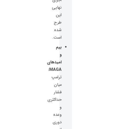
اجرای
نهایی
این
طرح
شده
است.
بیم
و
امیدهای
MAGA:
ترامپ
میان
فشار
حداکثری
و
وعده
دوری