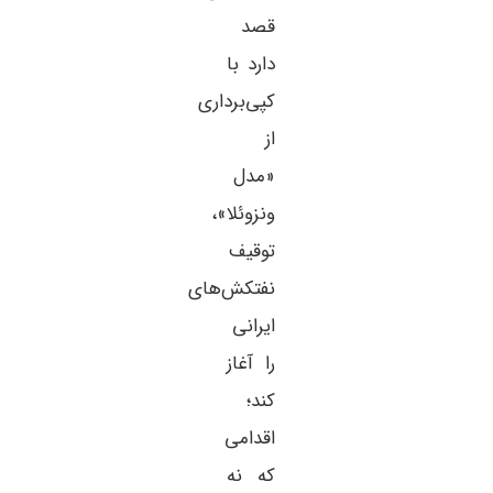
قصد
دارد با
کپی‌برداری
از
«مدل
ونزوئلا»،
توقیف
نفتکش‌های
ایرانی
را آغاز
کند؛
اقدامی
که نه