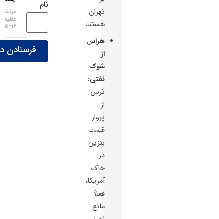
نام
تهران
مرتضی
عظیمی
هستند.
۱۶-۰۵-۱۴۰۵
هراس
از
شوک
نفتی:
ترس
از
پرواز
قیمت
بنزین
در
خاک
آمریکا،
فعلاً
مانع