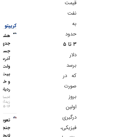
قیمت
نفت
به
کریپتو
حدود
هشدار
جدی؛
۳ تا ۵
جستجوی
دلار
آدرس
برسد
ولت
بیت‌کوین
که در
و خطر
صورت
ردیابی IP
بروز
احسان
زیدآبادی
اولین
۱۶-۰۵-۱۴۰۵
درگیری
تعویق در
فیزیکی،
جنجالی‌ترین
لایحه