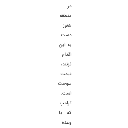
در
منطقه
هنوز
دست
به این
اقدام
نزنند،
قیمت
سوخت
است.
ترامپ
که با
وعده