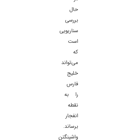
حال
بررسی
سناریویی
است
که
می‌تواند
خلیج
فارس
را به
نقطه
انفجار
برساند.
واشینگتن