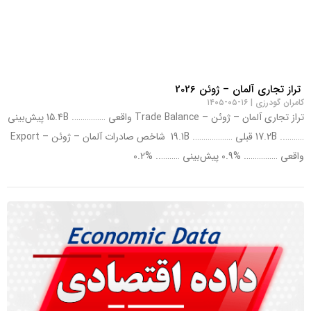
تراز تجاری آلمان – ژوئن 2026
کامران گودرزی
۱۶-۰۵-۱۴۰۵
تراز تجاری آلمان – ژوئن – Trade Balance واقعی ……………. 15.4B پیش‌بینی
……….. 17.2B قبلی ………………. 19.1B شاخص صادرات آلمان – ژوئن – Export
واقعی ……………. %0.9 پیش‌بینی ……….. %0.2