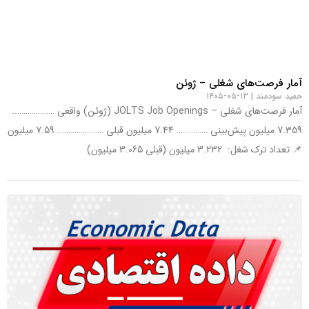
آمار فرصت‌های شغلی – ژوئن
حمید سودمند
۱۳-۰۵-۱۴۰۵
آمار فرصت‌های شغلی – JOLTS Job Openings (ژوئن) واقعی ………………..
7.359 میلیون پیش‌بینی …………… 7.44 میلیون قبلی …………………. 7.59 میلیون
📌 تعداد ترک شغل: 3.232 میلیون (قبلی 3.065 میلیون)