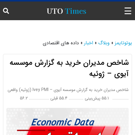
☰
اخبار
یوتوتایمز
»
وبلاگ
»
اخبار
»
داده های اقتصادی
تحلیل
شاخص مدیران خرید به گزارش موسسه
تحلیل تکنیکال
آیوی – ژوئیه
ارز دیجیتال
شاخص مدیران خرید به گزارش موسسه آیوی – Ivey PMI (ژوئیه) واقعی
حرکات بازار
……………… 55.1 پیش‌بینی ……………. 55.4 قبلی …………………. 56.2
تقویم اقتصادی فارکس
ترمینال خبری