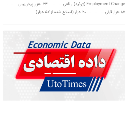
Employment Change (ژوئیه) واقعی …………… 23- هزار پیش‌بینی ………..
85 هزار قبلی ………………. 20 هزار (اصلاح شده از 57 هزار)