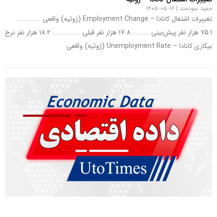
حمید سودمند
۱۶-۰۵-۱۴۰۵
تغییرات اشتغال کانادا – Employment Change (ژوئیه) واقعی …………….
75.1 هزار نفر پیش‌بینی ……….. 17.8 هزار نفر قبلی ………………. 18.2 هزار نفر نرخ
بیکاری کانادا – Unemployment Rate (ژوئیه) واقعی