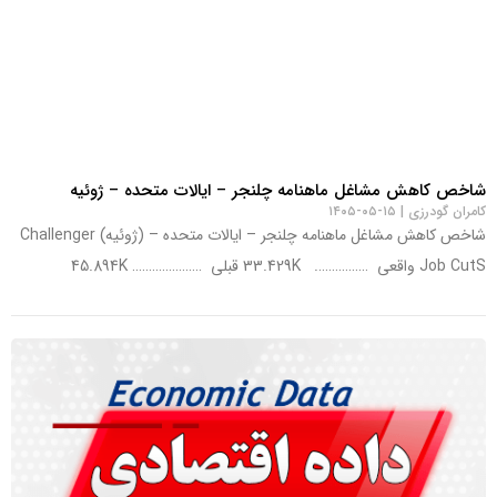
شاخص کاهش مشاغل ماهنامه چلنجر – ایالات متحده – ژوئیه
کامران گودرزی
۱۵-۰۵-۱۴۰۵
شاخص کاهش مشاغل ماهنامه چلنجر – ایالات متحده – (ژوئیه) Challenger
Job CutS واقعی ……………. 33.429K قبلی ………………… 45.894K