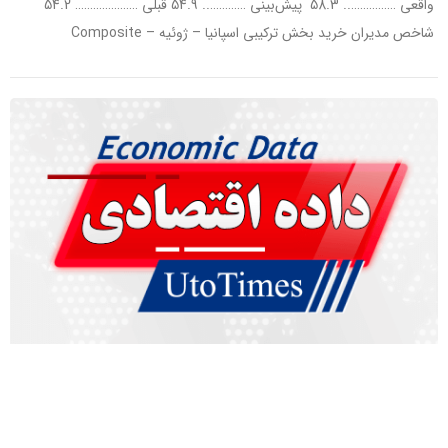
واقعی …………….. ‌58.3 پیش‌بینی ………….. 54.9 قبلی ………………… 54.2
شاخص مدیران خرید بخش ترکیبی اسپانیا – ژوئیه – Composite