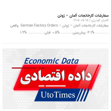
سفارشات کارخانجات آلمان – ژوئن
کامران گودرزی
۱۵-۰۵-۱۴۰۵
سفارشات کارخانجات آلمان – ژوئن – German Factory Orders واقعی
…………….. %3.1 پیش‌بینی ………….. %0.5 قبلی ………………… %1.9