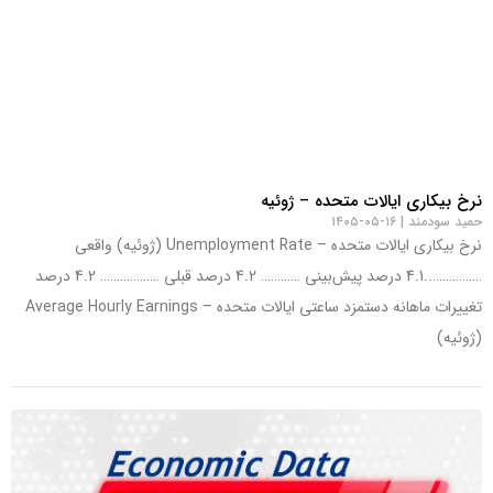
نرخ بیکاری ایالات متحده – ژوئیه
حمید سودمند
۱۶-۰۵-۱۴۰۵
نرخ بیکاری ایالات متحده – Unemployment Rate (ژوئیه) واقعی
……………..4.1 درصد پیش‌بینی ………… 4.2 درصد قبلی ……………… 4.2 درصد
تغییرات ماهانه دستمزد ساعتی ایالات متحده – Average Hourly Earnings
(ژوئیه)