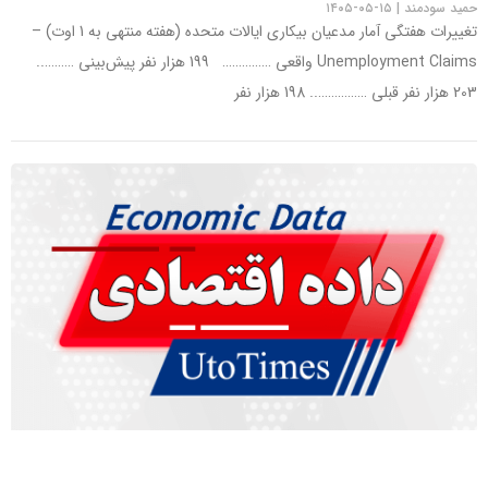
حمید سودمند
۱۵-۰۵-۱۴۰۵
تغییرات هفتگی آمار مدعیان بیکاری ایالات متحده (هفته منتهی به 1 اوت) –
Unemployment Claims واقعی …………… 199 هزار نفر پیش‌بینی ………..
203 هزار نفر قبلی …………….. 198 هزار نفر