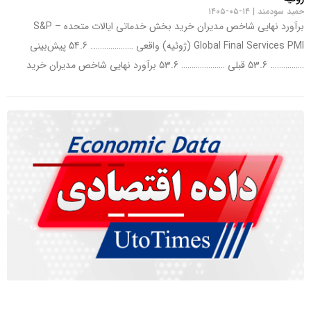
حمید سودمند
۱۴-۰۵-۱۴۰۵
برآورد نهایی شاخص مدیران خرید بخش خدماتی ایالات متحده – S&P
Global Final Services PMI (ژوئیه) واقعی ……………….. 54.6 پیش‌بینی
……………. 53.6 قبلی ………………… 53.6 برآورد نهایی شاخص مدیران خرید