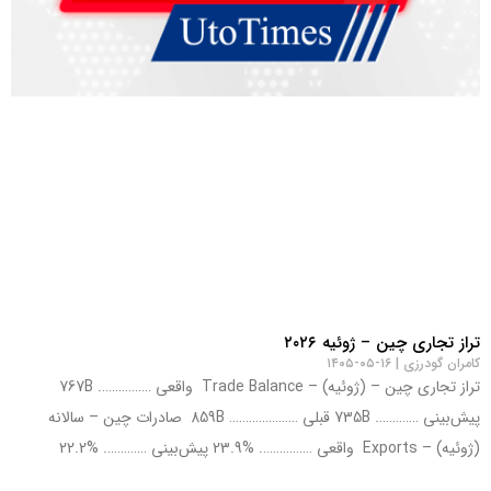
تراز تجاری چین – ژوئیه ۲۰۲۶
کامران گودرزی
۱۶-۰۵-۱۴۰۵
تراز تجاری چین – (ژوئیه) – Trade Balance واقعی ……………. 767B
پیش‌بینی …………. 735B قبلی ………………… 859B صادرات چین – سالانه
(ژوئیه) – Exports واقعی ……………. %23.9 پیش‌بینی …………. %22.2