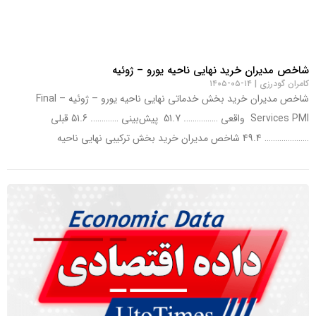
شاخص مدیران خرید نهایی ناحیه یورو – ژوئیه
کامران گودرزی
۱۴-۰۵-۱۴۰۵
شاخص مدیران خرید بخش خدماتی نهایی ناحیه یورو – ژوئیه – Final
Services PMI واقعی ……………. 51.7 پیش‌بینی …………. 51.6 قبلی
………………… 49.4 شاخص مدیران خرید بخش ترکیبی نهایی ناحیه