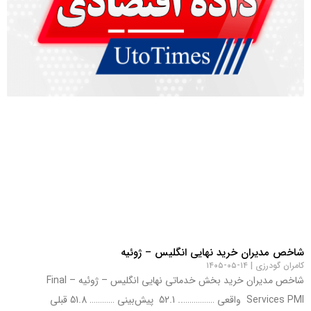
شاخص مدیران خرید نهایی انگلیس – ژوئيه
کامران گودرزی
۱۴-۰۵-۱۴۰۵
شاخص مدیران خرید بخش خدماتی نهایی انگلیس – ژوئيه – Final
Services PMI واقعی …………….. 52.1 پیش‌بینی ………… 51.8 قبلی