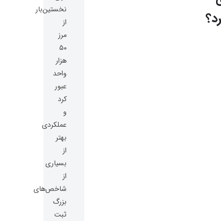
نخستین‌بار
رد؟
از
مرز
۵۰
هزار
واحد
عبور
کرد
و
عملکردی
بهتر
از
بسیاری
از
شاخص‌های
بزرگ
ثبت