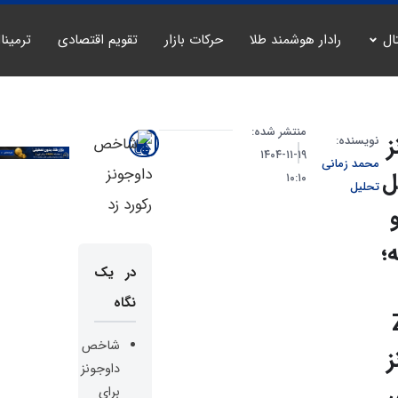
ال
رادار هوشمند طلا
حرکات بازار
تقویم اقتصادی
ترمینا
منتشر شده:
ز
نویسنده:
۱۹-۱۱-۱۴۰۴
محمد زمانی
ل
۱۰:۱۰
تحلیل
؛
در یک
نگاه
 Z
شاخص
ز
داوجونز
برای