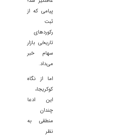
غافلگیر شد؛
پیامی که از
ثبت
رکوردهای
تاریخی بازار
سهام خبر
می‌داد.
اما از نگاه
کوکریجا،
این ادعا
چندان
منطقی به
نظر