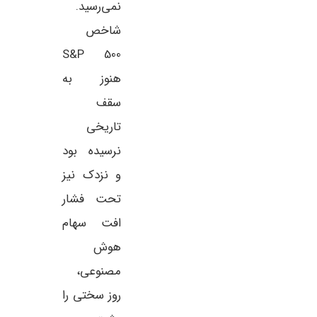
نمی‌رسید.
شاخص
S&P 500
هنوز به
سقف
تاریخی
نرسیده بود
و نزدک نیز
تحت فشار
افت سهام
هوش
مصنوعی،
روز سختی را