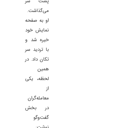
پشت سر
می‌گذاشت.
او به صفحه
نمایش خود
خیره شد و
با تردید سر
تکان داد. در
همین
لحظه، یکی
از
معامله‌گران
در بخش
گفت‌وگو
نوشت: