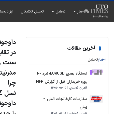
اخبار
تحلیل
تحلیل تکنیکال
ارز دیجیت
داوجون
آخرین مقالات
در تقاب
اخبار
تحلیل
سنت و
مدرنیته
ایستگاه بعدی EURUSD؛ نبرد ۱۰۰
چرا
روزه خریداران قبل از گزارش NFP
کامران گودرزی
۱۵-۰۵-۱۴۰۵
نسل
سفارشات کارخانجات آلمان –
داوجون
ژوئن
را جدی
کامران گودرزی
۱۵-۰۵-۱۴۰۵