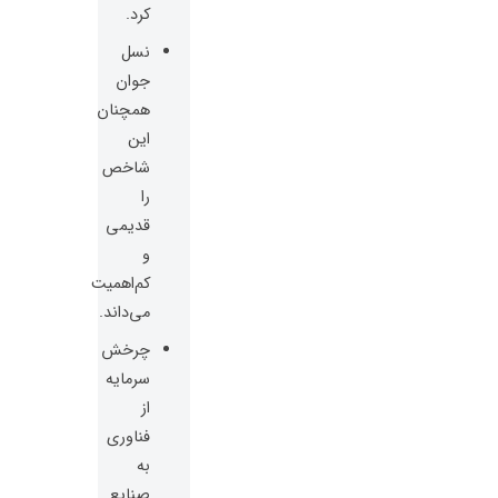
کرد.
نسل
جوان
همچنان
این
شاخص
را
قدیمی
و
کم‌اهمیت
می‌داند.
چرخش
سرمایه
از
فناوری
به
صنایع