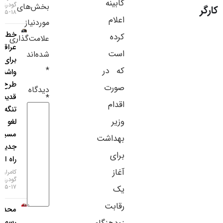
کابینه
گودرزی
بخش‌های
سایر لینک‌ها
۱۸-۰۵-۱۴۰۵
اعلام
موردنیاز
خط‌ونشان
پنل کاربری
کرده
علامت‌گذاری
عراقچی
است
شده‌اند
برای
*
که در
واشنگتن؛
طرح
صورت
دیدگاه
قدیمی
*
اقدام
تنگه هرمز
وزیر
لغو شد،
مسیر
بهداشت
جدید در
برای
راه است!
آغاز
کامران
گودرزی
۱۷-۰۵-۱۴۰۵
یک
رقابت
محدودیت
رسمی