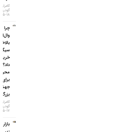
کامران
گودرزی
۱۸-۰۵-۱۴۰۵
چرا غول
وال‌استریت
بالاخره
سیگنال
خرید طلا
داد؟ / ۵
محرک
برای یک
جهش
بزرگ
کامران
گودرزی
۱۷-۰۵-۱۴۰۵
بازار طلا
زیر