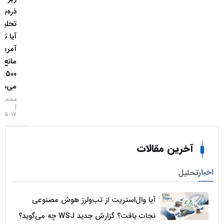
ذره‌بین
تحلیلگران؛
آیا تورم
آمریکا
مانع فتح
۴۵۰۰ دلار
می‌شود؟
محمد زمانی
۱۷-۰۵-۱۴۰۵
خرین مقالات
لیل
آیا وال‌استریت از تب‌ولرز هوش مصنوعی
نجات یافت؟ گزارش جدید WSJ چه می‌گوید؟