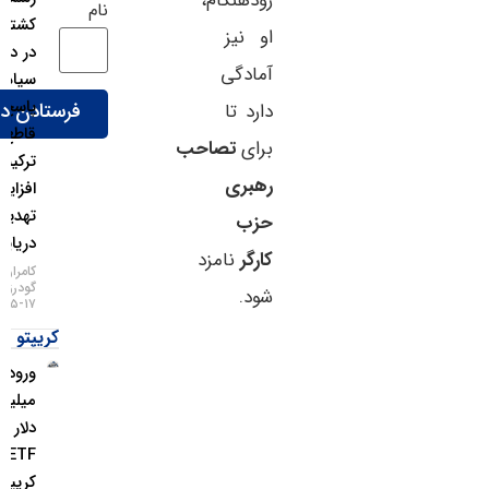
زودهنگام،
نام
کشتی‌رانی
او نیز
در دریای
آمادگی
سیاه؛
پاسخ
دارد تا
قاطع
برای
تصاحب
ترکیه به
رهبری
افزایش
تهدیدات
حزب
دریایی!
کارگر
نامزد
کامران
گودرزی
شود.
۱۷-۰۵-۱۴۰۵
کریپتو
ورود ۱.۱
میلیارد
دلار به
ETFهای
کریپتو در