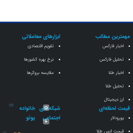
ن مطالب
ابزارهای معاملاتی
 فارکس
تقویم اقتصادی
 فارکس
نرخ بهره کشورها
طلا
مقایسه بروکرها
 طلا
جیتال
حظه‌ای
شبکه‌های
خانواده
اجتماعی
یوتو
ار
انس طلا