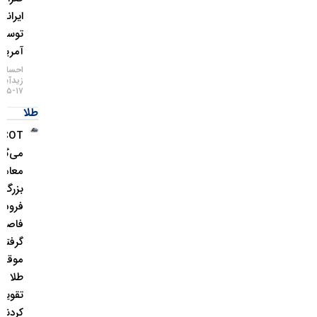
ایرانی
توسط
آمریکا
احسان
زیدآبادی
۱۷-۰۵-۱۴۰۵
طلا
COT چه
می‌گوید؟
معامله‌گران
بزرگ از
فروش ین
فاصله
گرفتند و
موقعیت
طلا را
تقویت
کردند