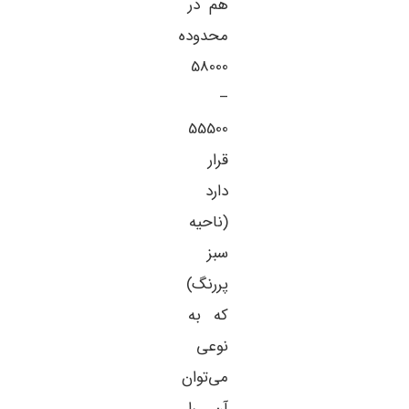
هم در
محدوده
58000
–
55500
قرار
دارد
(ناحیه
سبز
پررنگ)
که به
نوعی
می‌توان
آن را