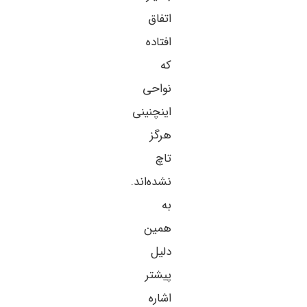
اتفاق
افتاده
که
نواحی
اینچنینی
هرگز
تاچ
نشده‌اند.
به
همین
دلیل
پیشتر
اشاره