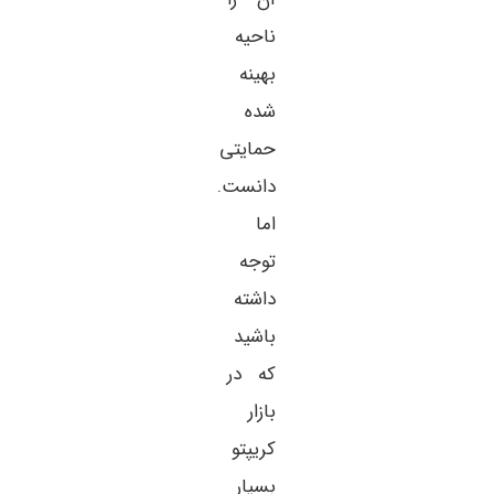
ناحیه
بهینه
شده
حمایتی
دانست.
اما
توجه
داشته
باشید
که در
بازار
کریپتو
بسیار