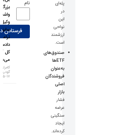
نام
پله‌ای
بزرگ
در
واشنگتن؛
این
وکیل
نواحی
سابق
ارزشمند
ترامپ
است.
دادستان
کل آمریکا
صندوق‌های
می‌شود!
ETFها
کامران
به‌عنوان
گودرزی
فروشندگان
۱۷-۰۵-۱۴۰۵
اصلی
بازار
فشار
عرضه
سنگینی
ایجاد
کرده‌اند.