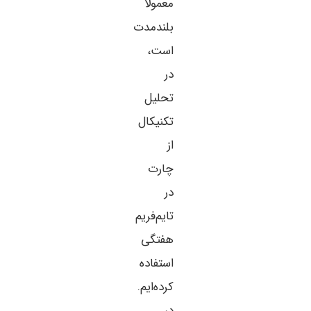
معمولا
بلند‌مدت
است،
در
تحلیل
تکنیکال
از
چارت
در
تایم‌فریم
هفتگی
استفاده
کرده‌ایم.
در