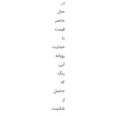
در
حال
حاضر
قیمت
با
حمایت
روزانه
آبی
رنگ
که
حاصل
از
شکست