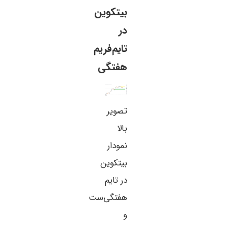
بیتکوین
در
تایم‌فریم
هفتگی
تصویر
بالا
نمودار
بیتکوین
در تایم
هفتگی‌ست
و