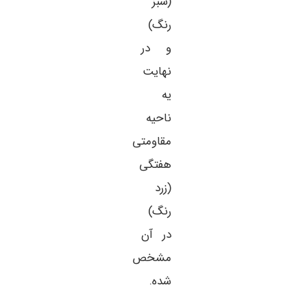
(سبز
رنگ)
و در
نهایت
یه
ناحیه
مقاومتی
هفتگی
(زرد
رنگ)
در آن
مشخص
شده.