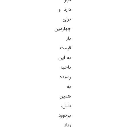
دارد و
برای
چهارمین
بار
قیمت
به این
ناحیه
رسیده.
به
همین
دلیل،
برخورد
زیاد