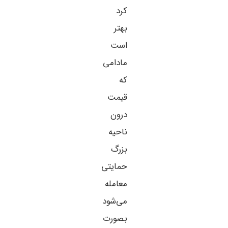
کرد
بهتر
است
مادامی
که
قیمت
درون
ناحیه
بزرگ
حمایتی
معامله
می‌شود
بصورت