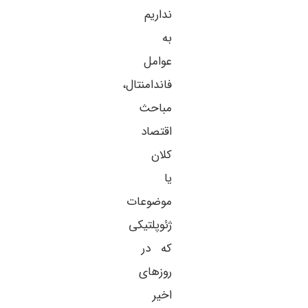
نداریم
به
عوامل
فاندامنتال،
مباحث
اقتصاد
کلان
یا
موضوعات
ژئوپلتیکی
که در
روزهای
اخیر