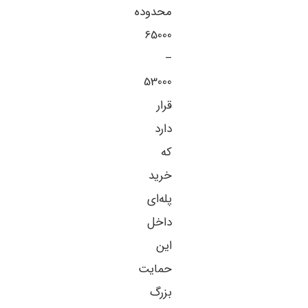
محدوده
65000
–
53000
قرار
دارد
که
خرید
پله‌ای
داخل
این
حمایت
بزرگ