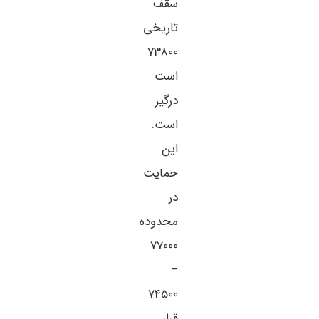
سقف
تاریخی
73800
است
درگیر
است.
این
حمایت
در
محدوده
77000
–
74500
قرار