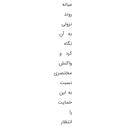
میانه
روند
نزولی
به آن
نگاه
کرد و
واکنش
مختصری
نسبت
به این
حمایت
را
انتظار