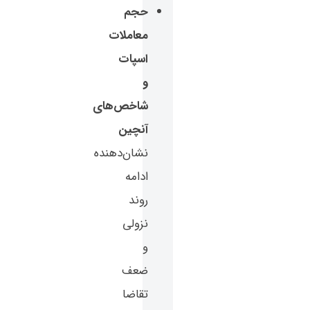
حجم
معاملات
اسپات
و
شاخص‌های
آنچین
نشان‌دهنده
ادامه
روند
نزولی
و
ضعف
تقاضا