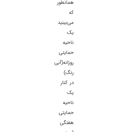
همانطور
که
می‌بینید
یک
ناحیه
حمایتی
روزانه(آبی
رنگ)
در کنار
یک
ناحیه
حمایتی
هفتگی