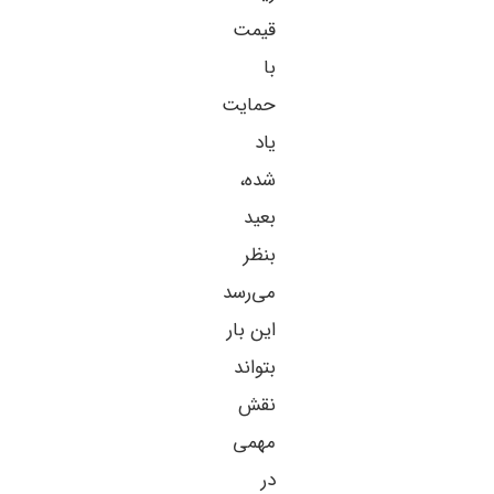
قیمت
با
حمایت
یاد
شده،
بعید
بنظر
می‌رسد
این بار
بتواند
نقش
مهمی
در