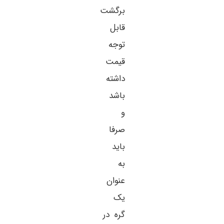
برگشت
قابل
توجه
قیمت
داشته
باشد
و
صرفا
باید
به
عنوان
یک
گره در