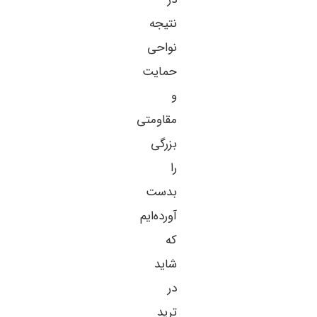
نتیجه
نواحی
حمایت
و
مقاومتی
بزرگی
را
بدست
آورده‌ایم
که
شاید
در
ترید