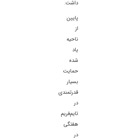
داشت.
پایین
از
ناحیه
یاد
شده
حمایت
بسیار
قدرتمندی
در
تایم‌فریم
هفتگی
در