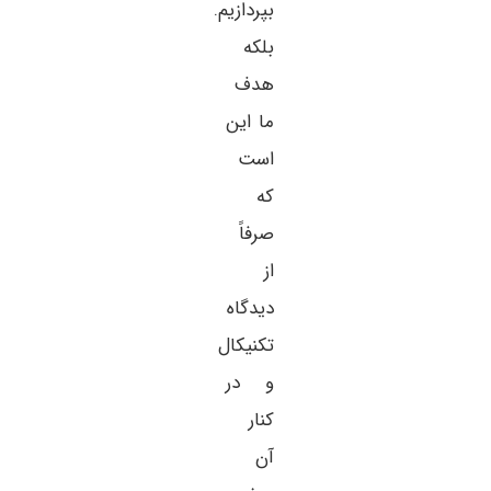
بپردازیم.
بلکه
هدف
ما این
است
که
صرفاً
از
دیدگاه
تکنیکال
و در
کنار
آن