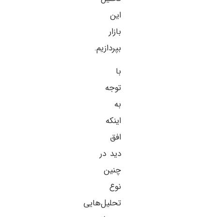
این
بازار
بپردازیم.
با
توجه
به
اینکه
افق
دید در
چنین
نوع
تحلیل‌هایی