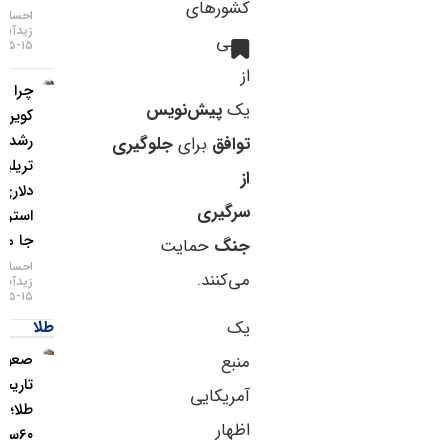
کشورهای
احسان
زیدآبادی
عربی
۱۵-۰۵-۱۴۰۵
از
چرا بیت
یک
پیش‌نویس
کوین از
رشد ۲
توافق
برای
جلوگیری
تریلیون
از
دلاری وال
سرگیری
استریت
جا ماند؟
جنگ
حمایت
احسان
می‌کنند.
زیدآبادی
۱۵-۰۵-۱۴۰۵
طلا
یک
صعود
منبع
تاریخی
آمریکایی
طلا؛ گزارش
اظهار
۶۰سالهٔ