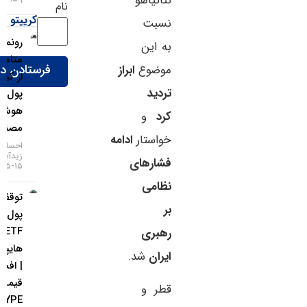
نتانیاهو
نام
کریپتو
نسبت
رونمایی
به این
متامسک
موضوع
ابراز
از کیف
تردید
پول
هوش
کرد
و
مصنوعی
خواستار
ادامه
احسان
زیدآبادی
فشارهای
۱۵-۰۵-۱۴۰۵
نظامی
توقف ورود
بر
پول به
ETFهای
رهبری
هایپرلیکوئید
ایران
شد.
| افت
قیمت
قطر و
HYPE