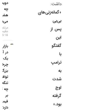
دویچه‌بانک
داشت:
چه
«
گمانه‌زنی‌های
هشداری
بی‌بی
می‌دهد؟
مرتضی
پس از
عظیمی
۱۵-۰۵-۱۴۰۵
این
گفتگو
بازار طلا
در آستانه
با
یک
ترامپ
چرخش
به
بزرگ؛
توافق
شدت
تنگه هرمز
اوج
چه تاثیری
بر
گرفته
قیمت‌ها
بود.
»
دارد؟