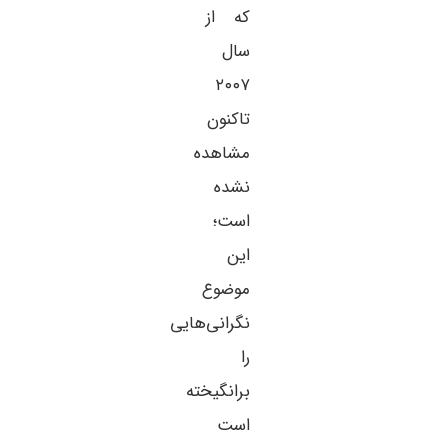
که از
سال
۲۰۰۷
تاکنون
مشاهده
نشده
است؛
این
موضوع
نگرانی‌هایی
را
برانگیخته
است