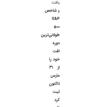
یافت
و
شاخص
S&P
500
طولانی‌ترین
دوره
افت
خود را
از ۳۱
مارس
تاکنون
ثبت
کرد
.