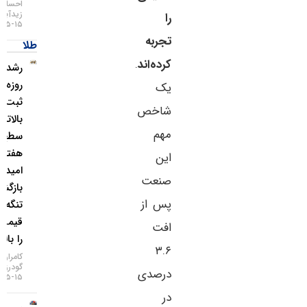
احسان
زیدآبادی
را
۱۵-۰۵-۱۴۰۵
تجربه
طلا
کرده‌اند
.
رشد ۴
روزه طلا و
یک
ثبت
شاخص
بالاترین
مهم
سطح ۷
هفته‌ای؛
این
امید به
صنعت
بازگشایی
پس از
تنگه هرمز
قیمت‌ها
افت
را بالا برد!
۳.۶
کامران
گودرزی
درصدی
۱۵-۰۵-۱۴۰۵
در