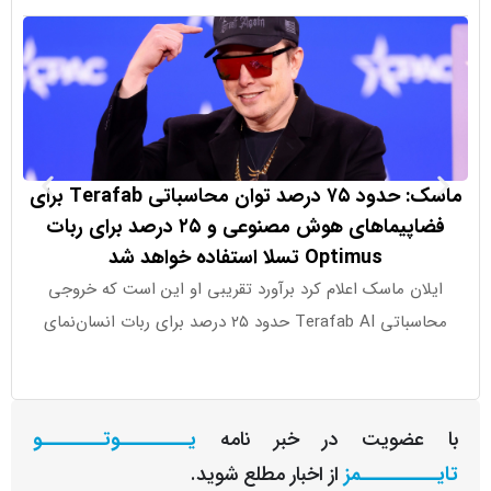
ماسک: حدود ۷۵ درصد توان محاسباتی Terafab برای
وزارت خزا
فضاپیماهای هوش مصنوعی و ۲۵ درصد برای ربات
روسیه در 
Optimus تسلا استفاده خواهد شد
ان ماسک اعلام کرد برآورد تقریبی او این است که خروجی
وزارت خزانه‌د
T حدود ۲۵ درصد برای ربات انسان‌نمای
اهداف
عضویت در خبر نامه
یـــــــــوتــــــــو
ــــــــمز
از اخبار مطلع شوید.