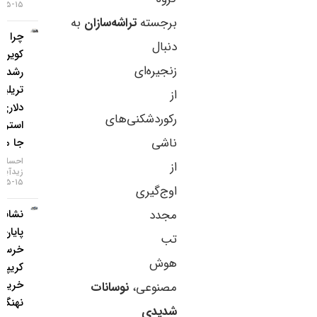
۱۵-۰۵-۱۴۰۵
برجسته
تراشه‌سازان
به
چرا بیت
دنبال
کوین از
زنجیره‌ای
رشد ۲
تریلیون
از
دلاری وال
رکوردشکنی‌های
استریت
ناشی
جا ماند؟
احسان
از
زیدآبادی
۱۵-۰۵-۱۴۰۵
اوج‌گیری
مجدد
نشانه‌های
پایان بازار
تب
خرسی
هوش
کریپتو با
خرید
مصنوعی،
نوسانات
نهنگ‌ها
شدیدی