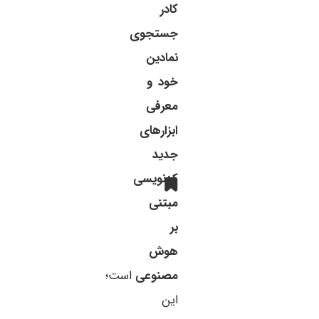
کادر
جستجوی
نمادین
خود و
معرفی
ابزارهای
جدید
کدنویسی
مبتنی
بر
هوش
مصنوعی
است؛
این