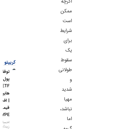
اگرچه
ممکن
است
شرایط
برای
یک
سقوط
کریپتو
طولانی
توقف ورود
پول به
و
ETFهای
شدید
هایپرلیکوئید
مهیا
| افت
قیمت
نباشد،
HYPE
اما
احسان
زیدآبادی
گروه