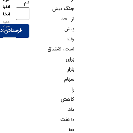
نام
انقباضی‌تر
جنگ
بیش
اتخاذ کند
از حد
حمید
سودمند
پیش
۱۵-۰۵-۱۴۰۵
رفته
است،
اشتیاق
برای
بازار
سهام
را
کاهش
داد
.
با
نفت
۱۰۰