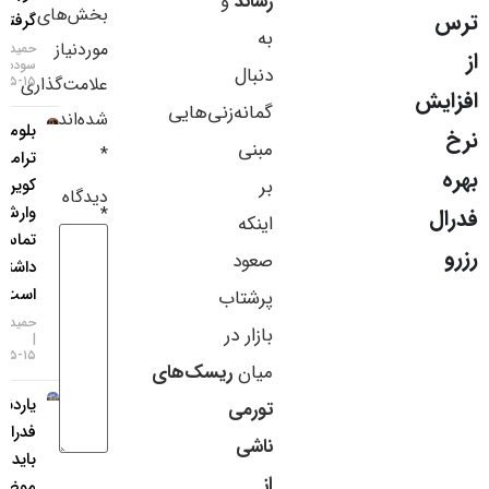
رساند
و
بخش‌های
گرفتند
سایر لینک‌ها
به
موردنیاز
حمید
سودمند
دنبال
پنل کاربری
۱۵-۰۵-۱۴۰۵
علامت‌گذاری
گمانه‌زنی‌هایی
شده‌اند
بلومبرگ:
مبنی
*
ترامپ با
بر
کوین
دیدگاه
وارش
*
اینکه
تماس‌هایی
صعود
داشته
است
پرشتاب
حمید سودمند
بازار در
۱۵-۰۵-۱۴۰۵
میان
ریسک‌های
یاردنی:
تورمی
فدرال رزرو
ناشی
باید
از
موضعی