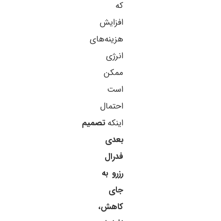
که
افزایش
هزینه‌های
انرژی
ممکن
است
احتمال
اینکه
تصمیم
بعدی
فدرال
رزرو به
جای
کاهش،