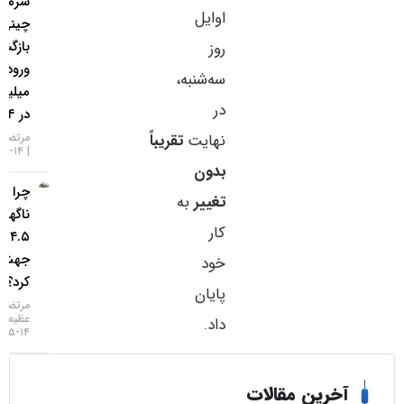
سرمایه‌گذاران
اوایل
چینی به طلا
بازگشتند؛
روز
ورود ۱.۲
سه‌شنبه،
میلیارد دلار
در
در ۱۴ روز
نهایت
تقریباً
مرتضی عظیمی
۱۴-۰۵-۱۴۰۵
بدون
چرا طلا
تغییر
به
ناگهان
کار
۴.۵ درصد
جهش
خود
کرد؟
پایان
مرتضی
عظیمی
داد.
۱۴-۰۵-۱۴۰۵
خرین مقالات