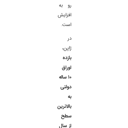
رو به
افزایش
است.
در
ژاپن،
بازده
اوراق
۱۰ ساله
دولتی
به
بالاترین
سطح
از سال