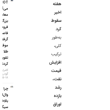
COT چه
هفته
می‌گوید؟
اخیر
معامله‌گران
سقوط
بزرگ از
فروش ین
کرد
.
فاصله
به‌طور
گرفتند و
کلی،
موقعیت
طلا را
ترکیب
تقویت
افزایش
کردند
قیمت
کامران
گودرزی
۱۸-۰۵-۱۴۰۵
نفت،
رشد
چرا غول
وال‌استریت
بازده
بالاخره
اوراق
سیگنال