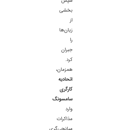
سپس
بخشی
از
زیان‌ها
را
جبران
کرد.
همزمان،
اتحادیه
کارگری
سامسونگ
وارد
مذاکرات
میانجی‌گری