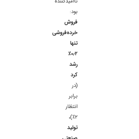
ناامیدکننده
بود:
فروش
خرده‌فروشی
تنها
۰٫۲٪
رشد
کرد
(در
برابر
انتظار
۲٪)،
تولید
صنعتی