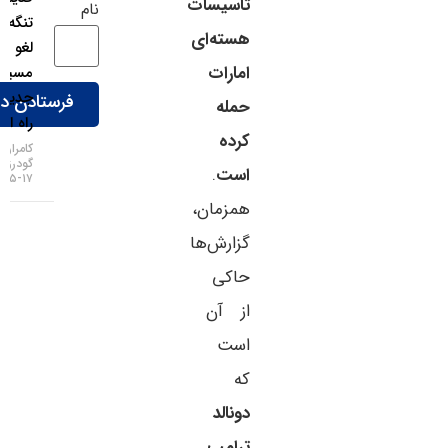
تأسیسات
نام
تنگه هرمز
هسته‌ای
لغو شد،
امارات
مسیر
جدید در
حمله
راه است!
کرده
کامران
گودرزی
است
.
۱۷-۰۵-۱۴۰۵
همزمان،
گزارش‌ها
حاکی
از آن
است
که
دونالد
ترامپ