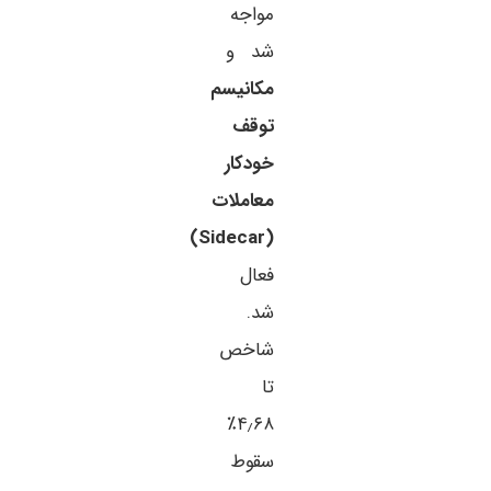
مواجه
شد و
مکانیسم
توقف
خودکار
معاملات
(Sidecar)
فعال
شد.
شاخص
تا
۴٫۶۸٪
سقوط