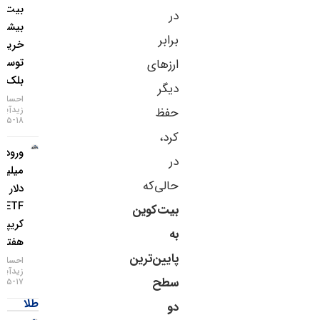
بیت‌کوین؛
در
بیشترین
برابر
خرید
توسط
ارزهای
بلک‌راک
دیگر
احسان
زیدآبادی
حفظ
۱۸-۰۵-۱۴۰۵
کرد،
ورود ۱.۱
در
میلیارد
حالی‌که
دلار به
ETFهای
بیت‌کوین
کریپتو در
به
هفته اخیر
پایین‌ترین
احسان
زیدآبادی
سطح
۱۷-۰۵-۱۴۰۵
طلا
دو