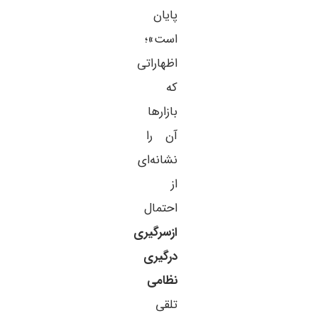
پایان
است»؛
اظهاراتی
که
بازارها
آن را
نشانه‌ای
از
احتمال
ازسرگیری
درگیری
نظامی
تلقی