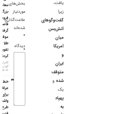
یافت،
بخش‌های
معامله‌گران
سایر لینک‌ها
زیرا
موردنیاز
بزرگ از
فروش ین
پنل کاربری
علامت‌گذاری
گفت‌وگوهای
فاصله
شده‌اند
آتش‌بس
گرفتند و
*
موقعیت
میان
طلا را
دیدگاه
آمریکا
تقویت
*
و
کردند
کامران
ایران
گودرزی
۱۸-۰۵-۱۴۰۵
متوقف
شده
و
خط‌ونشان
عراقچی
یک
برای
پهپاد
واشنگتن؛
به
طرح
قدیمی