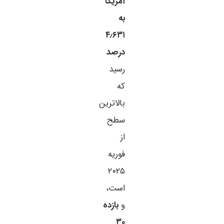
آمریکا
به
۴٫۶۳۱
درصد
رسید
که
بالاترین
سطح
از
فوریه
۲۰۲۵
است،
و
بازده
۳۰