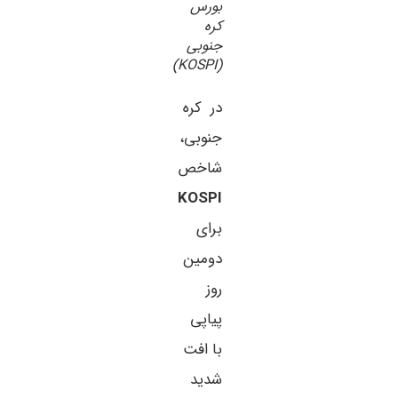
بورس
کره
جنوبی
(KOSPI)
در کره
جنوبی،
شاخص
KOSPI
برای
دومین
روز
پیاپی
با افت
شدید