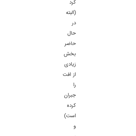
کرد
(البته
در
حال
حاضر
بخش
زیادی
از افت
را
جبران
کرده
است)
و