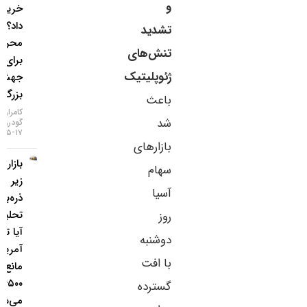
و
خرید طلا
داد؟ / ۵
تشدید
محرک
تنش‌های
برای یک
ژئوپلیتیک
جهش
بزرگ
باعث
کامران
شد
گودرزی
۱۷-۰۵-۱۴۰۵
بازارهای
بازار طلا
سهام
زیر
آسیا
ذره‌بین
تحلیلگران؛
روز
آیا تورم
دوشنبه
آمریکا
با افت
مانع فتح
۴۵۰۰ دلار
گسترده
می‌شود؟