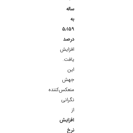
ساله
به
۵٫۱۵۹
درصد
افزایش
یافت.
این
جهش
منعکس‌کننده
نگرانی
از
افزایش
نرخ