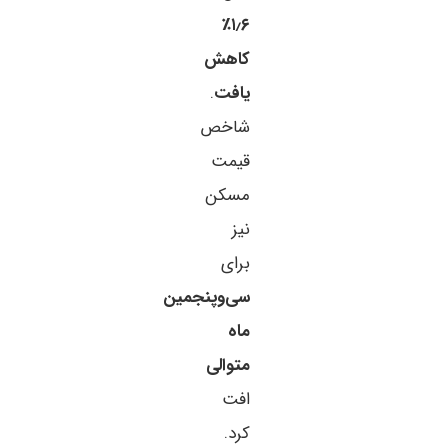
۱٫۶٪
کاهش
یافت
.
شاخص
قیمت
مسکن
نیز
برای
سی‌وپنجمین
ماه
متوالی
افت
کرد.