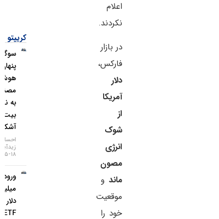
اعلام
نکردند.
کریپتو
در بازار
سوگیری
فارکس،
پنهان
هوش
دلار
مصنوعی
آمریکا
به نفع
از
بیت‌کوین
آشکار شد
شوک
احسان
انرژی
زیدآبادی
۱۸-۰۵-۱۴۰۵
مصون
ورود ۸۵۳
ماند
و
میلیون
موقعیت
دلار به
خود را
ETF