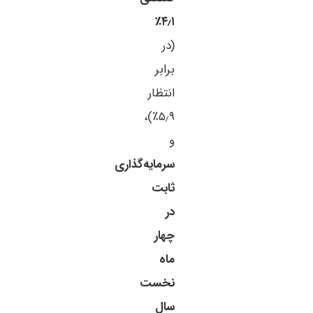
۴٫۱٪
(در
برابر
انتظار
۵٫۹٪)،
و
سرمایه‌گذاری
ثابت
در
چهار
ماه
نخست
سال