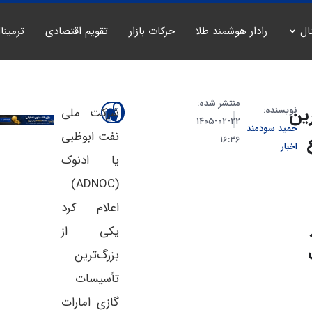
ال
رادار هوشمند طلا
حرکات بازار
تقویم اقتصادی
ترمینا
منتشر شده:
رین
نویسنده:
شرکت ملی
۲۲-۰۲-۱۴۰۵
حمید سودمند
نفت ابوظبی
۱۶:۳۶
اخبار
یا ادنوک
(ADNOC)
اعلام کرد
یکی از
بزرگ‌ترین
تأسیسات
گازی امارات