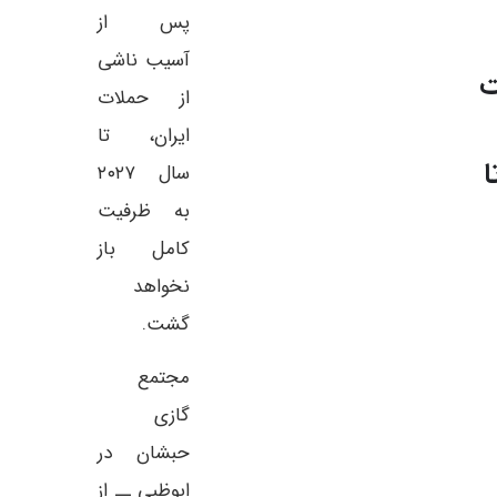
پس از
آسیب ناشی
ت
از حملات
ایران، تا
ا
سال ۲۰۲۷
به ظرفیت
کامل باز
نخواهد
گشت.
مجتمع
گازی
حبشان در
ابوظبی ــ از