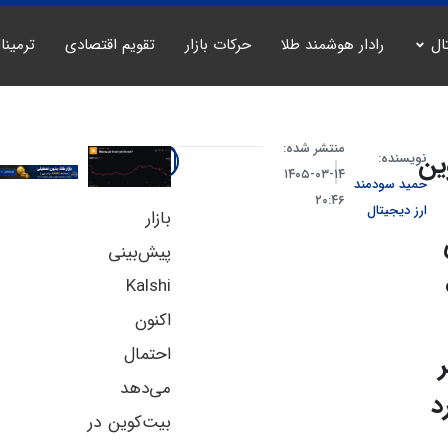
ال
رادار هوشمند طلا
حرکات بازار
تقویم اقتصادی
ترمینا
منتشر شده:
ین
نویسنده:
۱۴-۰۳-۱۴۰۵
حمید سودمند
۲۰:۴۶
ارز دیجیتال
بازار
پیش‌بینی
Kalshi
اکنون
احتمال
می‌دهد
د
بیت‌کوین در