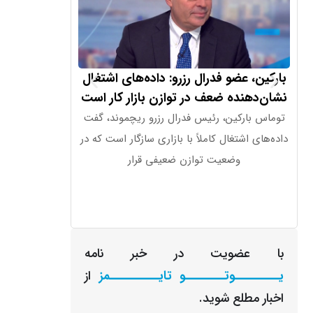
بارکین، عضو فدرال رزرو: داده‌های اشتغال
نشان‌دهنده ضعف در توازن بازار کار است
ما هدف ح
توماس بارکین، رئیس فدرال رزرو ریچموند، گفت
این شرکت همچن
داده‌های اشتغال کاملاً با بازاری سازگار است که در
شناورهای آن تنها 
وضعیت توازن ضعیفی قرار
با عضویت در خبر نامه
یـــــــــوتــــــــو تایــــــــــمز
از
اخبار مطلع شوید.