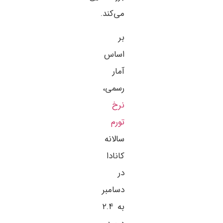
می‌کند.
بر
اساس
آمار
رسمی،
نرخ
تورم
سالانه
کانادا
در
دسامبر
به ۲.۴