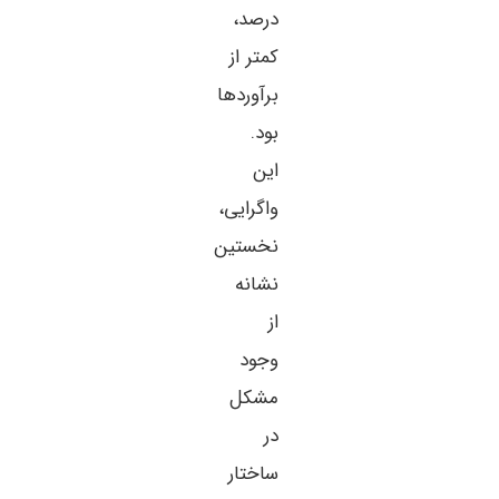
درصد،
کمتر از
برآوردها
بود.
این
واگرایی،
نخستین
نشانه
از
وجود
مشکل
در
ساختار