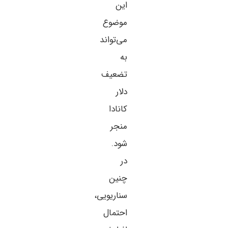
این
موضوع
می‌تواند
به
تضعیف
دلار
کانادا
منجر
شود.
در
چنین
سناریویی،
احتمال