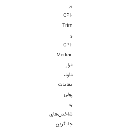
بر
CPI-
Trim
و
CPI-
Median
قرار
دارد،
مقامات
پولی
به
شاخص‌های
جایگزین