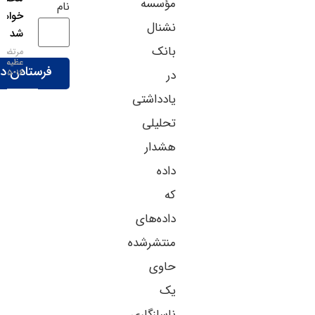
مؤسسه
نام
خواهد
نشنال
شد
بانک
مرتضی
عظیمی
۱۶-۰۵-۱۴۰۵
در
یادداشتی
تحلیلی
هشدار
داده
که
داده‌های
منتشرشده
حاوی
یک
ناسازگاری