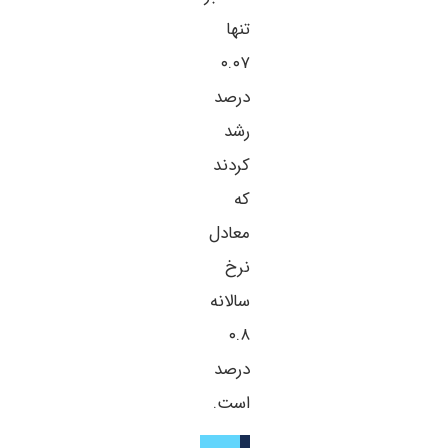
تنها
۰.۰۷
درصد
رشد
کردند
که
معادل
نرخ
سالانه
۰.۸
درصد
است.