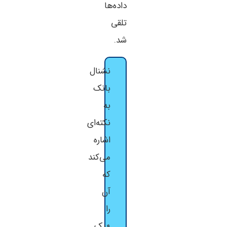
داده‌ها
تلقی
شد.
نشنال
بانک
به
نکته‌ای
اشاره
می‌کند
که
آن
را
«یک