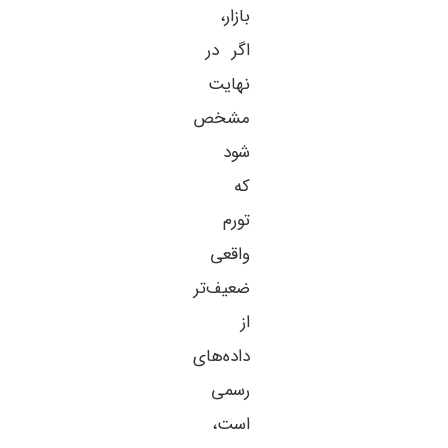
بازار،
اگر در
نهایت
مشخص
شود
که
تورم
واقعی
ضعیف‌تر
از
داده‌های
رسمی
است،