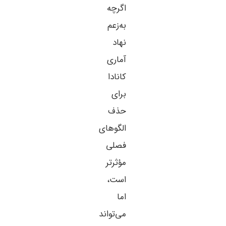
اگرچه
به‌زعم
نهاد
آماری
کانادا
برای
حذف
الگوهای
فصلی
مؤثرتر
است،
اما
می‌تواند