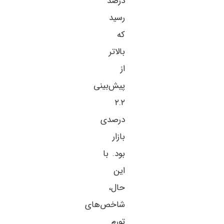
درصد
رسید
که
بالاتر
از
پیش‌بینی
۲.۲
درصدی
بازار
بود. با
این
حال،
شاخص‌های
تورم