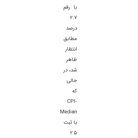
با رقم
۲.۷
درصد
مطابق
انتظار
ظاهر
شد، در
حالی
که
CPI-
Median
با ثبت
۲.۵