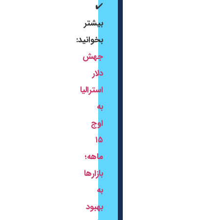
✔️
بیشتر
بخوانید:
جهش
دلار
استرالیا
به
اوج
۱۵
ماهه؛
بازارها
به
بهبود