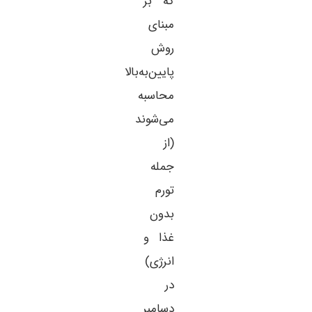
که بر
مبنای
روش
پایین‌به‌بالا
محاسبه
می‌شوند
(از
جمله
تورم
بدون
غذا و
انرژی)
در
دسامبر