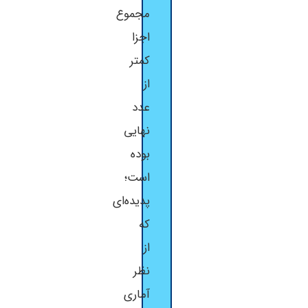
مجموع
اجزا
کمتر
از
عدد
نهایی
بوده
است؛
پدیده‌ای
که
از
نظر
آماری