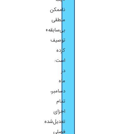
ناممکن
منطقی
بی‌سابقه»
توصیف
کرده
است:
در
ماه
دسامبر،
تمام
اجزای
تعدیل‌شده
فصلی