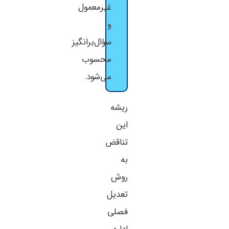
غیرمعمول
و
سؤال‌برانگیز
محسوب
می‌شود.
ریشه
این
تناقض
به
روش
تعدیل
فصلی