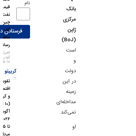
نام
قیمت
بانک
نفت تورم
مرکزی
چین را به
ژاپن
کف ۶
ماهه
(BoJ)
رساند
است
کامران
گودرزی
و
۱۸-۰۵-۱۴۰۵
دولت
کریپتو
در این
تقویم
اقتصادی
زمینه
و کریپتو
مداخله‌ای
(10 تا ۱۶
آگوست
نمی‌کند.
۲۰۲۶ / 19
او
تا ۲۵
مرداد