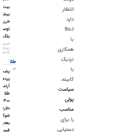
بیت‌کوین؛
انتظار
بیشترین
دارد
خرید
توسط
BoJ
بلک‌راک
با
احسان
زیدآبادی
همکاری
۱۸-۰۵-۱۴۰۵
نزدیک
طلا
با
پشت
پرده
کابینه،
آرامش
سیاست
طلا بالای
پولی
۴,۳۰۰
دلار؛
مناسب
شوک
را برای
بعدی
دستیابی
قیمت از