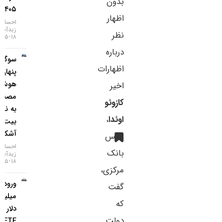
بدون
۱۴۰۵)
اظهار
احسان
زیدآبادی
نظر
۱۸-۰۵-۱۴۰۵
درباره
سوگیری
اظهارات
پنهان
هوش
اخیر
مصنوعی
کازوئو
به نفع
اوئدا
،
بیت‌کوین
آشکار شد
رئیس
احسان
بانک
زیدآبادی
۱۸-۰۵-۱۴۰۵
مرکزی،
ورود ۸۵۳
گفت
میلیون
که
دلار به
دولت
ETF