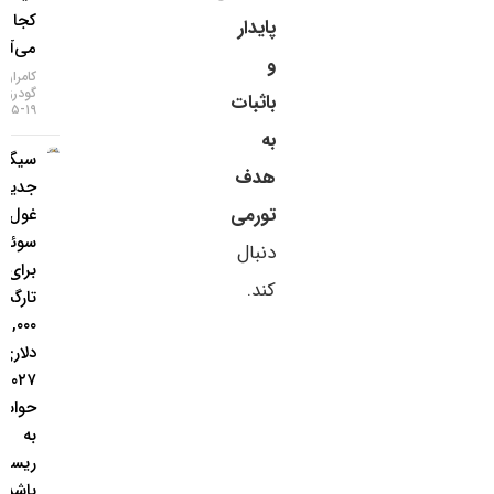
کجا
پایدار
می‌آید؟
و
کامران
گودرزی
باثبات
۱۹-۰۵-۱۴۰۵
به
سیگنال
هدف
جدید
تورمی
غول
سوئیسی
دنبال
برای طلا؛
کند.
تارگت
۵,۰۰۰
دلاری تا
۲۰۲۷، اما
حواستان
به
ریسک‌ها
باشد!