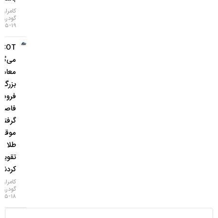
کامران
گودرزی
۱۹-۰۵-۱۴۰۵
COT چه
می‌گوید؟
معامله‌گران
بزرگ از
فروش ین
فاصله
گرفتند و
موقعیت
طلا را
تقویت
کردند
کامران
گودرزی
۱۸-۰۵-۱۴۰۵