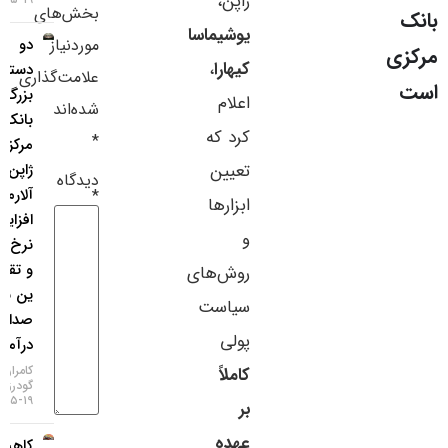
ژاپن،
بخش‌های
سایر لینک‌ها
یوشیماسا
موردنیاز
دو
کیهارا
،
دستگی
پنل کاربری
علامت‌گذاری
بزرگ در
اعلام
شده‌اند
بانک
کرد که
*
مرکزی
تعیین
ژاپن؛
دیدگاه
آلارم
*
ابزارها
افزایش
و
نرخ بهره
و تقویت
روش‌های
ین به
سیاست
صدا
پولی
درآمد!
کامران
کاملاً
گودرزی
۱۹-۰۵-۱۴۰۵
بر
عهده
کاهش