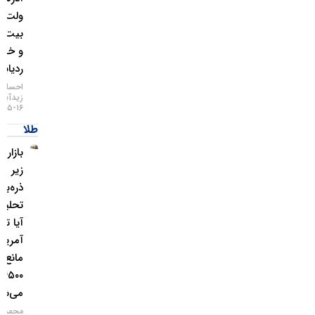
ولت
بیت‌کوین
و خطر
ردیابی IP
احسان
زیدآبادی
۱۶-۰۵-۱۴۰۵
طلا
بازار طلا
زیر
ذره‌بین
تحلیلگران؛
آیا تورم
آمریکا
مانع فتح
۴۵۰۰ دلار
می‌شود؟
محمد زمانی