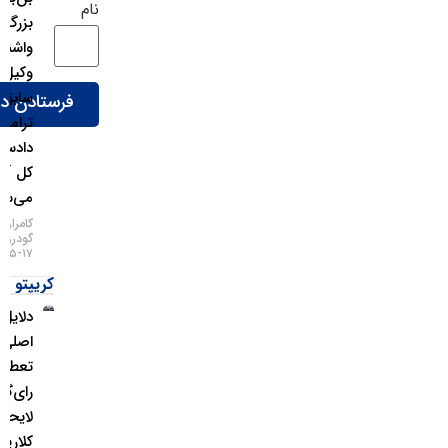
نام
بزرگ
واشنگتن؛
وکیل
سابق
ترامپ
دادستان
کل آمریکا
می‌شود!
کامران
گودرزی
۱۷-۰۵-۱۴۰۵
کریپتو
دلایل
اصلی
تعطیلی
رای‌گیری
لایحه
کلاریتی