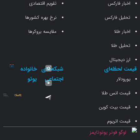
 فارکس
تقویم اقتصادی
 فارکس
نرخ بهره کشورها
طلا
مقایسه بروکرها
 طلا
جیتال
حظه‌ای
شبکه‌های
خانواده
اجتماعی
یوتو
ار
انس طلا
 بیت کوین
اتریوم