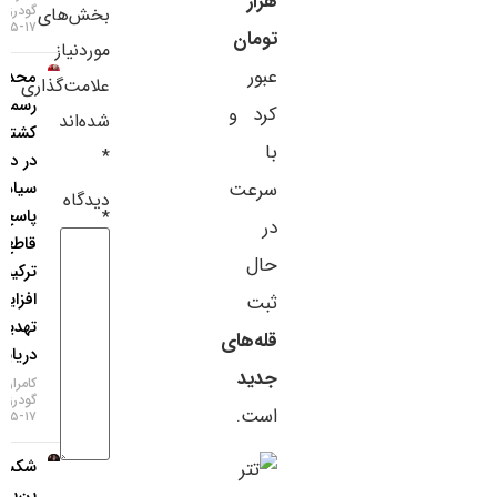
هزار
گودرزی
بخش‌های
سایر لینک‌ها
۱۷-۰۵-۱۴۰۵
تومان
موردنیاز
عبور
محدودیت
پنل کاربری
علامت‌گذاری
رسمی
کرد و
شده‌اند
کشتی‌رانی
با
*
در دریای
سرعت
سیاه؛
دیدگاه
پاسخ
*
در
قاطع
حال
ترکیه به
افزایش
ثبت
تهدیدات
قله‌های
دریایی!
جدید
کامران
گودرزی
است.
۱۷-۰۵-۱۴۰۵
شکست
بن‌بست