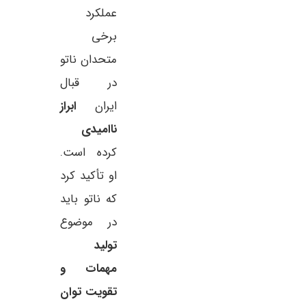
عملکرد
برخی
متحدان ناتو
در قبال
ایران
ابراز
ناامیدی
کرده است.
او تأکید کرد
که ناتو باید
در موضوع
تولید
مهمات و
تقویت توان