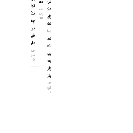
تریلیون
مصنوعی
توافق
دلاری
احسان
تنگه هرمز
زیدآبادی
ژاپن
۱۵-۰۵-۱۴۰۵
چه تاثیری
تغییر
بر
ساختار
قیمت‌ها
نمی‌دهد؛
دارد؟
انعطاف
حمید
بیشتر
سودمند
۱۵-۰۵-۱۴۰۵
به‌جای
زلزله در
بازارها!
کامران
گودرزی
۱۶-۰۵-۱۴۰۵