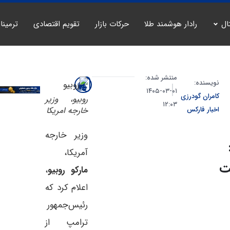
ال
رادار هوشمند طلا
حرکات بازار
تقویم اقتصادی
ترمینا
منتشر شده:
نویسنده:
۰۱-۰۳-۱۴۰۵
کامران گودرزی
روبیو، وزیر
۱۲:۰۳
اخبار فارکس
خارجه امریکا
وزیر خارجه
آمریکا،
‌
مارکو روبیو
،
اعلام کرد که
رئیس‌جمهور
ترامپ از