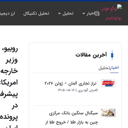
اخبار
تحلیل
تحلیل تکنیکال
ارز دیجیت
روبیو،
آخرین مقالات
وزیر
اخبار
تحلیل
خارجه
امریکا:
تراز تجاری آلمان – ژوئن 2026
کامران گودرزی
۱۶-۰۵-۱۴۰۵
پیشرفت
در
سیگنال سنگین بانک مرکزی
پرونده
چین به بازار طلا / خروج طلا از