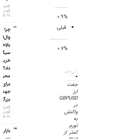
………..
کامران
گودرزی
۱۸-۰۵-۱۴۰۵
%0.9
قبلی
چرا غول
وال‌استریت
…………….
بالاخره
%0.7
سیگنال
خرید طلا
داد؟ / ۵
محرک
برای یک
جفت
ارز
جهش
GBPUSD
بزرگ
در
کامران
واکنش
گودرزی
۱۷-۰۵-۱۴۰۵
به
تورم
بازار طلا
کمتر از
زیر