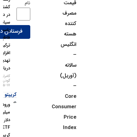
قیمت
نام
کشتی‌رانی
مصرف
در دریای
سیاه؛
کننده
پاسخ
هسته
قاطع
انگلیس
ترکیه به
افزایش
–
تهدیدات
سالانه
دریایی!
(آوریل)
کامران
گودرزی
–
۱۷-۰۵-۱۴۰۵
کریپتو
Core
ورود ۱.۱
Consumer
میلیارد
Price
دلار به
Index
ETFهای
کریپتو در