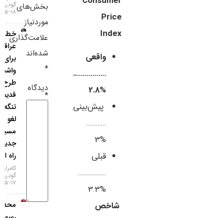
Consumer
گودرزی
بخش‌های
سایر لینک‌ها
۱۸-۰۵-۱۴۰۵
Price
موردنیاز
Index
خط‌ونشان
پنل کاربری
علامت‌گذاری
عراقچی
شده‌اند
واقعی
برای
*
واشنگتن؛
……………..
طرح
دیدگاه
%2.8
قدیمی
*
پیش‌بینی
تنگه هرمز
لغو شد،
………..
مسیر
%3
جدید در
راه است!
قبلی
کامران
…………….
گودرزی
۱۷-۰۵-۱۴۰۵
%3.3
محدودیت
شاخص
رسمی