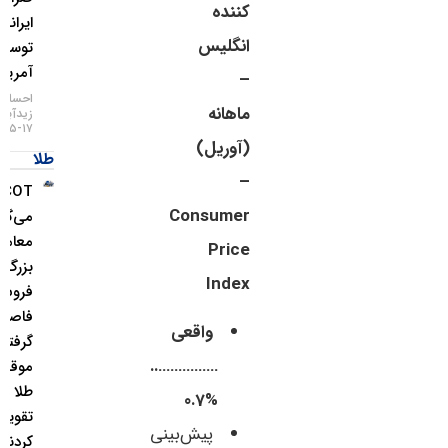
کننده
ایرانی
انگلیس
توسط
آمریکا
–
احسان
ماهانه
زیدآبادی
۱۷-۰۵-۱۴۰۵
(آوریل)
طلا
–
COT چه
Consumer
می‌گوید؟
معامله‌گران
Price
بزرگ از
Index
فروش ین
فاصله
واقعی
گرفتند و
……………..
موقعیت
طلا را
%0.7
تقویت
پیش‌بینی
کردند