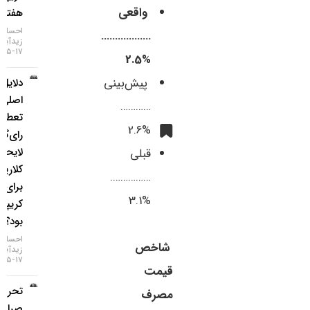
واقعی
هفته اخیر
احسان
………………
زیدآبادی
۱۷-۰۵-۱۴۰۵
%2.5
پیش‌بینی
دلایل
اصلی
…………
تعطیلی
%2.6
رای‌گیری
لایحه
قبلی
کلاریتی
…………….
برای بازار
%3.1
کریپتو چه
بود؟
احسان
شاخص
زیدآبادی
۱۷-۰۵-۱۴۰۵
قیمت
تحریم دو
مصرف
صرافی