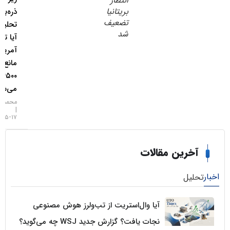
انتظار
بریتانیا
ذره‌بین
تضعیف
تحلیلگران؛
شد
آیا تورم
آمریکا
مانع فتح
۴۵۰۰ دلار
می‌شود؟
محمد زمانی
۱۷-۰۵-۱۴۰۵
خرین مقالات
لیل
آیا وال‌استریت از تب‌ولرز هوش مصنوعی
نجات یافت؟ گزارش جدید WSJ چه می‌گوید؟