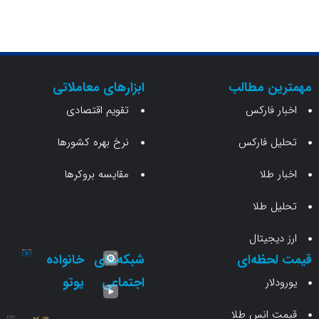
ن مطالب
ابزارهای معاملاتی
 فارکس
تقویم اقتصادی
 فارکس
نرخ بهره کشورها
طلا
مقایسه بروکرها
 طلا
جیتال
حظه‌ای
شبکه‌های
خانواده
اجتماعی
یوتو
ار
انس طلا