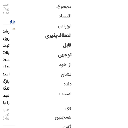
احسان
مجموع،
زیدآبادی
۱۵-۰۵-۱۴۰۵
اقتصاد
طلا
اروپایی
رشد ۴
انعطاف‌پذیری
روزه طلا و
قابل
ثبت
بالاترین
توجهی
سطح ۷
از خود
هفته‌ای؛
نشان
امید به
بازگشایی
داده
تنگه هرمز
است.»
قیمت‌ها
را بالا برد!
وی
کامران
گودرزی
همچنین
۱۵-۰۵-۱۴۰۵
گفت