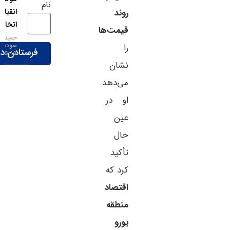
نام
انقباضی‌تر
روند
اتخاذ کند
قیمت‌ها
حمید
سودمند
را
۱۵-۰۵-۱۴۰۵
نشان
می‌دهد.
او در
عین
حال
تأکید
کرد که
اقتصاد
منطقه
یورو