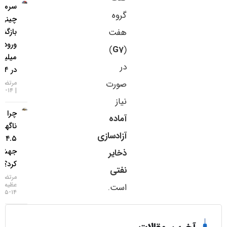
سرمایه‌گذاران
گروه
چینی به طلا
بازگشتند؛
هفت
ورود ۱.۲
)
G7
(
میلیارد دلار
در
در ۱۴ روز
صورت
مرتضی عظیمی
۱۴-۰۵-۱۴۰۵
نیاز
چرا طلا
آماده
ناگهان
آزادسازی
۴.۵ درصد
جهش
ذخایر
کرد؟
نفتی
مرتضی
عظیمی
است.
۱۴-۰۵-۱۴۰۵