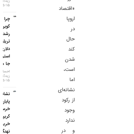
زیدآبادی
۱۵-۰۵-۱۴۰۵
«اقتصاد
اروپا
چرا بیت
کوین از
در
رشد ۲
حال
تریلیون
دلاری وال
کند
استریت
شدن
جا ماند؟
است،
احسان
زیدآبادی
اما
۱۵-۰۵-۱۴۰۵
نشانه‌ای
نشانه‌های
از رکود
پایان بازار
خرسی
وجود
کریپتو با
ندارد
خرید
و در
نهنگ‌ها