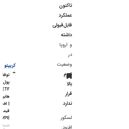
تاکنون
عملکرد
قابل‌قبولی
داشته
و اروپا
در
وضعیت
کریپتو
تورم
توقف ورود
پول به
بالا
ETFهای
قرار
هایپرلیکوئید
ندارد
.
| افت
قیمت
لسکور
HYPE
احسان
افزود: