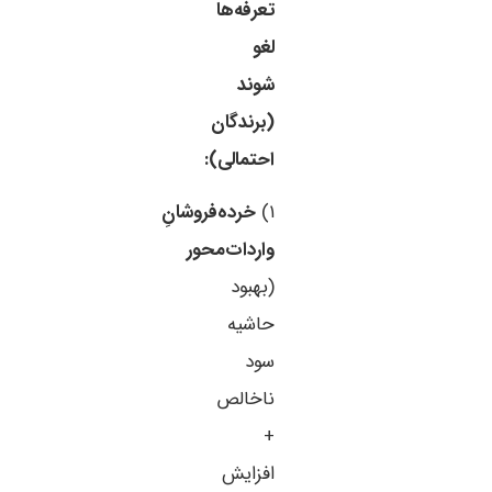
تعرفه‌ها
لغو
شوند
(برندگان
احتمالی):
۱)
خرده‌فروشانِ
واردات‌محور
(بهبود
حاشیه
سود
ناخالص
+
افزایش