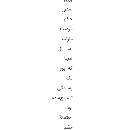
صدور
حکم
فرصت
دارند،
اما از
آنجا
که این
یک
رسیدگی
تسریع‌شده
بود،
احتمالاً
حکم