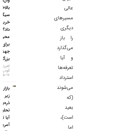
وال‌استریت
عالی
بالاخره
سیگنال
مسیرهای
خرید طلا
دیگری
داد؟ / ۵
محرک
را باز
برای یک
می‌گذارد
جهش
و آیا
بزرگ
کامران
تعرفه‌ها
گودرزی
۱۷-۰۵-۱۴۰۵
استرداد
می‌شوند
بازار طلا
زیر
(که
ذره‌بین
بعید
تحلیلگران؛
است)،
آیا تورم
آمریکا
اما