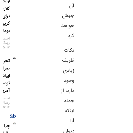
لایحه
آن
کلاریتی
جهش
برای بازار
کریپتو چه
خواهد
بود؟
کرد.
احسان
زیدآبادی
۱۷-۰۵-۱۴۰۵
نکات
ظریف
تحریم دو
صرافی
زیادی
ایرانی
وجود
توسط
دارد، از
آمریکا
احسان
جمله
زیدآبادی
۱۷-۰۵-۱۴۰۵
اینکه
طلا
آیا
چرا غول
دیوان