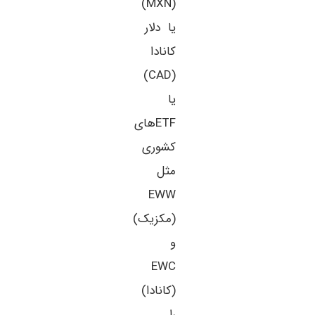
(MXN)
یا دلار
کانادا
(CAD)
یا
ETFهای
کشوری
مثل
EWW
(مکزیک)
و
EWC
(کانادا)
را