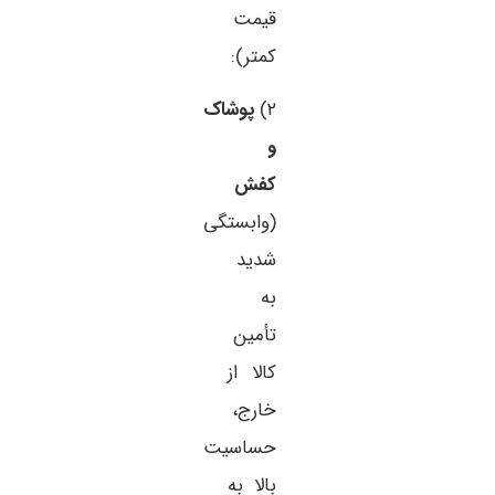
قیمت
کمتر):
۲)
پوشاک
و
کفش
(وابستگی
شدید
به
تأمین
کالا از
خارج،
حساسیت
بالا به