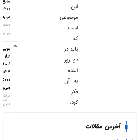
مانع فتح
این
۴۵۰۰ دلار
موضوعی
می‌شود؟
محمد زمانی
است
۱۷-۰۵-۱۴۰۵
که
یو‌بی‌اس:
باید در
طلا تا
دو روز
نیمهٔ
آینده
۲۰۲۷ به
۵۰۰۰ دلار
به آن
می‌رسد
فکر
مرتضی
عظیمی
کرد.
۱۶-۰۵-۱۴۰۵
خرین مقالات