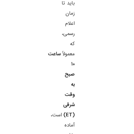
باید تا
زمان
اعلام
رسمی،
که
معمولاً
ساعت
۱۰
صبح
به
وقت
شرقی
(ET)
است،
آماده