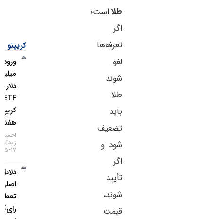
طلا
است؛
اگر
تعرفه‌ها
کریپتو
لغو
ورود ۱.۱
میلیارد
شوند
دلار به
طلا
ETFهای
کریپتو در
باید
هفته اخیر
تضعیف
احسان
زیدآبادی
شود و
۱۷-۰۵-۱۴۰۵
اگر
دلایل
تأیید
اصلی
شوند،
تعطیلی
رای‌گیری
قیمت