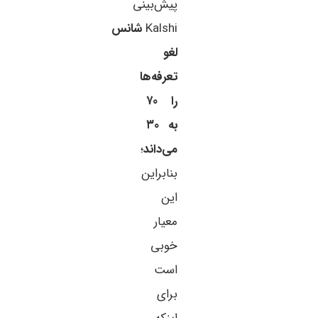
پیش‌بینی
Kalshi
شانس
لغو
تعرفه‌ها
را ۷۰
به ۳۰
می‌داند
؛
بنابراین
این
معیار
خوبی
است
برای