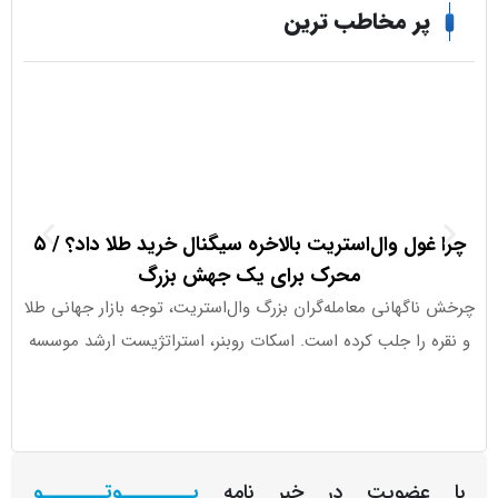
ر مخاطب ترین
چرا غول وال‌استریت بالاخره سیگنال خرید طلا داد؟ / ۵
ورود ۱.۱ میلیارد دلار به ETFهای کریپتو در هفته اخیر
محرک برای یک جهش بزرگ
گهانی معامله‌گران بزرگ وال‌استریت، توجه بازار جهانی طلا
جذب سرما
 را جلب کرده است. اسکات روبنر، استراتژیست ارشد موسسه
عضویت در خبر نامه
یـــــــــوتــــــــو