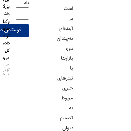
نام
بزرگ
است.
واشنگتن؛
در
وکیل
آینده‌ای
سابق
ترامپ
نه‌چندان
دادستان
دور،
کل آمریکا
بازارها
می‌شود!
کامران
با
گودرزی
۱۷-۰۵-۱۴۰۵
تیترهای
خبری
مربوط
به
تصمیم
دیوان