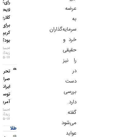
رای‌گیری
عرضه
لایحه
کلاریتی
به
برای بازار
سرمایه‌گذاران
کریپتو چه
خرد و
بود؟
احسان
حقیقی
زیدآبادی
۱۷-۰۵-۱۴۰۵
را نیز
در
تحریم دو
صرافی
دست
ایرانی
بررسی
توسط
دارد.
آمریکا
احسان
گفته
زیدآبادی
۱۷-۰۵-۱۴۰۵
می‌شود
طلا
عواید