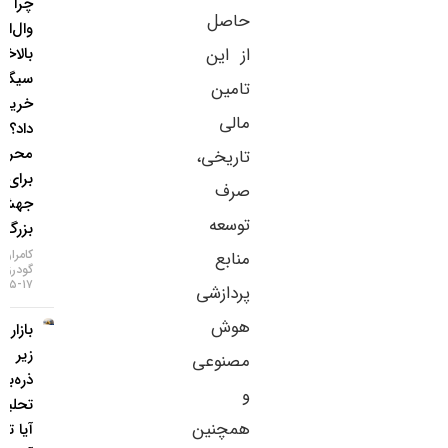
چرا غول
حاصل
وال‌استریت
از این
بالاخره
سیگنال
تامین
خرید طلا
مالی
داد؟ / ۵
محرک
تاریخی،
برای یک
صرف
جهش
توسعه
بزرگ
کامران
منابع
گودرزی
۱۷-۰۵-۱۴۰۵
پردازشی
هوش
بازار طلا
زیر
مصنوعی
ذره‌بین
و
تحلیلگران؛
همچنین
آیا تورم