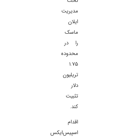
تحت
مدیریت
ایلان
ماسک
را در
محدوده
۱.۷۵
تریلیون
دلار
تثبیت
کند.
اقدام
اسپیس‌ایکس