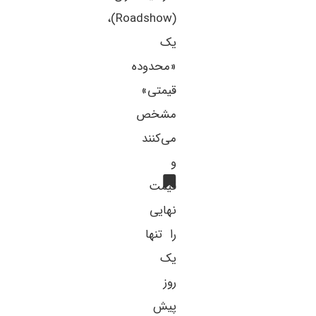
(Roadshow)،
یک
«محدوده
قیمتی»
مشخص
می‌کنند
و
قیمت
نهایی
را تنها
یک
روز
پیش