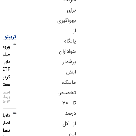
برای
بهره‌گیری
از
کریپتو
پایگاه
ورود ۱.۱
هواداران
میلیارد
پرشمار
دلار به
ETFهای
ایلان
کریپتو در
ماسک،
هفته اخیر
تخصیص
احسان
زیدآبادی
۱۷-۰۵-۱۴۰۵
تا ۳۰
درصد
دلایل
اصلی
از کل
تعطیلی
این