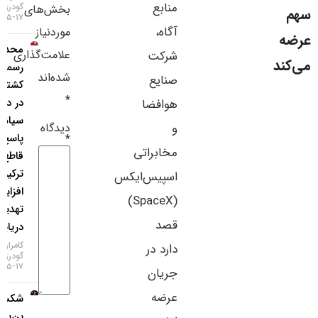
منابع
گودرزی
بخش‌های
سایر لینک‌ها
۱۷-۰۵-۱۴۰۵
آگاه،
موردنیاز
محدودیت
پنل کاربری
علامت‌گذاری
شرکت
رسمی
شده‌اند
صنایع
کشتی‌رانی
*
در دریای
هوافضا
سیاه؛
دیدگاه
و
پاسخ
*
مخابراتی
قاطع
ترکیه به
اسپیس‌ایکس
افزایش
(SpaceX)
تهدیدات
قصد
دریایی!
کامران
دارد در
گودرزی
۱۷-۰۵-۱۴۰۵
جریان
عرضه
شکست
بن‌بست