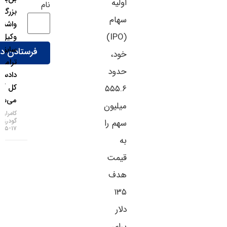
اولیه
نام
بزرگ
سهام
واشنگتن؛
(IPO)
وکیل
سابق
خود،
ترامپ
حدود
دادستان
کل آمریکا
۵۵۵.۶
می‌شود!
میلیون
کامران
گودرزی
سهم را
۱۷-۰۵-۱۴۰۵
به
قیمت
هدف
۱۳۵
دلار
برای