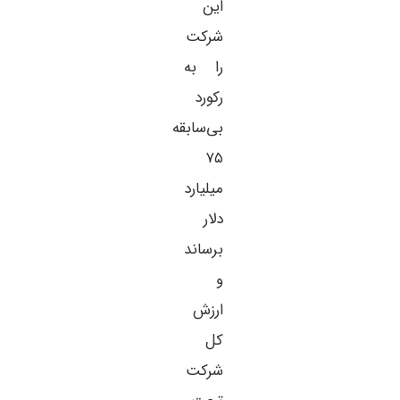
این
شرکت
را به
رکورد
بی‌سابقه
۷۵
میلیارد
دلار
برساند
و
ارزش
کل
شرکت