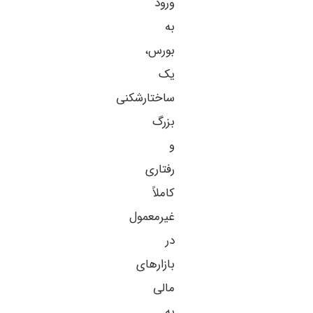
ورود
به
بورس،
یک
ساختارشکنی
بزرگ
و
رفتاری
کاملاً
غیرمعمول
در
بازارهای
مالی
به