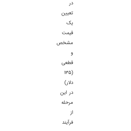
در
تعیین
یک
قیمت
مشخص
و
قطعی
(۱۳۵
دلار)
در این
مرحله
از
فرآیند