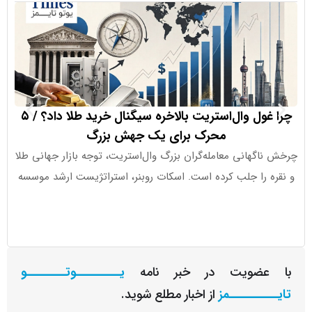
چرا غول وال‌استریت بالاخره سیگنال خرید طلا داد؟ / ۵
ورود ۱.۱ میلیارد دلار به ETFهای کریپتو در هفته اخیر
محرک برای یک جهش بزرگ
گهانی معامله‌گران بزرگ وال‌استریت، توجه بازار جهانی طلا
جذب سرما
 را جلب کرده است. اسکات روبنر، استراتژیست ارشد موسسه
عضویت در خبر نامه
یـــــــــوتــــــــو
ــــــــمز
از اخبار مطلع شوید.