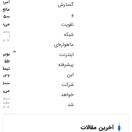
آمریکا
گسترش
مانع فتح
و
۴۵۰۰ دلار
تقویت
می‌شود؟
محمد زمانی
شبکه
۱۷-۰۵-۱۴۰۵
ماهواره‌ای
یو‌بی‌اس:
اینترنت
طلا تا
پیشرفته
نیمهٔ
این
۲۰۲۷ به
۵۰۰۰ دلار
شرکت
می‌رسد
خواهد
مرتضی
عظیمی
شد.
۱۶-۰۵-۱۴۰۵
خرین مقالات