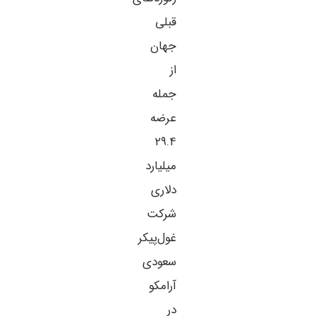
قبلی
جهان
از
جمله
عرضه
۲۹.۴
میلیارد
دلاری
شرکت
غول‌پیکر
سعودی
آرامکو
در