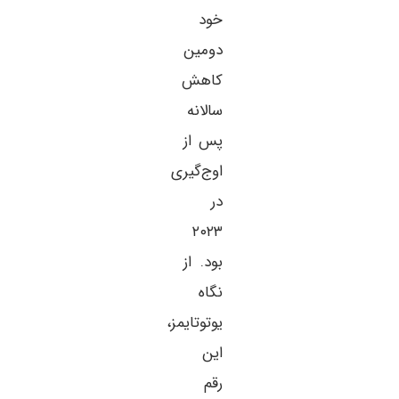
خود
دومین
کاهش
سالانه
پس از
اوج‌گیری
در
۲۰۲۳
بود. از
نگاه
یوتوتایمز،
این
رقم