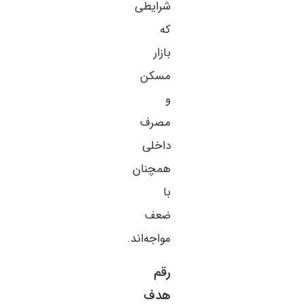
شرایطی
که
بازار
مسکن
و
مصرف
داخلی
همچنان
با
ضعف
مواجه‌اند.
رقم
هدف