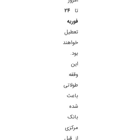
امروز
تا
۲۴
فوریه
تعطیل
خواهند
بود.
این
وقفه
طولانی
باعث
شده
بانک
مرکزی
از قبل