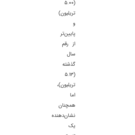
(۵.۰۰
تریلیون)
و
پایین‌تر
از رقم
سال
گذشته
(۵.۱۳
تریلیون)،
اما
همچنان
نشان‌دهنده
یک