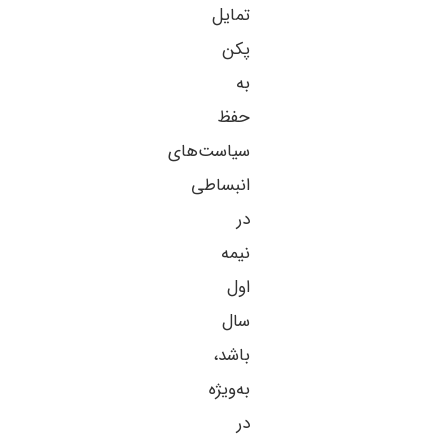
تمایل
پکن
به
حفظ
سیاست‌های
انبساطی
در
نیمه
اول
سال
باشد،
به‌ویژه
در