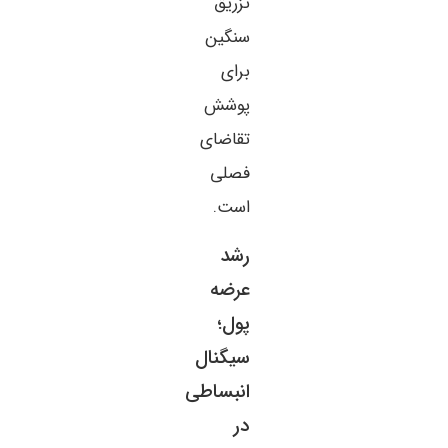
تزریق
سنگین
برای
پوشش
تقاضای
فصلی
است.
رشد
عرضه
پول؛
سیگنال
انبساطی
در