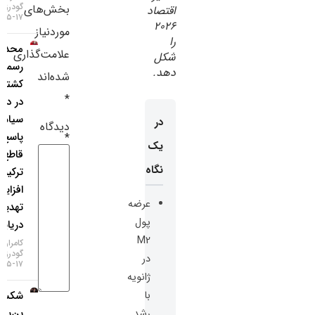
گودرزی
بخش‌های
اقتصاد
سایر لینک‌ها
۱۷-۰۵-۱۴۰۵
۲۰۲۶
موردنیاز
را
محدودیت
پنل کاربری
علامت‌گذاری
شکل
رسمی
دهد.
شده‌اند
کشتی‌رانی
*
در دریای
سیاه؛
در
دیدگاه
پاسخ
*
یک
قاطع
نگاه
ترکیه به
افزایش
عرضه
تهدیدات
پول
دریایی!
M2
کامران
گودرزی
در
۱۷-۰۵-۱۴۰۵
ژانویه
با
شکست
بن‌بست
رشد