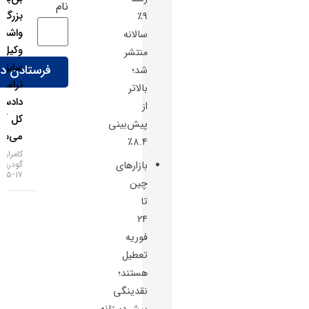
نام
بزرگ
۹٪
واشنگتن؛
سالانه
وکیل
منتشر
سابق
شد؛
ترامپ
بالاتر
دادستان
از
کل آمریکا
پیش‌بینی
می‌شود!
۸.۴٪
کامران
بازارهای
گودرزی
۱۷-۰۵-۱۴۰۵
چین
تا
۲۴
فوریه
تعطیل
هستند؛
نقدینگی