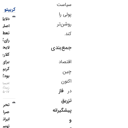
سیاست
کریپتو
پولی را
دلایل
روشن‌تر
اصلی
تعطیلی
کند.
رای‌گیری
جمع‌بندی
لایحه
کلاریتی
اقتصاد
برای بازار
کریپتو چه
چین
بود؟
اکنون
احسان
زیدآبادی
در
فاز
۱۷-۰۵-۱۴۰۵
تزریق
تحریم دو
پیشگیرانه
صرافی
ایرانی
و
توسط