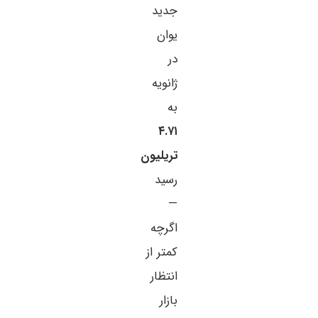
جدید
یوان
در
ژانویه
به
۴.۷۱
تریلیون
رسید
—
اگرچه
کمتر از
انتظار
بازار