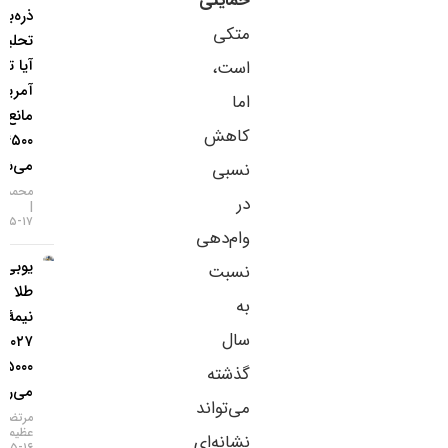
حمایتی
ذره‌بین
متکی
تحلیلگران؛
آیا تورم
است،
آمریکا
اما
مانع فتح
کاهش
۴۵۰۰ دلار
می‌شود؟
نسبی
محمد زمانی
در
۱۷-۰۵-۱۴۰۵
وام‌دهی
یو‌بی‌اس:
نسبت
طلا تا
به
نیمهٔ
سال
۲۰۲۷ به
۵۰۰۰ دلار
گذشته
می‌رسد
می‌تواند
مرتضی
عظیمی
نشانه‌ای
۱۶-۰۵-۱۴۰۵