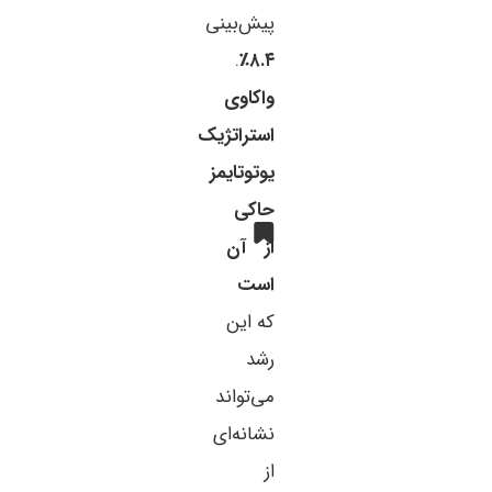
پیش‌بینی
.
۸.۴٪
واکاوی
استراتژیک
یوتوتایمز
حاکی
از آن
است
که این
رشد
می‌تواند
نشانه‌ای
از