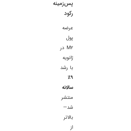
پس‌زمینه
رکود
عرضه
پول
M2 در
ژانویه
با رشد
۹٪
سالانه
منتشر
شد—
بالاتر
از