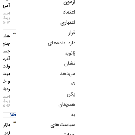
آزمون
آمریکا
اعتماد
احسان
زیدآبادی
اعتباری
۱۷-۰۵-۱۴۰۵
قرار
هشدار
دارد. داده‌های
جدی؛
جستجوی
ژانویه
آدرس
نشان
ولت
می‌دهد
بیت‌کوین
و خطر
که
ردیابی IP
پکن
احسان
زیدآبادی
همچنان
۱۶-۰۵-۱۴۰۵
به
طلا
سیاست‌های
بازار طلا
زیر