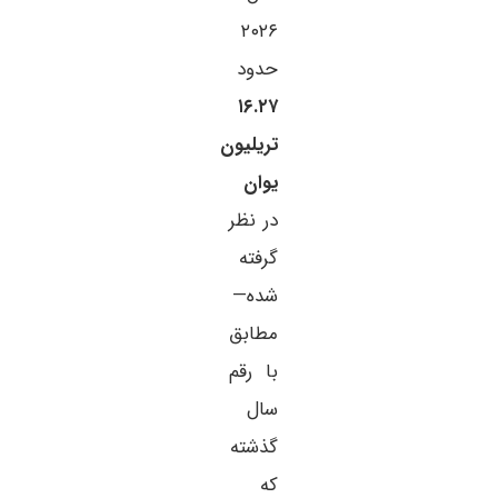
۲۰۲۶
حدود
۱۶.۲۷
تریلیون
یوان
در نظر
گرفته
شده—
مطابق
با رقم
سال
گذشته
که