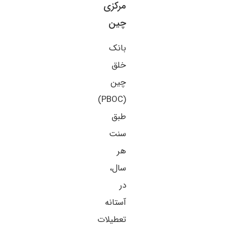
مرکزی
چین
بانک
خلق
چین
(PBOC)
طبق
سنت
هر
سال،
در
آستانه
تعطیلات