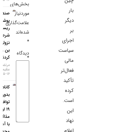
چین
بخش‌های
سایر لینک‌ها
بار
موردنیاز
صندوق‌های
دیگر
پوشش
پنل کاربری
علامت‌گذاری
ریسک،
بر
شده‌اند
شرط‌های
اجرای
*
نزولی روی
سیاست
ین را نصف
دیدگاه
کردند
*
مالی
مرتضی
فعال‌تر
عظیمی
۱۶-۰۵-۱۴۰۵
تأکید
کانادا:
کرده
بدون
است.
توافق تا
۱۹ اوت،
این
مذاکرات
نهاد
با آمریکا
اعلام
محدود