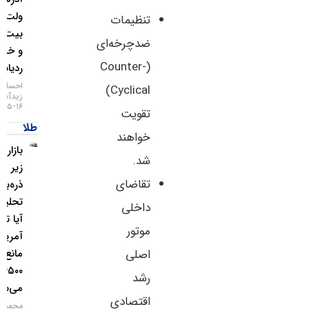
ولت
تنظیمات
بیت‌کوین
ضدچرخه‌ای
و خطر
(Counter-
ردیابی IP
احسان
Cyclical)
زیدآبادی
۱۶-۰۵-۱۴۰۵
تقویت
طلا
خواهند
بازار طلا
شد.
زیر
تقاضای
ذره‌بین
تحلیلگران؛
داخلی
آیا تورم
موتور
آمریکا
اصلی
مانع فتح
۴۵۰۰ دلار
رشد
می‌شود؟
اقتصادی
محمد زمانی