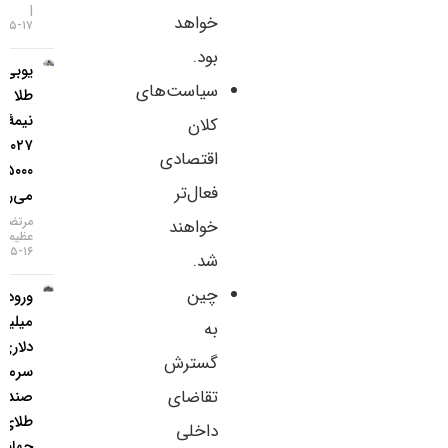
خواهد
۱۷-۰۵-۱۴۰۵
بود.
یو‌بی‌اس:
سیاست‌های
طلا تا
نیمهٔ
کلان
۲۰۲۷ به
اقتصادی
۵۰۰۰ دلار
فعال‌تر
می‌رسد
مرتضی
خواهند
عظیمی
۱۶-۰۵-۱۴۰۵
شد.
چین
ورود ۳
میلیارد
به
دلاری
گسترش
سرمایه به
تقاضای
صندوق‌های
طلای
داخلی
جهانی در