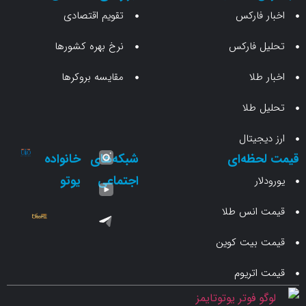
 فارکس
تقویم اقتصادی
 فارکس
نرخ بهره کشورها
طلا
مقایسه بروکرها
 طلا
جیتال
حظه‌ای
شبکه‌های
خانواده
اجتماعی
یوتو
ار
انس طلا
 بیت کوین
اتریوم