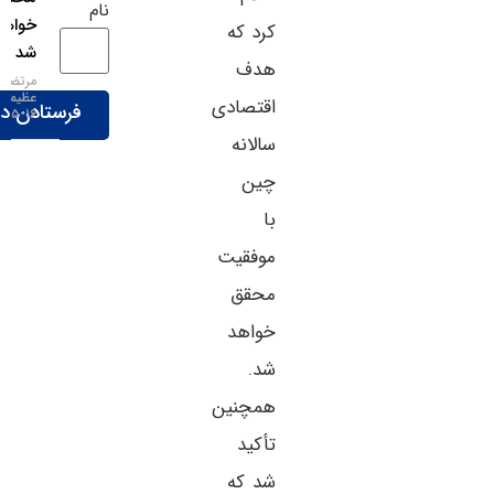
نام
خواهد
کرد که
شد
هدف
مرتضی
عظیمی
اقتصادی
۱۶-۰۵-۱۴۰۵
سالانه
چین
با
موفقیت
محقق
خواهد
شد.
همچنین
تأکید
شد که