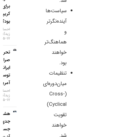
شد.
برای بازار
سیاست‌ها
کریپتو چه
آینده‌نگرتر
بود؟
احسان
و
زیدآبادی
۱۷-۰۵-۱۴۰۵
هماهنگ‌تر
خواهند
تحریم دو
صرافی
بود.
ایرانی
تنظیمات
توسط
آمریکا
میان‌دوره‌ای
احسان
(Cross-
زیدآبادی
۱۷-۰۵-۱۴۰۵
Cyclical)
هشدار
تقویت
جدی؛
خواهند
جستجوی
شد.
آدرس