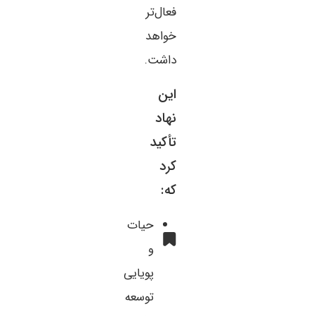
فعال‌تر
خواهد
داشت.
این
نهاد
تأکید
کرد
که:
حیات
و
پویایی
توسعه