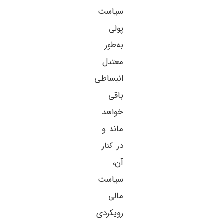
سیاست
پولی
به‌طور
معتدل
انبساطی
باقی
خواهد
ماند و
در کنار
آن،
سیاست
مالی
رویکردی