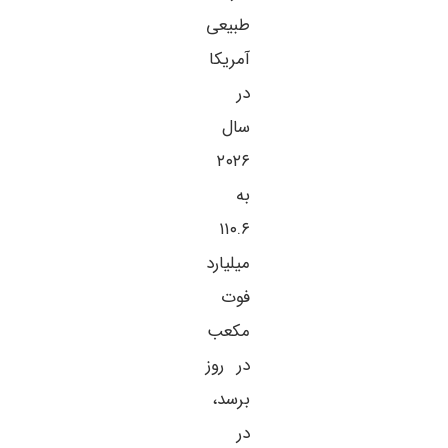
طبیعی
آمریکا
در
سال
۲۰۲۶
به
۱۱۰.۶
میلیارد
فوت
مکعب
در روز
برسد،
در