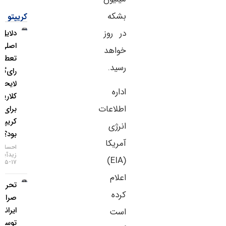
بشکه
کریپتو
در روز
دلایل
اصلی
خواهد
تعطیلی
رسید.
رای‌گیری
لایحه
اداره
کلاریتی
اطلاعات
برای بازار
کریپتو چه
انرژی
بود؟
آمریکا
احسان
زیدآبادی
(EIA)
۱۷-۰۵-۱۴۰۵
اعلام
تحریم دو
کرده
صرافی
ایرانی
است
توسط