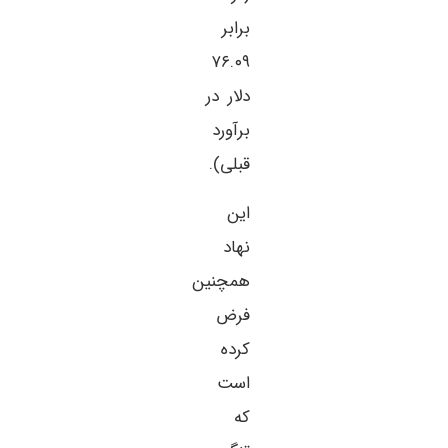
برابر
۷۶.۰۹
دلار در
برآورد
قبلی).
این
نهاد
همچنین
فرض
کرده
است
که