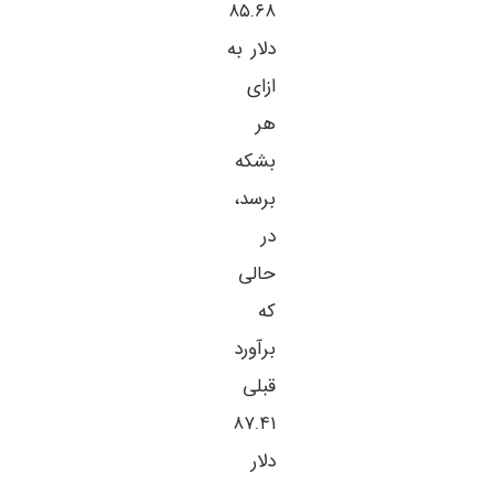
۸۵.۶۸
دلار به
ازای
هر
بشکه
برسد،
در
حالی
که
برآورد
قبلی
۸۷.۴۱
دلار