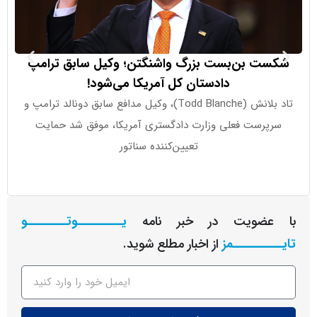
ت بن‌بست بزرگ واشنگتن؛ وکیل سابق ترامپ
بازار طلا زی
دادستان کل آمریکا می‌شود!
تاد بلانش (Todd Blanche)، وکیل مدافع سابق دونالد ترامپ و
پرست فعلی وزارت دادگستری آمریکا، موفق شد حمایت
تعیین‌کننده سناتور
عضویت در خبر نامه
یـــــــــوتــــــــو
ــــــــمز
از اخبار مطلع شوید.