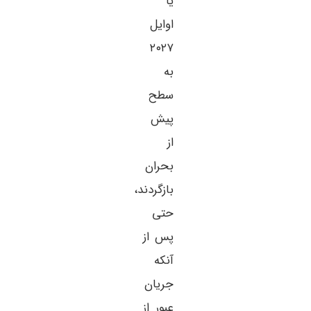
یا
اوایل
۲۰۲۷
به
سطح
پیش
از
بحران
بازگردند،
حتی
پس از
آنکه
جریان
عبور از