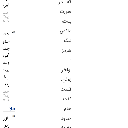
که در
آمریکا
صورت
احسان
زیدآبادی
بسته
۱۷-۰۵-۱۴۰۵
ماندن
هشدار
تنگه
جدی؛
جستجوی
هرمز
آدرس
تا
ولت
اواخر
بیت‌کوین
و خطر
ژوئن،
ردیابی IP
قیمت
احسان
زیدآبادی
نفت
۱۶-۰۵-۱۴۰۵
خام
طلا
حدود
بازار طلا
زیر