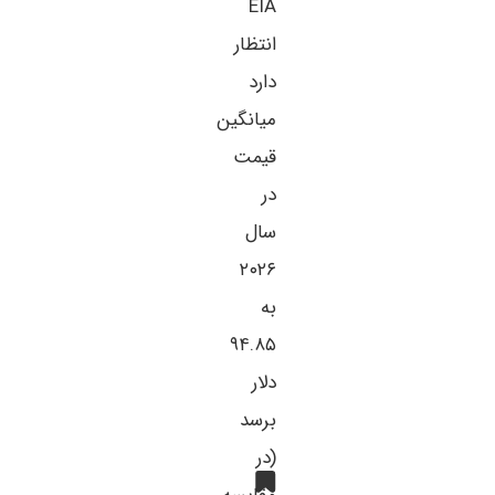
EIA
انتظار
دارد
میانگین
قیمت
در
سال
۲۰۲۶
به
۹۴.۸۵
دلار
برسد
(در