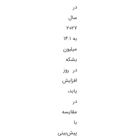
در
سال
۲۰۲۷
به ۱۴.۱
میلیون
بشکه
در روز
افزایش
یابد،
در
مقایسه
با
پیش‌بینی