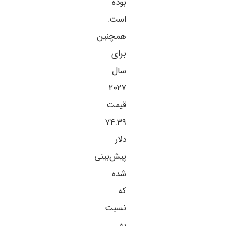
بوده
است.
همچنین
برای
سال
۲۰۲۷
قیمت
۷۴.۳۹
دلار
پیش‌بینی
شده
که
نسبت
به