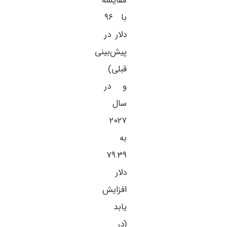
مقایسه
با ۹۶
دلار در
پیش‌بینی
قبلی)
و در
سال
۲۰۲۷
به
۷۹.۳۹
دلار
افزایش
یابد
(در