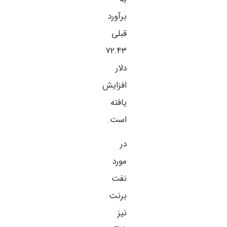
برآورد
قبلی
۷۲.۴۳
دلار
افزایش
یافته
است.
در
مورد
نفت
برنت
نیز