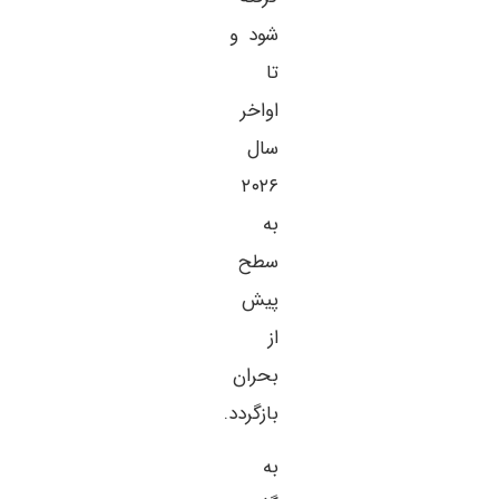
شود و
تا
اواخر
سال
۲۰۲۶
به
سطح
پیش
از
بحران
بازگردد.
به