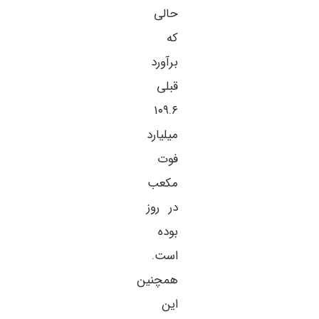
حالی
که
برآورد
قبلی
۱۰۹.۶
میلیارد
فوت
مکعب
در روز
بوده
است.
همچنین
این