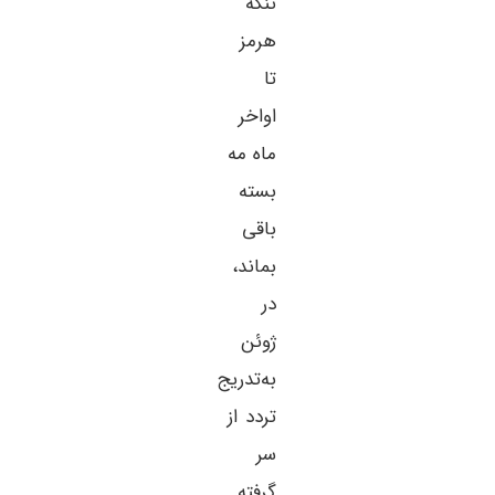
تنگه
هرمز
تا
اواخر
ماه مه
بسته
باقی
بماند،
در
ژوئن
به‌تدریج
تردد از
سر
گرفته