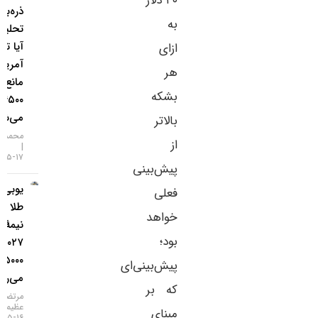
۲۰ دلار
ذره‌بین
به
تحلیلگران؛
آیا تورم
ازای
آمریکا
هر
مانع فتح
بشکه
۴۵۰۰ دلار
می‌شود؟
بالاتر
محمد زمانی
از
۱۷-۰۵-۱۴۰۵
پیش‌بینی
یو‌بی‌اس:
فعلی
طلا تا
خواهد
نیمهٔ
بود؛
۲۰۲۷ به
۵۰۰۰ دلار
پیش‌بینی‌ای
می‌رسد
که بر
مرتضی
عظیمی
مبنای
۱۶-۰۵-۱۴۰۵