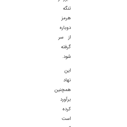
تنگه
هرمز
دوباره
از سر
گرفته
شود.
این
نهاد
همچنین
برآورد
کرده
است