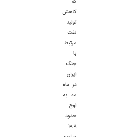
که
کاهش
تولید
نفت
مرتبط
با
جنگ
ایران
در ماه
مه به
اوج
حدود
۱۰.۸
میلیون