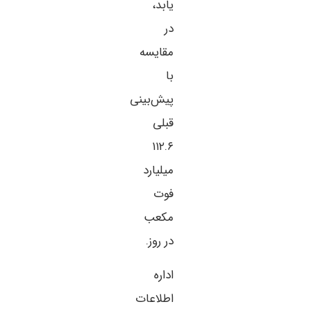
یابد،
در
مقایسه
با
پیش‌بینی
قبلی
۱۱۲.۶
میلیارد
فوت
مکعب
در روز.
اداره
اطلاعات