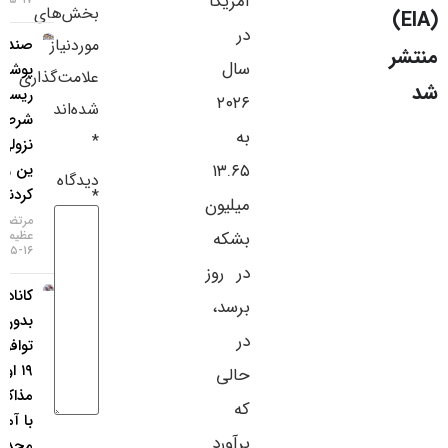
آمریکا
بخش‌های
سایر لینک‌ها
در
موردنیاز
صندوق‌های
سال
پوشش
پنل کاربری
علامت‌گذاری
ریسک،
۲۰۲۶
شده‌اند
شرط‌های
به
*
نزولی روی
۱۳.۶۵
ین را نصف
دیدگاه
کردند
*
میلیون
مرتضی
بشکه
عظیمی
۱۶-۰۵-۱۴۰۵
در روز
کانادا:
برسد،
بدون
در
توافق تا
۱۹ اوت،
حالی
مذاکرات
که
با آمریکا
برآورد
محدود