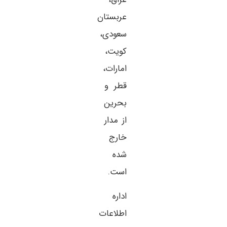
عربستان
سعودی،
کویت،
امارات،
قطر و
بحرین
از مدار
خارج
شده
است.
اداره
اطلاعات