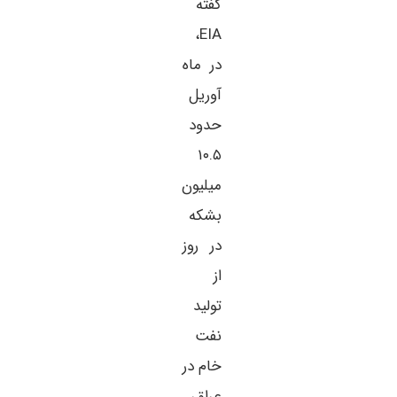
گفته
EIA،
در ماه
آوریل
حدود
۱۰.۵
میلیون
بشکه
در روز
از
تولید
نفت
خام در
عراق،