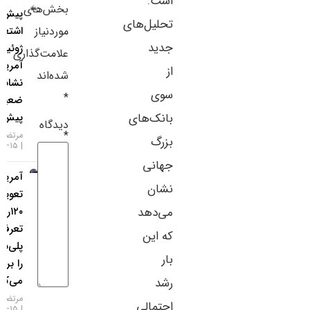
است.
بخش‌های
پیش‌نمایش
سایر لینک‌ها
تحلیل‌های
موردنیاز
اشتغال
جدید
ژوئیه
پنل کاربری
علامت‌گذاری
آمریکا؛
از
شده‌اند
نشانه‌ها
سوی
*
ضعیف‌تر از
بانک‌های
پیش‌بینی‌ها
دیدگاه
*
مرتضی عظیمی
بزرگ
۱۵-۰۵-۱۴۰۵
جهانی
آمریکا
نشان
تعویق ۹۰ تا
می‌دهد
۱۲۰روزه
تعرفه‌های
که این
پلی‌سیلیکون
بار
را بررسی
می‌کند
رشد
مرتضی عظیمی
احتمالی
۱۵-۰۵-۱۴۰۵