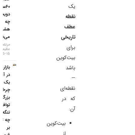
یک
۶۰سالهٔ
دویچه‌بانک
نقطه
چه
عطف
هشداری
تاریخی
می‌دهد؟
مرتضی
برای
عظیمی
۱۵-۰۵-۱۴۰۵
بیت‌کوین
بازار طلا
باشد
در آستانه
—
یک
نقطه‌ای
چرخش
بزرگ؛
که در
توافق
آن:
تنگه هرمز
چه تاثیری
بیت‌کوین
بر
از