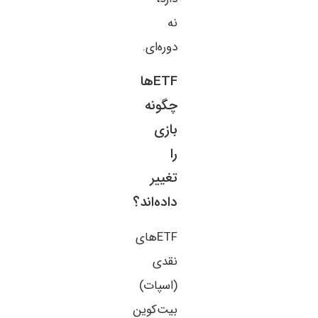
نه
دوره‌ای.
ETFها
چگونه
بازی
را
تغییر
داده‌اند؟
ETFهای
نقدی
(اسپات)
بیت‌کوین