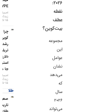
قیمت
۲۰۲۶:
HYPE
نقطه
احسان
زیدآبادی
عطف
۱۵-۰۵-۱۴۰۵
بیت‌کوین؟
چرا بیت
کوین از
مجموعه
رشد ۲
این
تریلیون
دلاری وال
عوامل
استریت
نشان
جا ماند؟
می‌دهد
احسان
زیدآبادی
که
۱۵-۰۵-۱۴۰۵
طلا
سال
صعود
۲۰۲۶
تاریخی
می‌تواند
طلا؛ گزارش