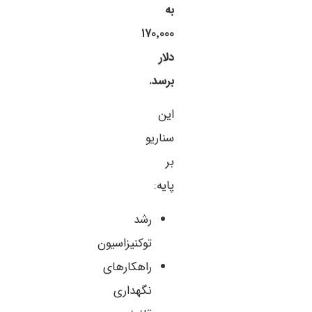
به
۱۷۰٬۰۰۰
دلار
برسد.
این
سناریو
بر
پایه:
رشد
توکنیزاسیون
راهکارهای
نگهداری