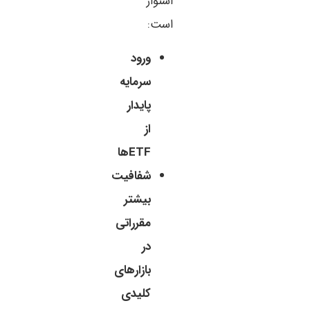
استوار
است:
ورود
سرمایه
پایدار
از
ETFها
شفافیت
بیشتر
مقرراتی
در
بازارهای
کلیدی