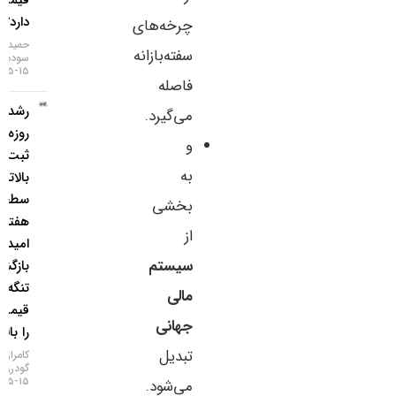
قیمت‌ها
دارد؟
چرخه‌های
حمید
سفته‌بازانه
سودمند
۱۵-۰۵-۱۴۰۵
فاصله
رشد ۴
می‌گیرد.
روزه طلا و
و
ثبت
به
بالاترین
سطح ۷
بخشی
هفته‌ای؛
از
امید به
سیستم
بازگشایی
تنگه هرمز
مالی
قیمت‌ها
جهانی
را بالا برد!
تبدیل
کامران
گودرزی
۱۵-۰۵-۱۴۰۵
می‌شود.