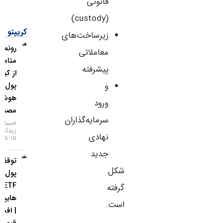
قانونی
(custody)
کریپتو
زیرساخت‌های
رونمایی
معاملاتی
متامسک
پیشرفته
از کیف
و
پول
هوش
ورود
مصنوعی
سرمایه‌گذاران
احسان
زیدآبادی
نهادی
۱۵-۰۵-۱۴۰۵
جدید
توقف ورود
شکل
پول به
ETFهای
گرفته
هایپرلیکوئید
است.
| افت