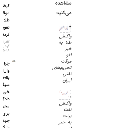
مشاهده
گرفتند و
می‌کنید:
موقعیت
طلا را
تقویت
کردند
واکنش
طلا به
کامران
گودرزی
خبر
۱۸-۰۵-۱۴۰۵
لغو
موقت
چرا غول
تحریم‌‌های
وال‌استریت
نفتی
بالاخره
ایران
سیگنال
خرید طلا
داد؟ / ۵
واکنش
محرک
نفت
برای یک
برنت
جهش
به خبر
بزرگ