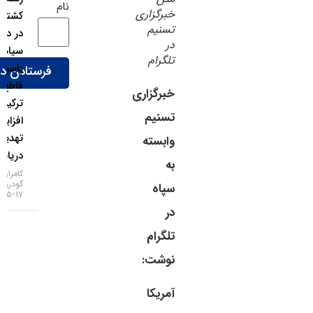
نام
خبرگزاری
کشتی‌رانی
تسنیم
در دریای
در
سیاه؛
تلگرام
پاسخ
قاطع
خبرگزاری
ترکیه به
تسنیم
افزایش
تهدیدات
وابسته
دریایی!
به
کامران
گودرزی
سپاه
۱۷-۰۵-۱۴۰۵
در
تلگرام
نوشت:
آمریکا