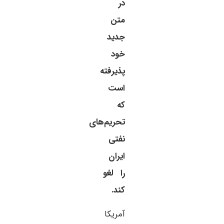
در
متن
جدید
خود
پذیرفته
است
که
تحریم‌های
نفتی
ایران
را لغو
کند.
آمریکا