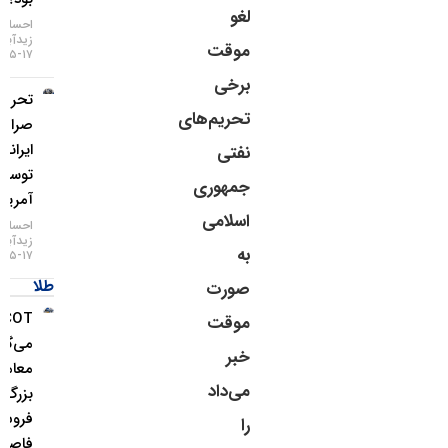
لغو
احسان
زیدآبادی
موقت
۱۷-۰۵-۱۴۰۵
برخی
تحریم دو
تحریم‌های
صرافی
ایرانی
نفتی
توسط
جمهوری
آمریکا
اسلامی
احسان
زیدآبادی
به
۱۷-۰۵-۱۴۰۵
طلا
صورت
COT چه
موقت
می‌گوید؟
خبر
معامله‌گران
می‌داد
بزرگ از
فروش ین
را
فاصله