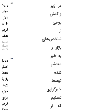
ورود ۱.۱
در زیر
میلیارد
واکنش
دلار به
برخی
ETFهای
کریپتو در
از
هفته اخیر
شاخص‌های
احسان
زیدآبادی
بازار را
۱۷-۰۵-۱۴۰۵
به خبر
دلایل
منتشر
اصلی
شده
تعطیلی
رای‌گیری
توسط
لایحه
خبرگزاری
کلاریتی
تسنیم
برای بازار
کریپتو چه
که از
بود؟