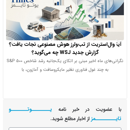
وال‌استریت از تب‌ولرز هوش مصنوعی نجات یافت؟
COT چه
گزارش جدید WSJ چه می‌گوید؟
گر
نگرانی‌های ماه اخیر مبنی بر اتکای یک‌جانبه رشد شاخص S&P 500
به چند غول فناوری نظیر مایکروسافت و آمازون، با
نمی‌شود؛ 
عضویت در خبر نامه
یـــــــــوتــــــــو
ــــــــمز
از اخبار مطلع شوید.