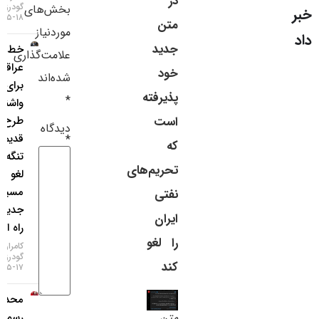
در
گودرزی
بخش‌های
سایر لینک‌ها
۱۸-۰۵-۱۴۰۵
متن
موردنیاز
جدید
خط‌ونشان
پنل کاربری
علامت‌گذاری
عراقچی
خود
شده‌اند
برای
پذیرفته
*
واشنگتن؛
است
طرح
دیدگاه
قدیمی
*
که
تنگه هرمز
تحریم‌های
لغو شد،
مسیر
نفتی
جدید در
ایران
راه است!
را لغو
کامران
گودرزی
کند
۱۷-۰۵-۱۴۰۵
محدودیت
متن
رسمی