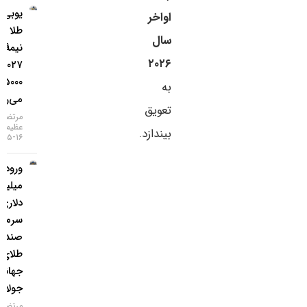
یو‌بی‌اس:
اواخر
طلا تا
سال
نیمهٔ
۲۰۲۶
۲۰۲۷ به
۵۰۰۰ دلار
به
می‌رسد
تعویق
مرتضی
عظیمی
بیندازد.
۱۶-۰۵-۱۴۰۵
ورود ۳
میلیارد
دلاری
سرمایه به
صندوق‌های
طلای
جهانی در
جولای
مرتضی