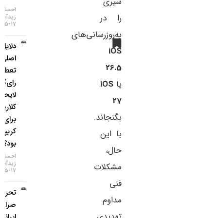
سیری
احسان
را در
زیدآبادی
۱۷-۰۵-۱۴۰۵
به‌روزرسانی‌های
دلایل
iOS
اصلی
26.5
تعطیلی
رای‌گیری
یا
iOS
لایحه
27
کلاریتی
بگنجاند.
برای بازار
کریپتو چه
با این
بود؟
حال،
احسان
زیدآبادی
مشکلات
۱۷-۰۵-۱۴۰۵
فنی
تحریم دو
مداوم
صرافی
تهدیدی
ایرانی