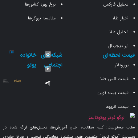
 فارکس
نرخ بهره کشورها
طلا
مقایسه بروکرها
 طلا
جیتال
حظه‌ای
شبکه‌های
خانواده
اجتماعی
یوتو
ار
انس طلا
 بیت کوین
اتریوم
لیت: کلیه مطالب، اخبار، آموزش‌ها، تحلیل‌های ارائه شده در
یوتو تایمز” متضمن هیچ پیشنهاد معاملاتی نیست و صرفا جنبه‌ی