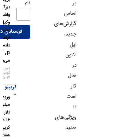
بر
نام
بزرگ
اساس
واشنگتن؛
وکیل
گزارش‌های
سابق
جدید،
ترامپ
اپل
دادستان
کل آمریکا
اکنون
می‌شود!
در
کامران
گودرزی
حال
۱۷-۰۵-۱۴۰۵
کار
کریپتو
است
ورود ۱.۱
میلیارد
تا
دلار به
ویژگی‌های
ETFهای
جدید
کریپتو در
هفته اخیر