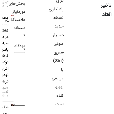
برای
گودرزی
بخش‌های
سایر لینک‌ها
۱۷-۰۵-۱۴۰۵
راه‌اندازی
موردنیاز
نسخه
محدودیت
پنل کاربری
علامت‌گذاری
رسمی
جدید
شده‌اند
کشتی‌رانی
دستیار
*
در دریای
صوتی
سیاه؛
دیدگاه
پاسخ
*
سیری
قاطع
(Siri)
ترکیه به
افزایش
با
تهدیدات
موانعی
دریایی!
روبرو
کامران
گودرزی
شده
۱۷-۰۵-۱۴۰۵
است.
شکست
بن‌بست