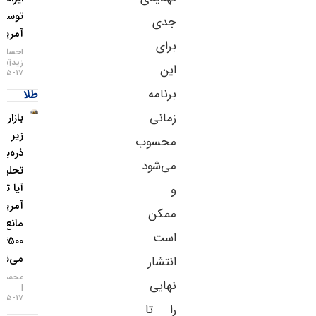
توسط
جدی
آمریکا
برای
احسان
زیدآبادی
این
۱۷-۰۵-۱۴۰۵
برنامه
طلا
زمانی
بازار طلا
زیر
محسوب
ذره‌بین
می‌شود
تحلیلگران؛
آیا تورم
و
آمریکا
ممکن
مانع فتح
است
۴۵۰۰ دلار
می‌شود؟
انتشار
محمد زمانی
نهایی
۱۷-۰۵-۱۴۰۵
را تا