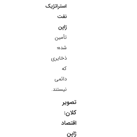
استراتژیک
نفت
ژاپن
تأمین
شده؛
ذخایری
که
دائمی
نیستند.
تصویر
کلان:
اقتصاد
ژاپن