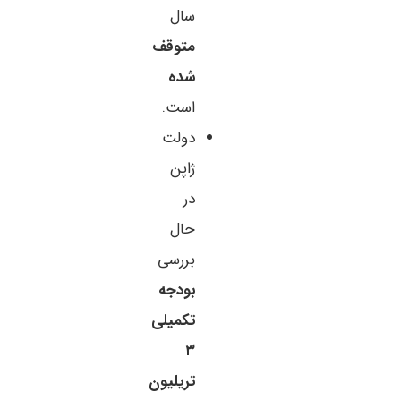
سال
متوقف
شده
است.
دولت
ژاپن
در
حال
بررسی
بودجه
تکمیلی
۳
تریلیون