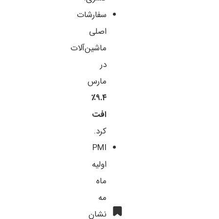
سفارشات
اصلی
ماشین‌آلات
در
مارس
۹.۴٪
افت
کرد.
PMI
اولیه
ماه
مه
نشان