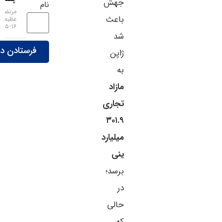
جهش
نام
مرتضی
باعث
عظیمی
۱۶-۰۵-۱۴۰۵
شد
ژاپن
به
مازاد
تجاری
۳۰۱.۹
میلیارد
ینی
برسد؛
در
حالی
که