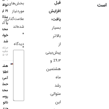
قبل
بخش‌های
توافق تا
سایر لینک‌ها
افزایش
موردنیاز
۱۹ اوت،
مذاکرات
پنل کاربری
علامت‌گذاری
یافت
؛
با آمریکا
شده‌اند
بسیار
محدود
*
خواهد
بالاتر
شد
دیدگاه
از
*
مرتضی
عظیمی
پیش‌بینی
۱۶-۰۵-۱۴۰۵
۹.۳٪ و
هشدار
هشتمین
اطلاعات
ماه
آمریکا:
حمله
رشد
محدود
متوالی.
روسیه به
این
ناتو ظرف
چند سال