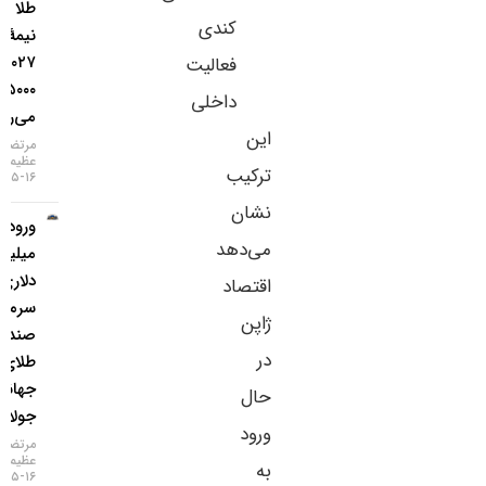
طلا تا
کندی
نیمهٔ
۲۰۲۷ به
فعالیت
۵۰۰۰ دلار
داخلی
می‌رسد
این
مرتضی
عظیمی
ترکیب
۱۶-۰۵-۱۴۰۵
نشان
ورود ۳
می‌دهد
میلیارد
دلاری
اقتصاد
سرمایه به
ژاپن
صندوق‌های
در
طلای
جهانی در
حال
جولای
ورود
مرتضی
عظیمی
به
۱۶-۰۵-۱۴۰۵