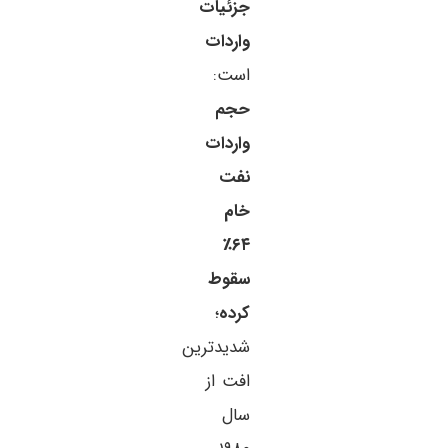
جزئیات
واردات
است:
حجم
واردات
نفت
خام
۶۴٪
سقوط
کرده
؛
شدیدترین
افت از
سال