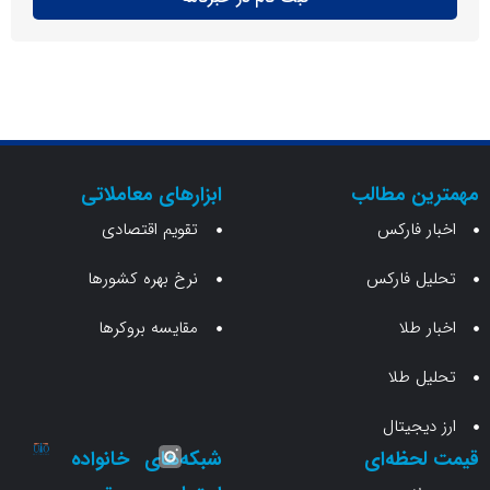
ن مطالب
ابزارهای معاملاتی
 فارکس
تقویم اقتصادی
 فارکس
نرخ بهره کشورها
طلا
مقایسه بروکرها
 طلا
جیتال
حظه‌ای
شبکه‌های
خانواده