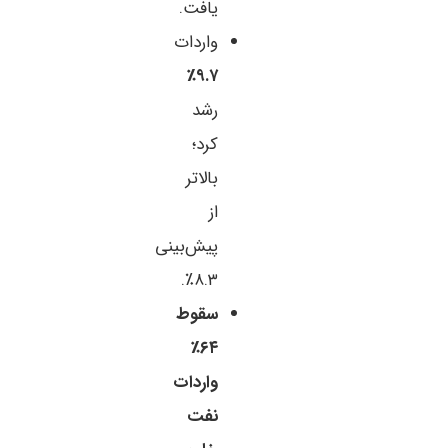
یافت.
واردات
۹.۷٪
رشد
کرد؛
بالاتر
از
پیش‌بینی
۸.۳٪.
سقوط
۶۴٪
واردات
نفت