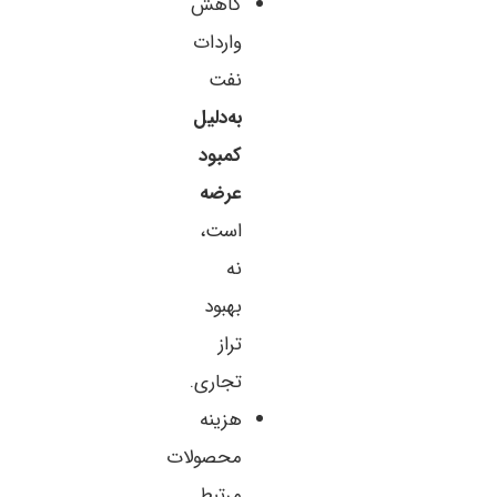
کاهش
واردات
نفت
به‌دلیل
کمبود
عرضه
است،
نه
بهبود
تراز
تجاری.
هزینه
محصولات
مرتبط