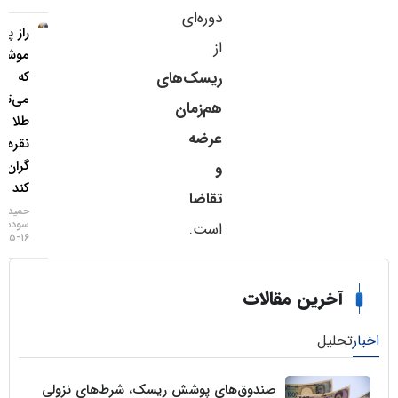
دوره‌ای
راز پنهان
از
موشک‌ها
که
ریسک‌های
می‌تواند
هم‌زمان
طلا و
عرضه
نقره را
گران‌تر
و
کند
تقاضا
حمید
سودمند
است.
۱۶-۰۵-۱۴۰۵
خرین مقالات
لیل
صندوق‌های پوشش ریسک، شرط‌های نزولی