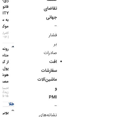
رأی‌گیری
قانون
تقاضای
CLARITY
جهانی
به سپتامبر
–
موکول شد!
کامران گودرزی
فشار
۱۶-۰۵-۱۴۰۵
بر
رونمایی
صادرات
متامسک
افت
از کیف
پول
سفارشات
هوش
ماشین‌آلات
مصنوعی
و
احسان
زیدآبادی
۱۵-۰۵-۱۴۰۵
PMI
طلا
–
یو‌بی‌اس:
نشانه‌های