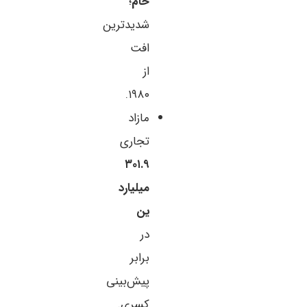
خام
؛
شدیدترین
افت
از
۱۹۸۰.
مازاد
تجاری
۳۰۱.۹
میلیارد
ین
در
برابر
پیش‌بینی
کسری.