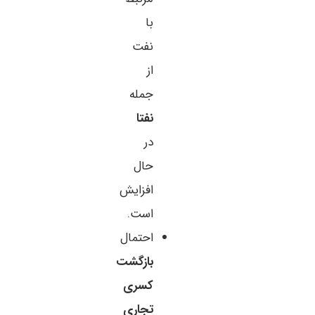
با
نفت
از
جمله
نفتا
در
حال
افزایش
است.
احتمال
بازگشت
کسری
تجاری