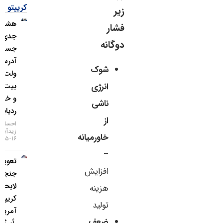
کریپتو
زیر
هشدار
فشار
جدی؛
دوگانه
جستجوی
آدرس
شوک
ولت
بیت‌کوین
انرژی
و خطر
ناشی
ردیابی IP
از
احسان
زیدآبادی
خاورمیانه
۱۶-۰۵-۱۴۰۵
–
تعویق در
افزایش
جنجالی‌ترین
لایحه
هزینه
کریپتویی
تولید
آمریکا؛
ضعف