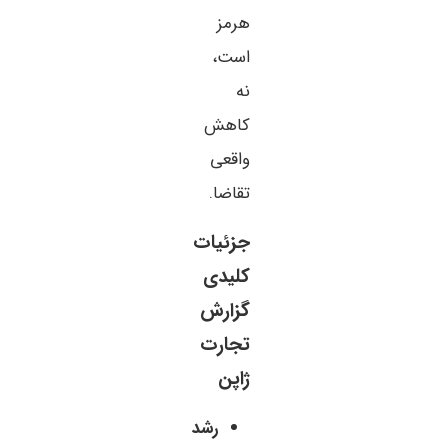
هرمز
است،
نه
کاهش
واقعی
تقاضا.
جزئیات
کلیدی
گزارش
تجارت
ژاپن
رشد