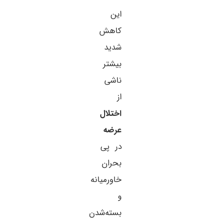
این
کاهش
شدید
بیشتر
ناشی
از
اختلال
عرضه
در پی
بحران
خاورمیانه
و
بسته‌شدن