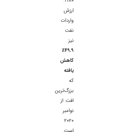
۱۹۸۰.
ارزش
واردات
نفت
نیز
۴۹.۹٪
کاهش
یافته
که
بزرگ‌ترین
افت از
نوامبر
۲۰۲۰
است.