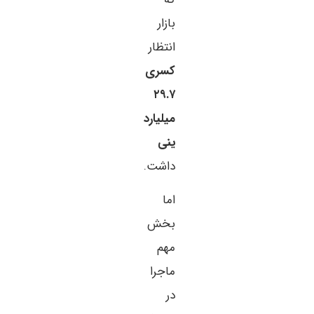
بازار
انتظار
کسری
۲۹.۷
میلیارد
ینی
داشت.
اما
بخش
مهم
ماجرا
در