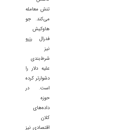
تنش معامله
می‌کند. جو
هاوکیش
فدرال رزرو
نیز
شرط‌بندی
علیه دلار را
دشوارتر کرده
است. در
حوزه
داده‌های
کلان
اقتصادی نیز