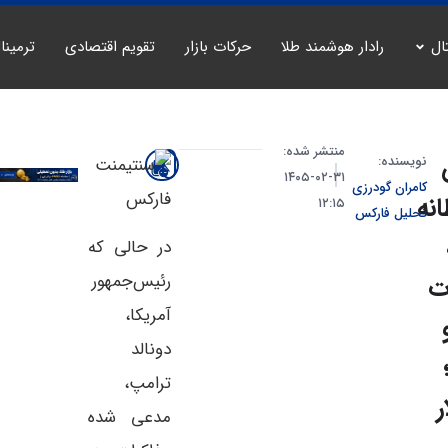
ال
رادار هوشمند طلا
حرکات بازار
تقویم اقتصادی
ترمینا
منتشر شده:
نویسنده:
۳۱-۰۲-۱۴۰۵
کامران گودرزی
نه
۱۲:۱۵
تحلیل فارکس
در حالی که
رئیس‌جمهور
ت
آمریکا،
دونالد
ترامپ،
ر
مدعی شده