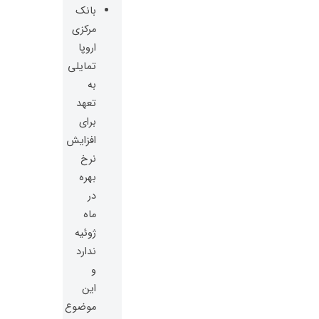
بانک
مرکزی
اروپا
تمایلی
به
تعهد
برای
افزایش
نرخ
بهره
در
ماه
ژوئیه
ندارد
و
این
موضوع