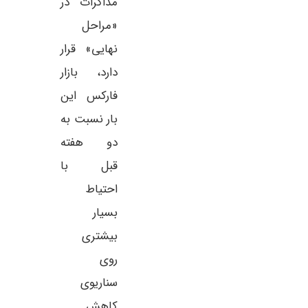
مذاکرات در
«مراحل
نهایی» قرار
دارد، بازار
فارکس این
بار نسبت به
دو هفته
قبل با
احتیاط
بسیار
بیشتری
روی
سناریوی
کاهش