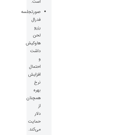
است.
صورتجلسه
فدرال
رزرو
لحن
هاوکیش
داشت
و
احتمال
افزایش
نرخ
بهره
همچنان
از
دلار
حمایت
می‌کند.