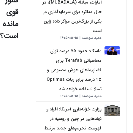
هنوز
امارات، مبادله (MUBADALA)، در
قوی
حال مذاکره برای سرمایه‌گذاری در
یکی از بزرگ‌ترین مراکز داده ژاپن
مانده
است
است؟
حمید سودمند
۱۵-۰۵-۱۴۰۵
ماسک: حدود ۷۵ درصد توان
محاسباتی Terafab برای
فضاپیماهای هوش مصنوعی و
۲۵ درصد برای ربات Optimus
تسلا استفاده خواهد شد
حمید سودمند
۱۵-۰۵-۱۴۰۵
وزارت خزانه‌داری آمریکا: افراد و
نهادهایی در چین و روسیه در
فهرست تحریم‌های جدید مرتبط