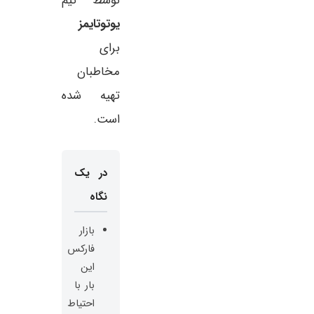
توسط تیم
یوتوتایمز
برای
مخاطبان
تهیه شده
است.
در یک
نگاه
بازار
فارکس
این
بار با
احتیاط