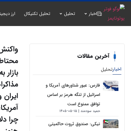
اخبار
تحلیل
تحلیل تکنیکال
ارز دیجیت
واکنش
آخرین مقالات
محتاطا
اخبار
تحلیل
بازار به
مذاکرا
فارس: عبور شناورهای آمریکا و
ایران و
اسرائیل از تنگه هرمز بر اساس
توافق ممنوع است
آمریکا؛
حمید سودمند
۱۵-۰۵-۱۴۰۵
چرا دلا
نیکی: صندوق ثروت حاکمیتی