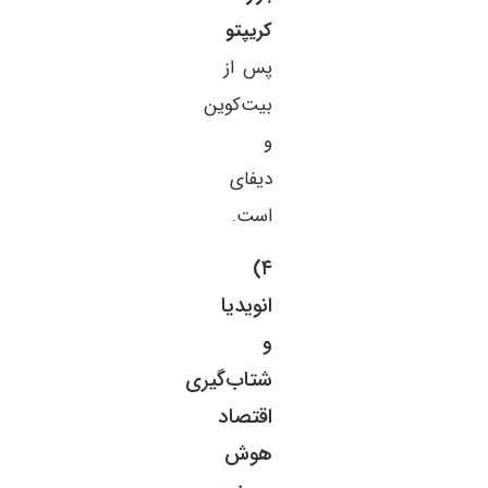
کریپتو
پس از
بیت‌کوین
و
دیفای
است.
۴)
انویدیا
و
شتاب‌گیری
اقتصاد
هوش