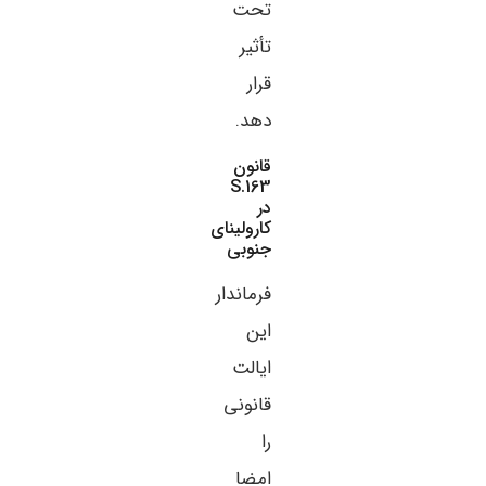
تحت
تأثیر
قرار
دهد.
قانون
S.163
در
کارولینای
جنوبی
فرماندار
این
ایالت
قانونی
را
امضا