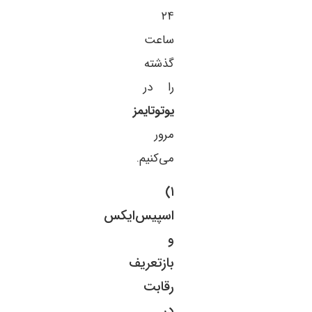
۲۴
ساعت
گذشته
را در
یوتوتایمز
مرور
می‌کنیم.
۱)
اسپیس‌ایکس
و
بازتعریف
رقابت
در