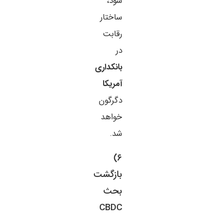
شود،
ساختار
رقابت
در
بانکداری
آمریکا
دگرگون
خواهد
شد.
۶)
بازگشت
بحث
CBDC