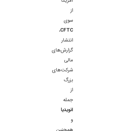
آمریکا
از
سوی
،
CFTC
انتشار
گزارش‌های
مالی
شرکت‌های
بزرگ
از
جمله
انویدیا
و
همچنین