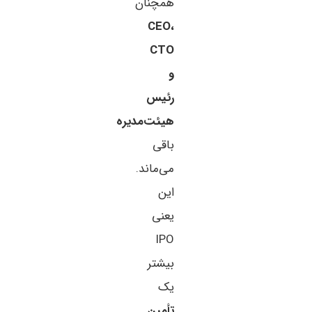
همچنان
CEO،
CTO
و
رئیس
هیئت‌مدیره
باقی
می‌ماند.
این
یعنی
IPO
بیشتر
یک
تأمین