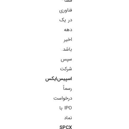
فضا–
فناوری
در یک
دهه
اخیر
باشد.
سپس
شرکت
اسپیس‌ایکس
رسماً
درخواست
IPO با
نماد
SPCX