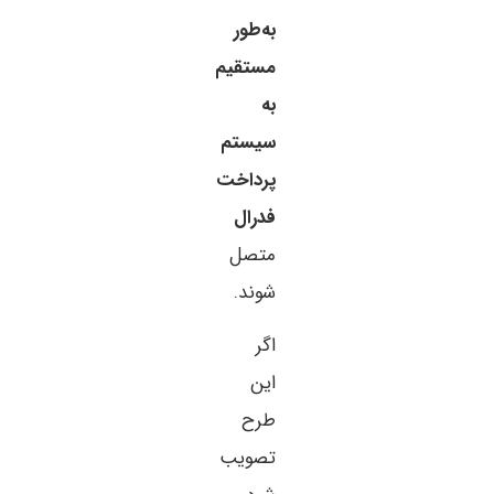
به‌طور
مستقیم
به
سیستم
پرداخت
فدرال
متصل
شوند.
اگر
این
طرح
تصویب