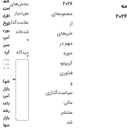
کاهش
۲۰۲۶
بخش‌های
سایر لینک‌ها
احتمال
موردنیاز
مجموعه‌ای
افزایش
پنل کاربری
علامت‌گذاری
از
نرخ بهره،
بورس
شده‌اند
خبرهای
آمریکا را
*
مهم در
سبزپوش
دیدگاه
کرد
حوزه
*
بابک شیری
کریپتو،
علیا
۱۶-۰۵-۱۴۰۵
فناوری
شوک
و
بازار کار
سیاست‌گذاری
آمریکا
مالی
باعث
رشد
منتشر
بازارهای
شد.
سهام