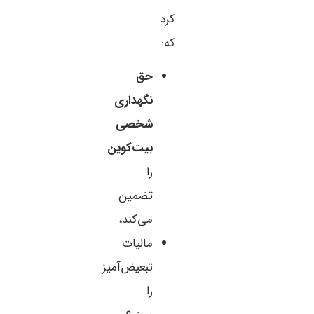
کرد
که:
حق
نگهداری
شخصی
بیت‌کوین
را
تضمین
می‌کند،
مالیات
تبعیض‌آمیز
را