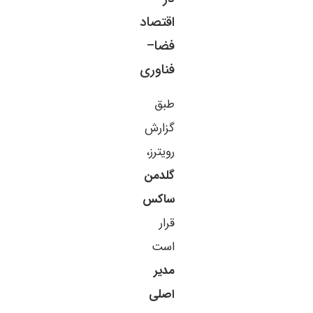
اقتصاد
فضا–
فناوری
طبق
گزارش
رویترز،
گلدمن
ساکس
قرار
است
مدیر
اصلی