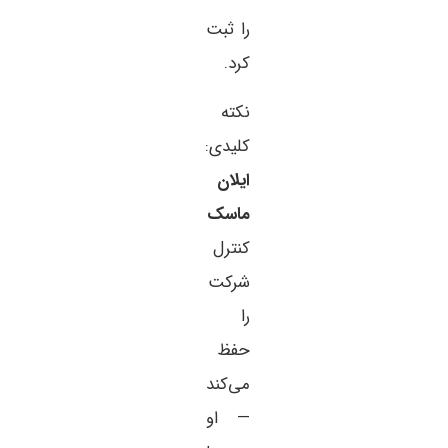
را ثبت
کرد.
نکته
کلیدی:
ایلان
ماسک
کنترل
شرکت
را
حفظ
می‌کند
— او