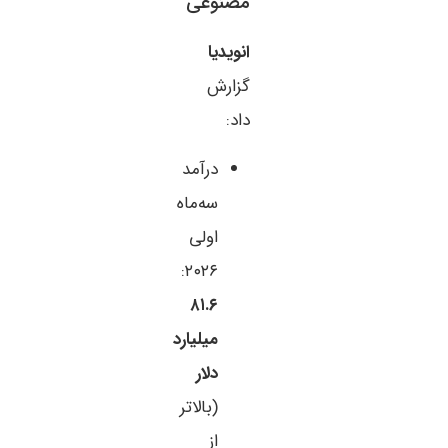
مصنوعی
انویدیا
گزارش
داد:
درآمد
سه‌ماه
اولی
۲۰۲۶:
۸۱.۶
میلیارد
دلار
(بالاتر
از