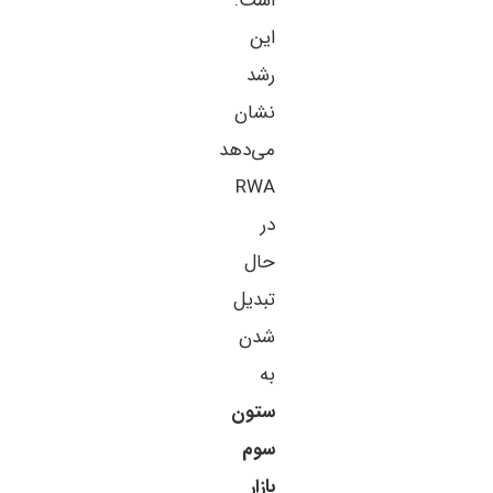
است.
این
رشد
نشان
می‌دهد
RWA
در
حال
تبدیل
شدن
به
ستون
سوم
بازار