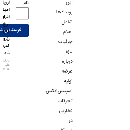
این
اروپا شد:
نام
امید به
رویدادها
افزایش
شامل
نرخ بهره
اعلام
فدرال
رزرو
جزئیات
کمرنگ
تازه
شد
درباره
بابک شیری
علیا
۱۶-۰۵-۱۴۰۵
عرضه
اولیه
اسپیس‌ایکس
،
تحرکات
نظارتی
در