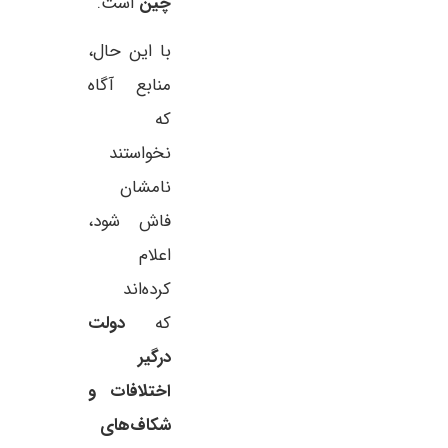
چین
است.
با این حال،
منابع آگاه
که
نخواستند
نامشان
فاش شود،
اعلام
کرده‌اند
که
دولت
درگیر
اختلافات و
شکاف‌های