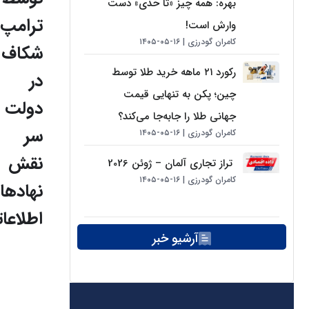
بهره: همه چیز «تا حدی» دست
ترامپ؛
وارش است!
کامران گودرزی
۱۶-۰۵-۱۴۰۵
شکاف
رکورد ۲۱ ماهه خرید طلا توسط
در
چین؛ پکن به تنهایی قیمت
دولت ب
جهانی طلا را جابه‌جا می‌کند؟
سر
کامران گودرزی
۱۶-۰۵-۱۴۰۵
نقش
تراز تجاری آلمان – ژوئن 2026
کامران گودرزی
۱۶-۰۵-۱۴۰۵
نهادها
اطلاعا
آرشیو خبر